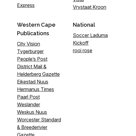
Express
Vrystaat Kroon
Western Cape
National
Publications
Soccer Laduma
Kickoff
City Vision
rooi rose
Tygerburger
People’s Post
District Mail &
Helderberg Gazette
Eikestad Nuus
Hermanus Times
Paarl Post
Weslander
Weskus Nuus
Worcester Standard
& Breederivier
Gazette