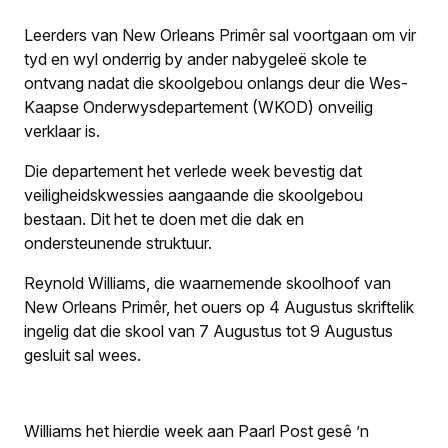
Leerders van New Orleans Primêr sal voortgaan om vir
tyd en wyl onderrig by ander nabygeleë skole te
ontvang nadat die skoolgebou onlangs deur die Wes-
Kaapse Onderwys­departement (WKOD) onveilig
verklaar is.
Die departement het verlede week bevestig dat
veiligheidskwessies aangaande die skoolgebou
bestaan. Dit het te doen met die dak en
ondersteunende struktuur.
Reynold Williams, die waarnemende skoolhoof van
New Orleans Primêr, het ouers op 4 Augustus skriftelik
ingelig dat die skool van 7 Augustus tot 9 Augustus
gesluit sal wees.
Williams het hierdie week aan
Paarl Post
gesê ’n