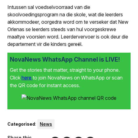
Intussen sal voedselvoorraad van die
skoolvoedingsprogram na die skole, wat die leerders
akkommodeer, oorgedra word om te verseker dat New
Orlenas se leerders steeds van hul voorgeskrewe
maaltye voorsien word. Leerdervervoer is ook deur die
departement vir die kinders gereël.
NovaNews WhatsApp Channel is LIVE!
Get the stories that matter, straight to your phone.
Click
here
to join NovaNews on WhatsApp or scan
the QR code for instant access.
Categorised
:
News
Share this