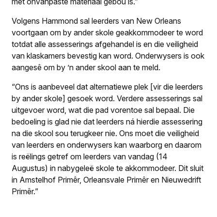
met onvanpaste materiaal gebou is.”
Volgens Hammond sal leerders van New Orleans
voortgaan om by ander skole geakkommodeer te word
totdat alle assesserings afgehandel is en die veiligheid
van klaskamers bevestig kan word. Onderwysers is ook
aangesê om by ’n ander skool aan te meld.
“Ons is aanbeveel dat alternatiewe plek [vir die leerders
by ander skole] gesoek word. Verdere assesserings sal
uitgevoer word, wat die pad vorentoe sal bepaal. Die
bedoeling is glad nie dat leerders ná hierdie assessering
na die skool sou terugkeer nie. Ons moet die veiligheid
van leerders en onderwysers kan waarborg en daarom
is reëlings getref om leerders van vandag (14
Augustus) in nabygeleë skole te akkommodeer. Dit sluit
in Amstelhof Primêr, Orleansvale Primêr en Nieuwedrift
Primêr.”