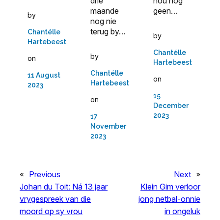
nou nog
drie
geen…
maande
by
nog nie
terug by…
Chantélle
by
Hartebeest
Chantélle
by
on
Hartebeest
Chantélle
11 August
on
Hartebeest
2023
15
on
December
2023
17
November
2023
«
Previous
Next
»
Johan du Toit: Ná 13 jaar
Klein Gim verloor
vrygespreek van die
jong netbal-onnie
moord op sy vrou
in ongeluk