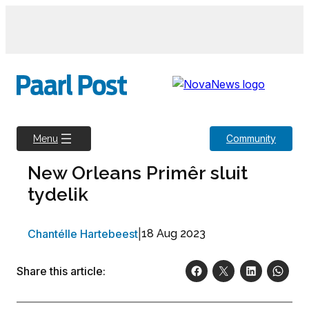
Skip
to
content
Community
Menu
New Orleans Primêr sluit
tydelik
Chantélle Hartebeest
|
18 Aug 2023
Share this article: