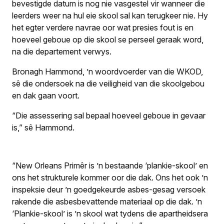
bevestigde datum is nog nie vasgestel vir wanneer die
leerders weer na hul eie skool sal kan terugkeer nie. Hy
het egter verdere navrae oor wat presies fout is en
hoeveel geboue op die skool se perseel geraak word,
na die departement verwys.
Bronagh Hammond, ’n woordvoerder van die WKOD,
sê die ondersoek na die veiligheid van die skoolgebou
en dak gaan voort.
“Die assessering sal bepaal hoeveel geboue in gevaar
is,” sê Hammond.
“New Orleans Primêr is ’n bestaande ‘plankie-skool’ en
ons het strukturele kommer oor die dak. Ons het ook ’n
inspeksie deur ’n goedgekeurde asbes-gesag versoek
rakende die asbesbevattende materiaal op die dak. ’n
‘Plankie-skool’ is ’n skool wat tydens die apartheidsera