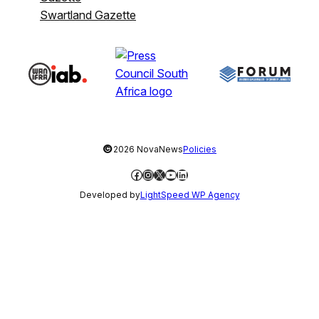
Swartland Gazette
©
2026 NovaNews
Policies
Facebook
Instagram
X
YouTube
LinkedIn
Developed by
LightSpeed WP Agency