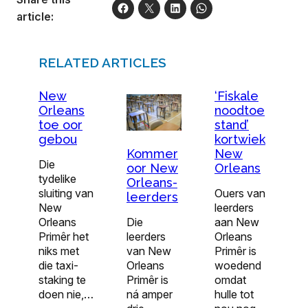
article:
RELATED ARTICLES
New
‘Fiskale
Orleans
noodtoe
toe oor
stand’
gebou
kortwiek
New
Kommer
Die
Orleans
oor New
tydelike
Orleans-
sluiting van
Ouers van
leerders
New
leerders
Orleans
aan New
Die
Primêr het
Orleans
leerders
niks met
Primêr is
van New
die taxi-
woedend
Orleans
staking te
omdat
Primêr is
doen nie,…
hulle tot
ná amper