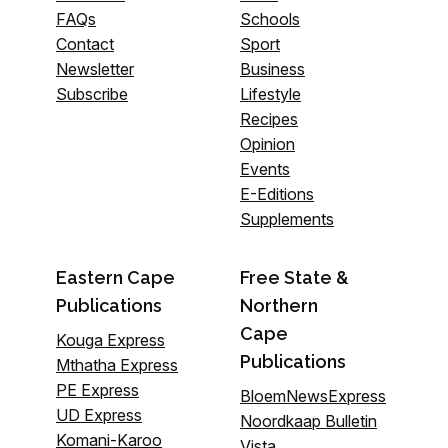
FAQs
Schools
Contact
Sport
Newsletter
Business
Subscribe
Lifestyle
Recipes
Opinion
Events
E-Editions
Supplements
Eastern Cape
Free State &
Publications
Northern
Cape
Kouga Express
Publications
Mthatha Express
PE Express
BloemNewsExpress
UD Express
Noordkaap Bulletin
Komani-Karoo
Vista