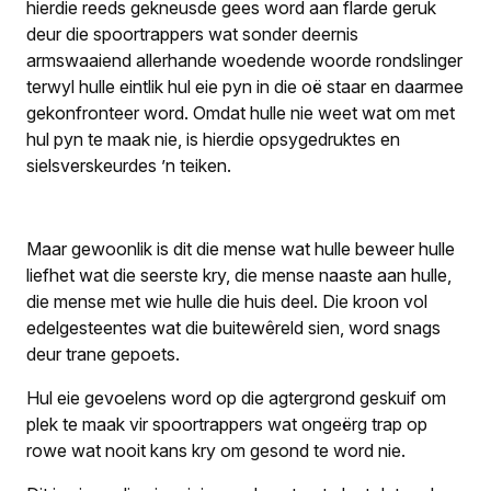
hierdie reeds gekneusde gees word aan flarde geruk
deur die spoortrappers wat sonder deernis
armswaaiend allerhande woedende woorde rondslinger
terwyl hulle eintlik hul eie pyn in die oë staar en daarmee
gekonfronteer word. Omdat hulle nie weet wat om met
hul pyn te maak nie, is hierdie opsygedruktes en
sielsverskeurdes ’n teiken.
Maar gewoonlik is dit die mense wat hulle beweer hulle
liefhet wat die seerste kry, die mense naaste aan hulle,
die mense met wie hulle die huis deel. Die kroon vol
edelgesteentes wat die buitewêreld sien, word snags
deur trane gepoets.
Hul eie gevoelens word op die agtergrond geskuif om
plek te maak vir spoortrappers wat ongeërg trap op
rowe wat nooit kans kry om gesond te word nie.