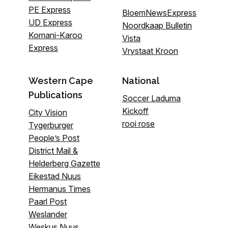
PE Express
BloemNewsExpress
UD Express
Noordkaap Bulletin
Komani-Karoo
Vista
Express
Vrystaat Kroon
Western Cape
National
Publications
Soccer Laduma
Kickoff
City Vision
rooi rose
Tygerburger
People’s Post
District Mail &
Helderberg Gazette
Eikestad Nuus
Hermanus Times
Paarl Post
Weslander
Weskus Nuus