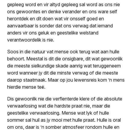
gepleeg word en vir altyd gepleeg sal word as ons nie
ons gewoontes en denke verander en ons ware self
herontdek en dít doen wat vir onsself goed en
aanvaarbaar is sonder dat ons verwag dat iemand
anders vir ons geluk en geestelike welstand
verantwoordelik is nie.
Soos in die natuur vat mense ook terug wat aan hulle
behoort. Meestal is dit die onsigbare, dit wat gewoonlik
die meeste sielkundige skade aanrig wat teruggeneem
word wanneer jy dit die minste verwag of die meeste
daarop staatmaak. Maar op jou lewensreis kom ’n mens
hierdie mense teë.
Dis gewoonlik nie die verflenterde klere of die absolute
verwaarlosing wat die hardste praat nie, maar die
geestelike verwaarlosing. Mense wat lyk of hulle
sommer sal huil as jy mooi met hulle praat. Hulle is oral
om ons, daar is ’n somber atmosfeer rondom hulle en