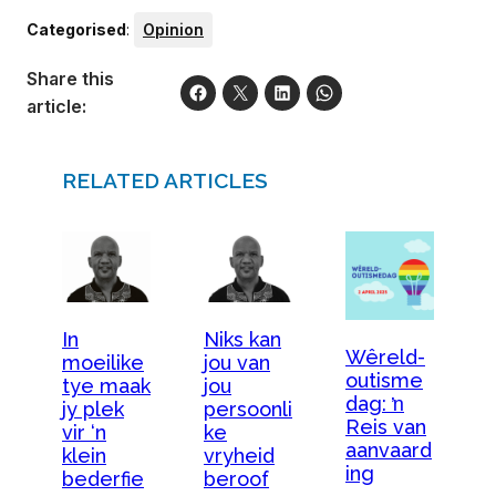
Categorised
:
Opinion
Share this
article:
RELATED ARTICLES
In
Niks kan
Wêreld-
moeilike
jou van
outisme
tye maak
jou
dag: ŉ
jy plek
persoonli
Reis van
vir ‘n
ke
aanvaard
klein
vryheid
ing
bederfie
beroof