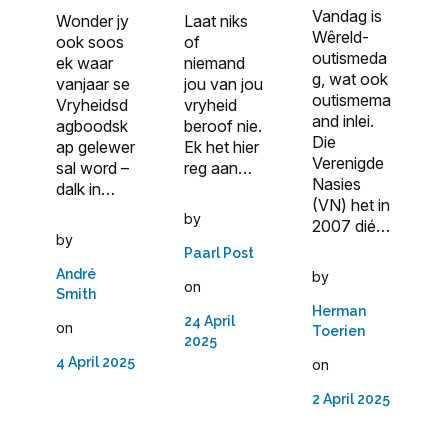
Vandag is
Wonder jy
Laat niks
Wêreld-
ook soos
of
outismeda
ek waar
niemand
g, wat ook
vanjaar se
jou van jou
outismema
Vryheidsd
vryheid
and inlei.
agboodsk
beroof nie.
Die
ap gelewer
Ek het hier
Verenigde
sal word –
reg aan…
Nasies
dalk in…
(VN) het in
by
2007 dié…
by
Paarl Post
André
by
on
Smith
Herman
24 April
on
Toerien
2025
4 April 2025
on
2 April 2025