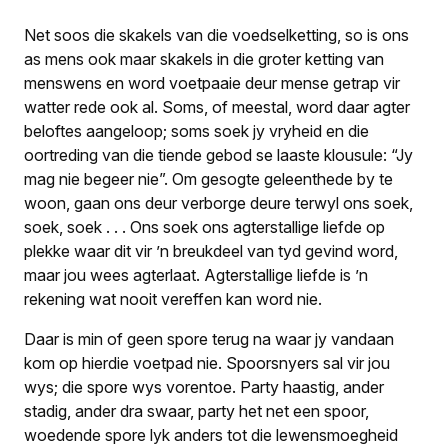
Net soos die skakels van die voedselketting, so is ons
as mens ook maar skakels in die groter ketting van
menswens en word voetpaaie deur mense getrap vir
watter rede ook al. Soms, of meestal, word daar agter
beloftes aangeloop; soms soek jy vryheid en die
oortreding van die tiende gebod se laaste klousule: “Jy
mag nie begeer nie”. Om gesogte geleenthede by te
woon, gaan ons deur verborge deure terwyl ons soek,
soek, soek . . . Ons soek ons agterstallige liefde op
plekke waar dit vir ’n breukdeel van tyd gevind word,
maar jou wees agterlaat. Agterstallige liefde is ’n
rekening wat nooit vereffen kan word nie.
Daar is min of geen spore terug na waar jy vandaan
kom op hierdie voetpad nie. Spoorsnyers sal vir jou
wys; die spore wys vorentoe. Party haastig, ander
stadig, ander dra swaar, party het net een spoor,
woedende spore lyk anders tot die lewensmoegheid