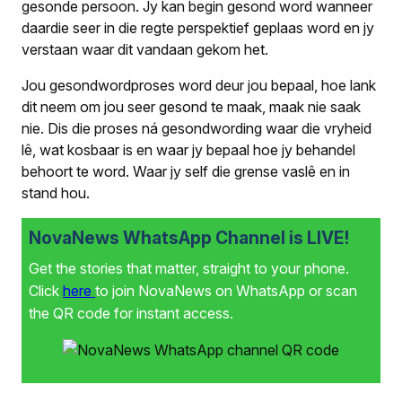
gesonde persoon. Jy kan begin gesond word wanneer
daardie seer in die regte perspektief geplaas word en jy
verstaan waar dit vandaan gekom het.
Jou gesondwordproses word deur jou bepaal, hoe lank
dit neem om jou seer gesond te maak, maak nie saak
nie. Dis die proses ná gesondwording waar die vryheid
lê, wat kosbaar is en waar jy bepaal hoe jy behandel
behoort te word. Waar jy self die grense vaslê en in
stand hou.
NovaNews WhatsApp Channel is LIVE!
Get the stories that matter, straight to your phone.
Click
here
to join NovaNews on WhatsApp or scan
the QR code for instant access.