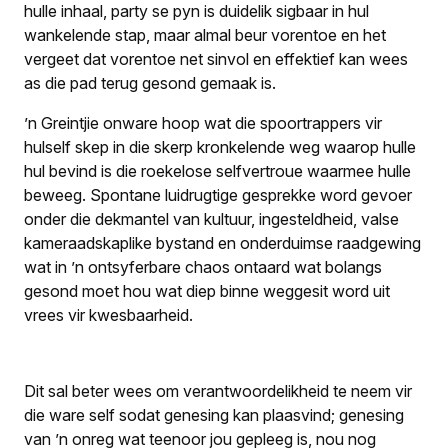
hulle inhaal, party se pyn is duidelik sigbaar in hul
wankelende stap, maar almal beur vorentoe en het
vergeet dat vorentoe net sinvol en effektief kan wees
as die pad terug gesond gemaak is.
’n Greintjie onware hoop wat die spoortrappers vir
hulself skep in die skerp kronkelende weg waarop hulle
hul bevind is die roekelose selfvertroue waarmee hulle
beweeg. Spontane luidrugtige gesprekke word gevoer
onder die dekmantel van kultuur, ingesteldheid, valse
kameraadskaplike bystand en onderduimse raadgewing
wat in ’n ontsyferbare chaos ontaard wat bolangs
gesond moet hou wat diep binne weggesit word uit
vrees vir kwesbaarheid.
Dit sal beter wees om verantwoordelikheid te neem vir
die ware self sodat genesing kan plaasvind; genesing
van ’n onreg wat teenoor jou gepleeg is, nou nog