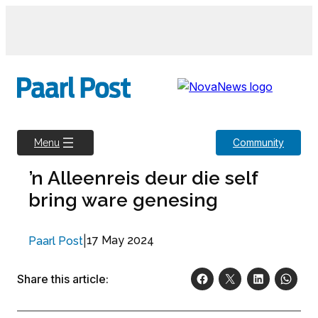
Skip
to
content
Community
Menu
’n Alleenreis deur die self
bring ware genesing
|
17 May 2024
Paarl Post
Share this article: