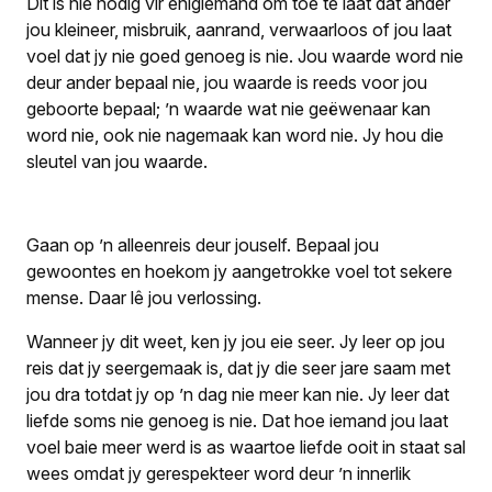
Dit is nie nodig vir enigiemand om toe te laat dat ander
jou kleineer, misbruik, aanrand, verwaarloos of jou laat
voel dat jy nie goed genoeg is nie. Jou waarde word nie
deur ander bepaal nie, jou waarde is reeds voor jou
geboorte bepaal; ’n waarde wat nie geëwenaar kan
word nie, ook nie nagemaak kan word nie. Jy hou die
sleutel van jou waarde.
Gaan op ’n alleenreis deur jouself. Bepaal jou
gewoontes en hoekom jy aangetrokke voel tot sekere
mense. Daar lê jou verlossing.
Wanneer jy dit weet, ken jy jou eie seer. Jy leer op jou
reis dat jy seergemaak is, dat jy die seer jare saam met
jou dra totdat jy op ’n dag nie meer kan nie. Jy leer dat
liefde soms nie genoeg is nie. Dat hoe iemand jou laat
voel baie meer werd is as waartoe liefde ooit in staat sal
wees omdat jy gerespekteer word deur ’n innerlik