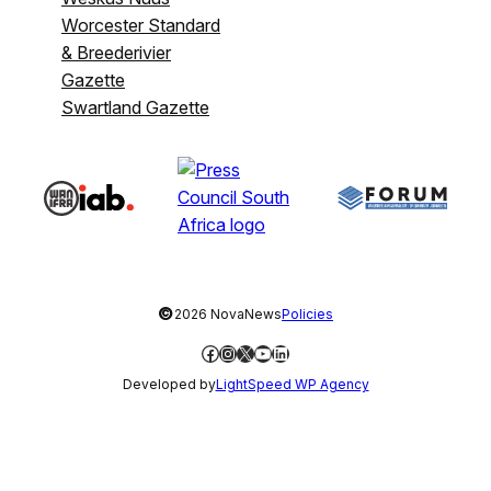
Worcester Standard
& Breederivier
Gazette
Swartland Gazette
©
2026 NovaNews
Policies
Facebook
Instagram
X
YouTube
LinkedIn
Developed by
LightSpeed WP Agency