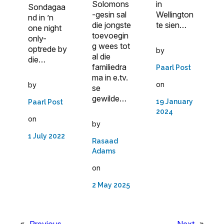
Solomons
in
Sondagaa
-gesin sal
Wellington
nd in ’n
die jongste
te sien…
one night
toevoegin
only-
g wees tot
optrede by
by
al die
die…
familiedra
Paarl Post
ma in e.tv.
on
by
se
gewilde…
19 January
Paarl Post
2024
on
by
1 July 2022
Rasaad
Adams
on
2 May 2025