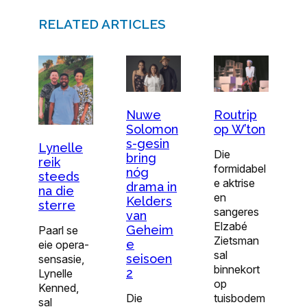
RELATED ARTICLES
Nuwe
Routrip
Solomon
op W’ton
s-gesin
Lynelle
Die
bring
reik
formidabel
nóg
steeds
e aktrise
drama in
na die
en
Kelders
sterre
sangeres
van
Elzabé
Geheim
Paarl se
Zietsman
e
eie opera-
sal
seisoen
sensasie,
binnekort
2
Lynelle
op
Kenned,
Die
tuisbodem
sal