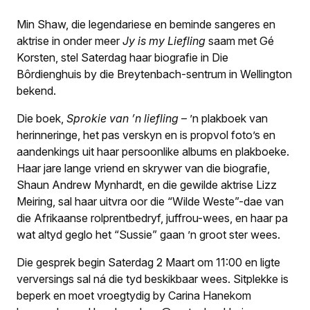
Min Shaw, die legendariese en beminde sangeres en
aktrise in onder meer
Jy is my Liefling
saam met Gé
Korsten, stel Saterdag haar biografie in Die
Bôrdienghuis by die Breytenbach-sentrum in Wellington
bekend.
Die boek,
Sprokie van ’n liefling
– ’n plakboek van
herinneringe, het pas verskyn en is propvol foto’s en
aandenkings uit haar persoonlike albums en plakboeke.
Haar jare lange vriend en skrywer van die biografie,
Shaun Andrew Mynhardt, en die gewilde aktrise Lizz
Meiring, sal haar uitvra oor die “Wilde Weste”-dae van
die Afrikaanse rolprentbedryf, juffrou-wees, en haar pa
wat altyd geglo het “Sussie” gaan ’n groot ster wees.
Die gesprek begin Saterdag 2 Maart om 11:00 en ligte
verversings sal ná die tyd beskikbaar wees. Sitplekke is
beperk en moet vroegtydig by Carina Hanekom