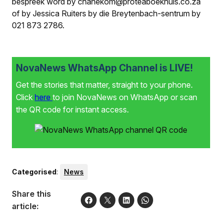
bespreek word by chanekom@proteaboekhuis.co.za
of by Jessica Ruiters by die Breytenbach-sentrum by
021 873 2786.
NovaNews WhatsApp Channel is LIVE!
Get the stories that matter, straight to your phone.
Click
here
to join NovaNews on WhatsApp or scan
the QR code for instant access.
Categorised
:
News
Share this
article: