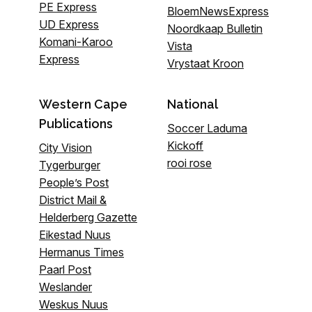
PE Express
BloemNewsExpress
UD Express
Noordkaap Bulletin
Komani-Karoo
Vista
Express
Vrystaat Kroon
Western Cape
National
Publications
Soccer Laduma
Kickoff
City Vision
rooi rose
Tygerburger
People’s Post
District Mail &
Helderberg Gazette
Eikestad Nuus
Hermanus Times
Paarl Post
Weslander
Weskus Nuus