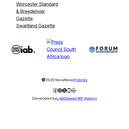
Worcester Standard
& Breederivier
Gazette
Swartland Gazette
©
2026 NovaNews
Policies
Facebook
Instagram
X
YouTube
LinkedIn
Developed by
LightSpeed WP Agency