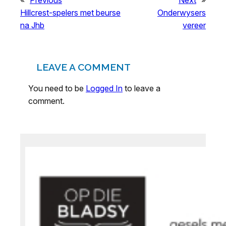
«
Previous
Next
»
Hillcrest-spelers met beurse
Onderwysers
na Jhb
vereer
LEAVE A COMMENT
You need to be
Logged In
to leave a
comment.