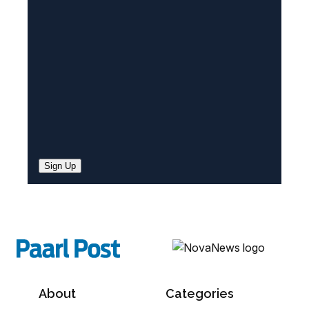
e
d
)
Sign Up
About
Categories