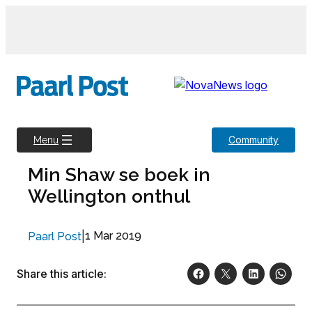
Skip
to
content
Community
Menu
Min Shaw se boek in
Wellington onthul
|
1 Mar 2019
Paarl Post
Share this article: