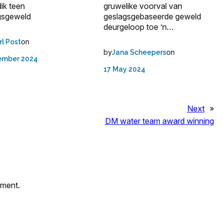
ik teen
gruwelike voorval van
gsgeweld
geslagsgebaseerde geweld
deurgeloop toe ’n…
on
rl Post
by
on
Jana Scheepers
ember 2024
17 May 2024
Next
»
DM water team award winning
mment.