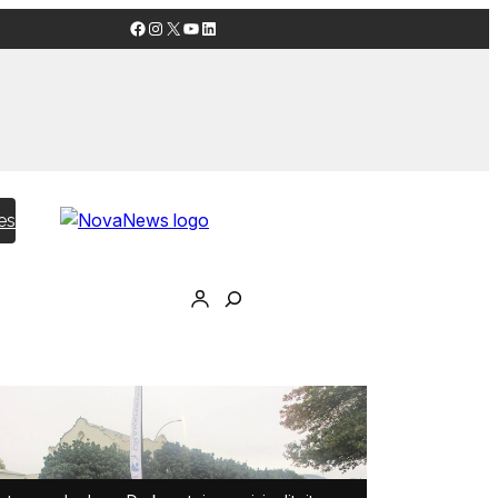
Facebook
Instagram
X
YouTube
LinkedIn
es