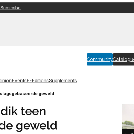
 Subscribe
Community
Catalogu
inion
Events
E-Editions
Supplements
eslagsgebaseerde geweld
dik teen
de geweld