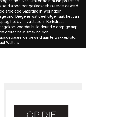
ptog as deel van Drakenstein-munisipaliteit se
s se dialoog oor geslagsgebaseerde geweld
die afgelope Saterdag in Wellington
sgevind. Diegene wat deel uitgemaak het van
optog het by ’n vulstasie in Kerkstraat
ngekom voordat hulle deur die dorp gestap
om groter bewusmaking oor
agsgebaseerde geweld aan te wakker.Foto:
el Walters