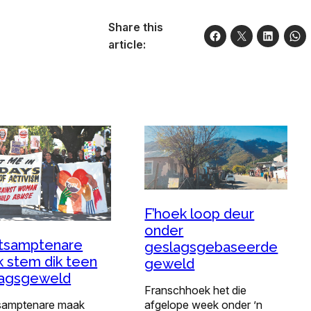
Share this
article:
F’hoek loop deur
onder
tsamptenare
geslagsgebaseerde
 stem dik teen
geweld
lagsgeweld
Franschhoek het die
samptenare maak
afgelope week onder ’n