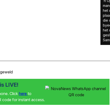
’n O
man
het 
plaa
die 
byee
het 
gesl
Samu
 geweld
s LIVE!
phone. Click
here
to
code for instant access.