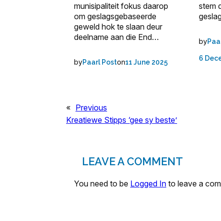
munisipaliteit fokus daarop
stem d
om geslagsgebaseerde
gesla
geweld hok te slaan deur
deelname aan die End…
by
Paa
6 Dec
by
on
Paarl Post
11 June 2025
«
Previous
Kreatiewe Stipps ‘gee sy beste’
LEAVE A COMMENT
You need to be
Logged In
to leave a co