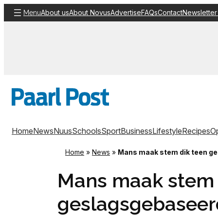
Skip
About us
About Novus
Advertise
FAQs
Contact
Newsletter
Menu
to
content
Home
News
Nuus
Schools
Sport
Business
Lifestyle
Recipes
Op
Home
»
News
»
Mans maak stem dik teen g
Mans maak stem 
geslagsgebaseer