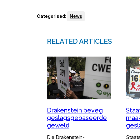
Categorised
:
News
RELATED ARTICLES
Drakenstein beveg
Staa
geslagsgebaseerde
maak
geweld
ges
Die Drakenstein-
Staat