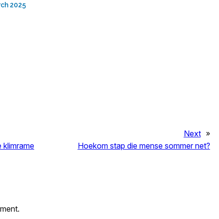
rch 2025
Next
»
e klimrame
Hoekom stap die mense sommer net?
mment.