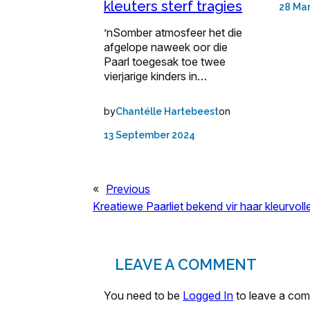
kleuters sterf tragies
28 Ma
’nSomber atmosfeer het die
afgelope naweek oor die
Paarl toegesak toe twee
vierjarige kinders in…
by
on
Chantélle Hartebeest
13 September 2024
«
Previous
Kreatiewe Paarliet bekend vir haar kleurvoll
LEAVE A COMMENT
You need to be
Logged In
to leave a co