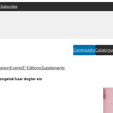
 Subscribe
Community
Catalogu
inion
Events
E-Editions
Supplements
 ongeluk haar dogter eis