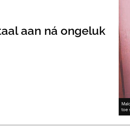
taal aan ná ongeluk
Malo
toe 