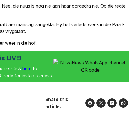
 Nee, die nuus is nog nie aan haar oorgedra nie. Op die regte
rafbare manslag aangekla. Hy het verlede week in die Paarl-
0 vrygelaat.
 weer in die hof.
s LIVE!
phone. Click
here
to
code for instant access.
Share this
article: