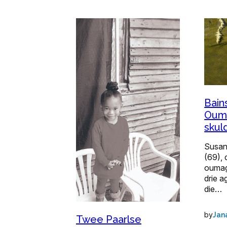
Bain
Ouma
skul
Susana
(69), 
oumag
drie a
die…
by
Jan
Twee Paarlse