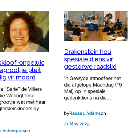
Drakenstein hou
spesiale diens vir
skloof-ongeluk:
gestorwe raadslid
grootjie pleit
dig vir moord
'n Gewyde atmosfeer het
die afgelope Maandag (19
 “Sarie” de Villiers
Mei) op 'n spesiale
die Wellingtonse
gedenkdiens ná die…
rootjie wat met haar
gterkleinkinders by
by
on
Rasaad Adams
21 May 2025
on
a Scheepers