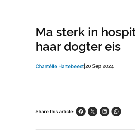
Ma sterk in hospi
haar dogter eis
Chantélle Hartebeest
|
20 Sep 2024
Share this article: