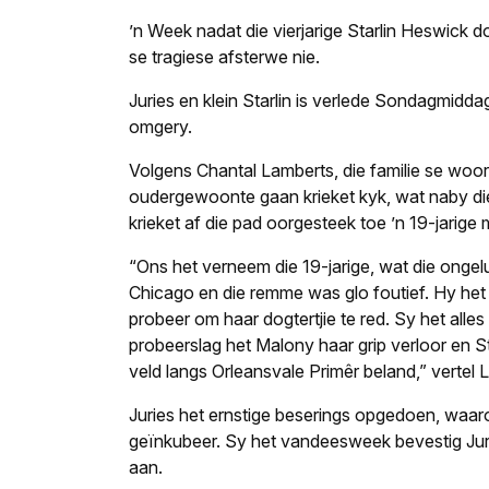
’n Week nadat die vierjarige Starlin Heswick 
se tragiese afsterwe nie.
Juries en klein Starlin is verlede Sondagmidd
omgery.
Volgens Chantal Lamberts, die familie se woordv
oudergewoonte gaan krieket kyk, wat naby die
krieket af die pad oorgesteek toe ’n 19-jarige 
“Ons het verneem die 19-jarige, wat die ongelu
Chicago en die remme was glo foutief. Hy he
probeer om haar dogtertjie te red. Sy het alles
probeerslag het Malony haar
grip
verloor en St
veld langs Orleansvale Primêr beland,” vertel 
Juries het ernstige beserings opgedoen, waar
geïnkubeer. Sy het vandeesweek bevestig Jur
aan.