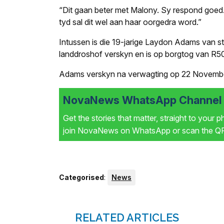
“Dit gaan beter met Malony. Sy
respond
goed.
tyd sal dit wel aan haar oorgedra word.”
Intussen is die 19-jarige Laydon Adams van st
landdroshof verskyn en is op borgtog van R50
Adams verskyn na verwagting op 22 November
NovaNews WhatsApp Channel i
Get the stories that matter, straight to your 
join NovaNews on WhatsApp or scan the QR 
Categorised
:
News
RELATED ARTICLES