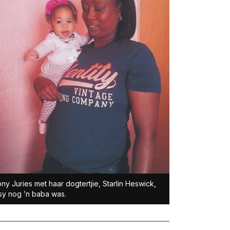
ny Juries met haar dogtertjie, Starlin Heswick,
sy nog ’n baba was.