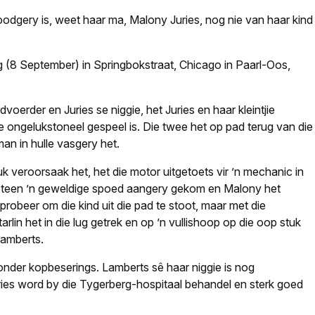
doodgery is, weet haar ma, Malony Juries, nog nie van haar kind
ag (8 September) in Springbokstraat, Chicago in Paarl-Oos,
oerder en Juries se niggie, het Juries en haar kleintjie
 ongelukstoneel gespeel is. Die twee het op pad terug van die
man in hulle vasgery het.
k veroorsaak het, het die motor uitgetoets vir ’n
mechanic
in
t teen ’n geweldige spoed aangery gekom en Malony het
 probeer om die kind uit die pad te stoot, maar met die
arlin het in die lug getrek en op ’n vullishoop op die oop stuk
Lamberts.
onder kopbeserings. Lamberts sê haar niggie is nog
ies word by die Tygerberg-hospitaal behandel en sterk goed