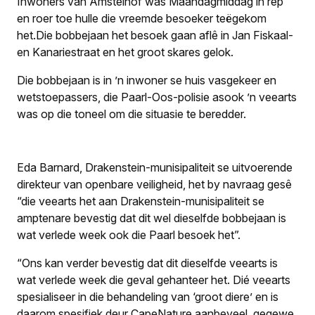
Inwoners van Amstelhof was Maandagmiddag in rep
en roer toe hulle die vreemde besoeker teëgekom
het.Die bobbejaan het besoek gaan aflê in Jan Fiskaal-
en Kanariestraat en het groot skares gelok.
Die bobbejaan is in ’n inwoner se huis vasgekeer en
wetstoepassers, die Paarl-Oos-polisie asook ’n veearts
was op die toneel om die situasie te beredder.
Eda Barnard, Drakenstein-munisipaliteit se uitvoerende
direkteur van openbare veiligheid, het by navraag gesê
“die veearts het aan Drakenstein-munisipaliteit se
amptenare bevestig dat dit wel dieselfde bobbejaan is
wat verlede week ook die Paarl besoek het”.
“Ons kan verder bevestig dat dit dieselfde veearts is
wat verlede week die geval gehanteer het. Dié veearts
spesialiseer in die behandeling van ‘groot diere’ en is
daarom spesifiek deur CapeNature aanbeveel, gegewe