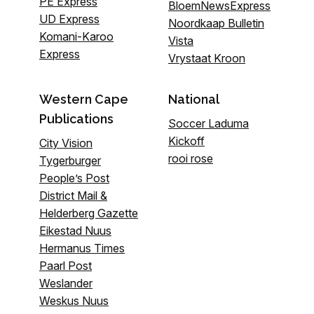
PE Express
BloemNewsExpress
UD Express
Noordkaap Bulletin
Komani-Karoo
Vista
Express
Vrystaat Kroon
Western Cape
National
Publications
Soccer Laduma
Kickoff
City Vision
rooi rose
Tygerburger
People’s Post
District Mail &
Helderberg Gazette
Eikestad Nuus
Hermanus Times
Paarl Post
Weslander
Weskus Nuus