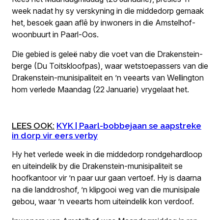
week nadat hy sy verskyning in die middedorp gemaak
het, besoek gaan aflê by inwoners in die Amstelhof-
woonbuurt in Paarl-Oos.
Die gebied is geleë naby die voet van die Drakenstein-
berge (Du Toitskloofpas), waar wetstoepassers van die
Drakenstein-munisipaliteit en ’n veearts van Wellington
hom verlede Maandag (22 Januarie) vrygelaat het.
LEES OOK:
KYK | Paarl-bobbejaan se aapstreke
in dorp vir eers verby
Hy het verlede week in die middedorp rondgehardloop
en uiteindelik by die Drakenstein-munisipaliteit se
hoofkantoor vir ’n paar uur gaan vertoef. Hy is daarna
na die landdroshof, ’n klipgooi weg van die munisipale
gebou, waar ’n veearts hom uiteindelik kon verdoof.