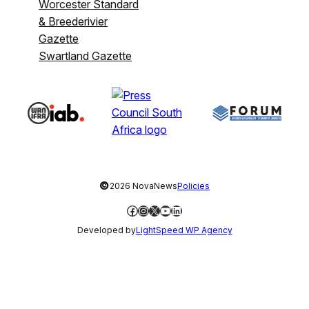
Worcester Standard
& Breederivier
Gazette
Swartland Gazette
©
2026 NovaNews
Policies
Facebook
Instagram
X
YouTube
LinkedIn
Developed by
LightSpeed WP Agency