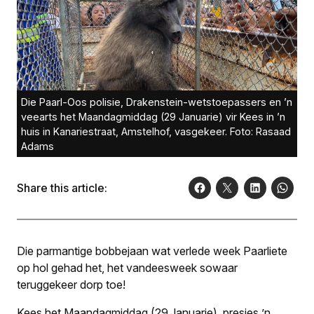
Die Paarl-Oos polisie, Drakenstein-wetstoepassers en ’n
veearts het Maandagmiddag (29 Januarie) vir Kees in ’n
huis in Kanariestraat, Amstelhof, vasgekeer. Foto: Rasaad
Adams
Share this article:
Die parmantige bobbejaan wat verlede week Paarliete
op hol gehad het, het vandeesweek sowaar
teruggekeer dorp toe!
Kees het Maandagmiddag (29 Januarie), presies ’n