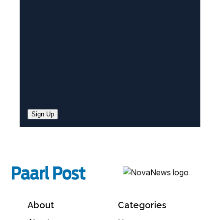
e
d
)
Sign Up
About
Categories