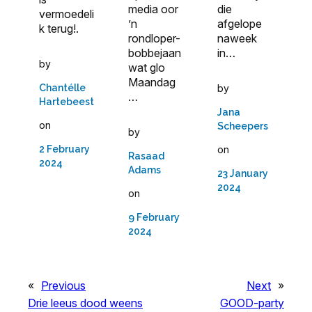
media oor
die
vermoedeli
’n
afgelope
k terug!.
rondloper-
naweek
bobbejaan
in…
by
wat glo
Maandag
Chantélle
by
…
Hartebeest
Jana
on
Scheepers
by
2 February
on
Rasaad
2024
Adams
23 January
2024
on
9 February
2024
«
Previous
Next
»
Drie leeus dood weens
GOOD-party