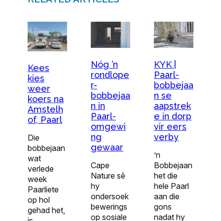
Nóg ’n
KYK |
Kees
rondlope
Paarl-
kies
r-
bobbejaa
weer
bobbejaa
n se
koers na
n in
aapstrek
Amstelh
Paarl-
e in dorp
of, Paarl
omgewi
vir eers
ng
verby
Die
gewaar
bobbejaan
’n
wat
Cape
Bobbejaan
verlede
Nature sê
het die
week
hy
hele Paarl
Paarliete
ondersoek
aan die
op hol
bewerings
gons
gehad het,
op sosiale
nadat hy
is