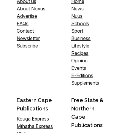
About us
Home
About Novus
News
Advertise
Nuus
FAQs
Schools
Contact
Sport
Newsletter
Business
Subscribe
Lifestyle
Recipes
Opinion
Events
E-Editions
Supplements
Eastern Cape
Free State &
Publications
Northern
Cape
Kouga Express
Publications
Mthatha Express