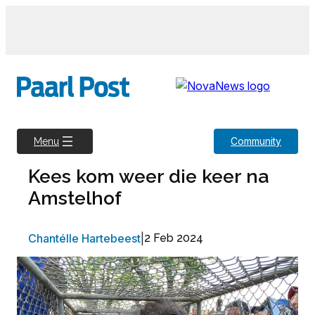
Skip
to
content
Community
Menu
Kees kom weer die keer na
Amstelhof
Chantélle Hartebeest
|
2 Feb 2024