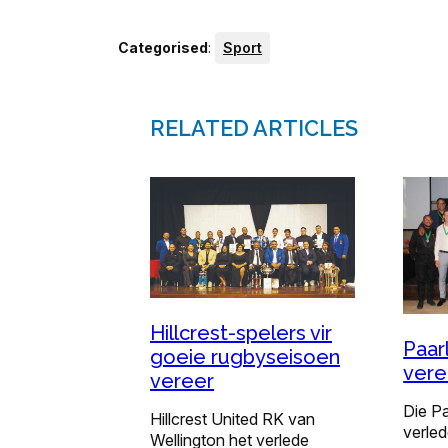
Categorised
:
Sport
RELATED ARTICLES
Hillcrest-spelers vir
Paar
goeie rugbyseisoen
vere
vereer
Die Pa
Hillcrest United RK van
verle
Wellington het verlede