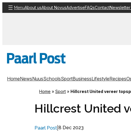
Skip
About us
About Novus
Advertise
FAQs
Contact
Newsletter
Menu
to
content
Home
News
Nuus
Schools
Sport
Business
Lifestyle
Recipes
Op
Home
»
Sport
»
Hillcrest United vereer tops
Hillcrest United 
|
8 Dec 2023
Paarl Post