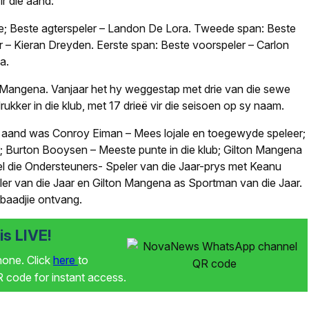
r die aand:
e; Beste agterspeler – Landon De Lora. Tweede span: Beste
r – Kieran Dreyden. Eerste span: Beste voorspeler – Carlon
a.
 Mangena. Vanjaar het hy weggestap met drie van die sewe
ukker in die klub, met 17 drieë vir die seisoen op sy naam.
 aand was Conroy Eiman – Mees lojale en toegewyde speleer;
ar; Burton Booysen – Meeste punte in die klub; Gilton Mangena
el die Ondersteuners- Speler van die Jaar-prys met Keanu
ler van die Jaar en Gilton Mangena as Sportman van die Jaar.
-baadjie ontvang.
s LIVE!
phone. Click
here
to
code for instant access.