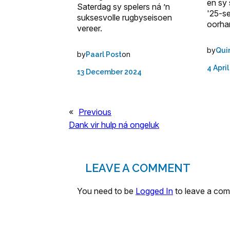
en sy
Saterdag sy spelers ná ’n
'25-s
suksesvolle rugbyseisoen
oorha
vereer.
by
Qui
by
on
Paarl Post
4 Apri
13 December 2024
«
Previous
Dank vir hulp ná ongeluk
LEAVE A COMMENT
You need to be
Logged In
to leave a co