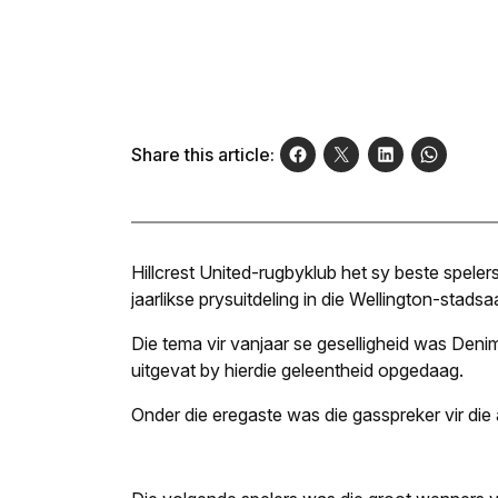
Share this article:
Hillcrest United-rugbyklub het sy beste spele
jaarlikse prysuitdeling in die Wellington-stadsa
Die tema vir vanjaar se geselligheid was Den
uitgevat by hierdie geleentheid opgedaag.
Onder die eregaste was die gasspreker vir die 