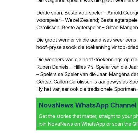
Die volgende spelers was die groot wenners vi
Derde span: Beste voorspeler – Arnold Georg
voorspeler – Wezel Zealand; Beste agterspele
Carolissen; Beste agterspeler – Gilton Mangen
Die groot wenner vir die aand was weer eens
hoof-pryse asook die toekenning vir top-driedr
Die wenners van die hoof-toekennings op die
Ruben Daniels – Hillies 7’s-Speler van die Ja
– Spelers se Speler van die Jaar. Mangena de
Gertse. Carlon Carolissen is aangewys as Spe
Hy het vanjaar ook die tradisionele Sportman
NovaNews WhatsApp Channel i
Get the stories that matter, straight to your 
join NovaNews on WhatsApp or scan the QR 