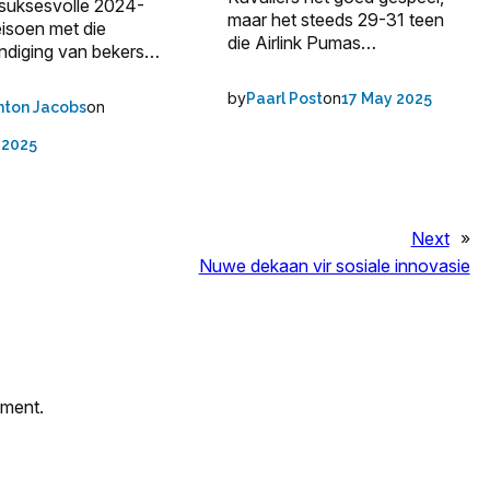
 suksesvolle 2024-
maar het steeds 29-31 teen
eisoen met die
die Airlink Pumas…
ndiging van bekers…
by
on
Paarl Post
17 May 2025
on
nton Jacobs
l 2025
Next
»
Nuwe dekaan vir sosiale innovasie
mment.