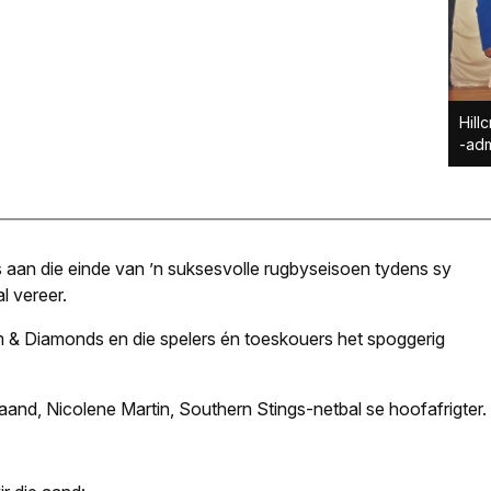
Hill
-adm
rs aan die einde van ’n suksesvolle rugbyseisoen tydens sy
al vereer.
im & Diamonds en die spelers én toeskouers het spoggerig
aand, Nicolene Martin, Southern Stings-netbal se hoofafrigter.