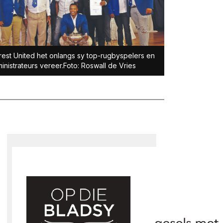
crest United het onlangs sy top-rugbyspelers en
inistrateurs vereer.Foto: Roswall de Vries