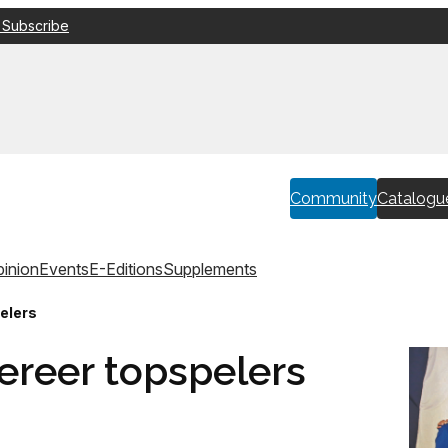
 Subscribe
Community
Catalogu
inion
Events
E-Editions
Supplements
pelers
vereer topspelers