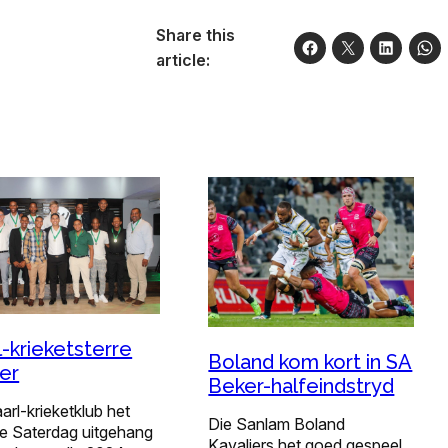
Share this
article:
l-krieketsterre
Boland kom kort in SA
er
Beker-halfeindstryd
arl-krieketklub het
Die Sanlam Boland
de Saterdag uitgehang
Kavaliers het goed gespeel,