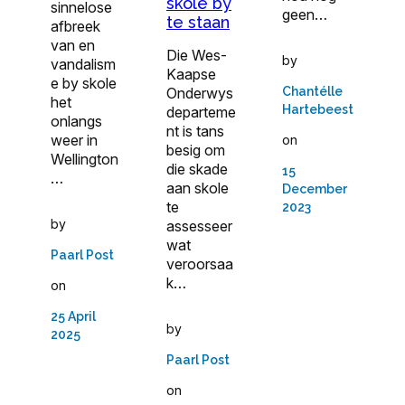
skole by
sinnelose
geen…
te staan
afbreek
van en
Die Wes-
by
vandalism
Kaapse
e by skole
Chantélle
Onderwys
het
Hartebeest
departeme
onlangs
nt is tans
weer in
on
besig om
Wellington
die skade
15
…
aan skole
December
te
2023
by
assesseer
wat
Paarl Post
veroorsaa
k…
on
25 April
by
2025
Paarl Post
on