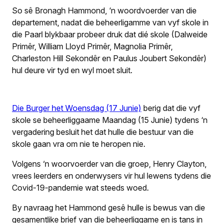
So s
ê Bronagh Hammond, ‘n woordvoerder van die
departement, nadat die beheerligamme van vyf skole in
die Paarl blykbaar probeer druk dat dié skole (Dalweide
Prim
êr, William Lloyd Prim
êr, Magnolia Primêr,
Charleston Hill Sekond
êr en Paulus Joubert Sekond
êr)
hul deure vir tyd en wyl moet sluit.
Die Burger het Woensdag (17 Junie)
berig dat die vyf
skole se beheerliggaame Maandag (15 Junie) tydens ‘n
vergadering besluit het dat hulle die bestuur van die
skole gaan vra om nie te heropen nie.
Volgens ‘n woorvoerder van die groep, Henry Clayton,
vrees leerders en onderwysers vir hul lewens tydens die
Covid-19-pandemie wat steeds woed.
By navraag het Hammond ges
ê hulle is bewus van die
gesamentlike brief van die beheerliggame en is tans in