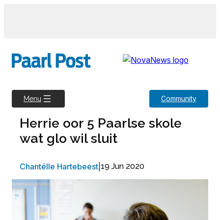
Skip
to
content
Community
Menu
Herrie oor 5 Paarlse skole
wat glo wil sluit
Chantélle Hartebeest
|
19 Jun 2020