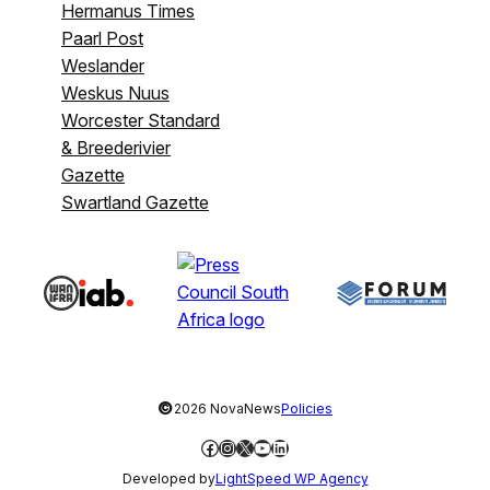
Hermanus Times
Paarl Post
Weslander
Weskus Nuus
Worcester Standard
& Breederivier
Gazette
Swartland Gazette
©
2026 NovaNews
Policies
Facebook
Instagram
X
YouTube
LinkedIn
Developed by
LightSpeed WP Agency