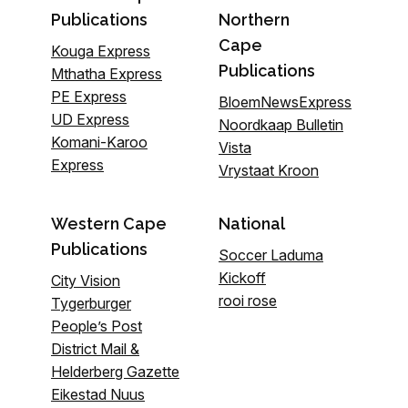
Publications
Northern
Cape
Kouga Express
Publications
Mthatha Express
PE Express
BloemNewsExpress
UD Express
Noordkaap Bulletin
Komani-Karoo
Vista
Express
Vrystaat Kroon
Western Cape
National
Publications
Soccer Laduma
Kickoff
City Vision
rooi rose
Tygerburger
People’s Post
District Mail &
Helderberg Gazette
Eikestad Nuus