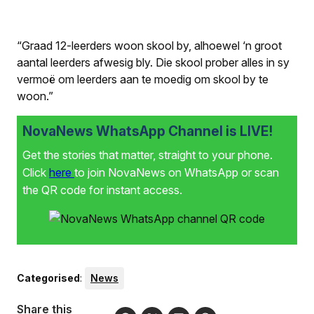
“Graad 12-leerders woon skool by, alhoewel ‘n groot
aantal leerders afwesig bly. Die skool prober alles in sy
vermo
ë om leerders aan te moedig om skool by te
woon.”
NovaNews WhatsApp Channel is LIVE!
Get the stories that matter, straight to your phone.
Click
here
to join NovaNews on WhatsApp or scan
the QR code for instant access.
Categorised
:
News
Share this