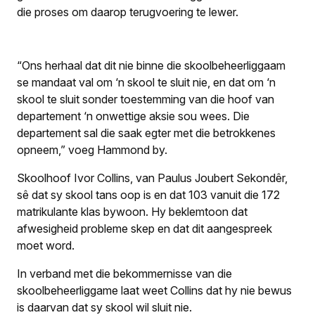
die proses om daarop terugvoering te lewer.
“Ons herhaal dat dit nie binne die skoolbeheerliggaam
se mandaat val om ‘n skool te sluit nie, en dat om ‘n
skool te sluit sonder toestemming van die hoof van
departement ‘n onwettige aksie sou wees. Die
departement sal die saak egter met die betrokkenes
opneem,” voeg Hammond by.
Skoolhoof Ivor Collins, van Paulus Joubert Sekondêr,
sê dat sy skool tans oop is en dat 103 vanuit die 172
matrikulante klas bywoon. Hy beklemtoon dat
afwesigheid probleme skep en dat dit aangespreek
moet word.
In verband met die bekommernisse van die
skoolbeheerliggame laat weet Collins dat hy nie bewus
is daarvan dat sy skool wil sluit nie.