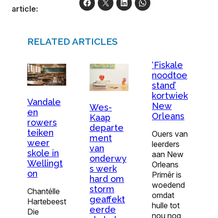
article:
RELATED ARTICLES
‘Fiskale
noodtoe
stand’
kortwiek
Vandale
New
Wes-
en
Orleans
Kaap
rowers
departe
teiken
Ouers van
ment
weer
leerders
van
skole in
aan New
onderwy
Wellingt
Orleans
s werk
on
Primêr is
hard om
woedend
storm
Chantélle
omdat
geaffekt
Hartebeest
hulle tot
eerde
Die
nou nog