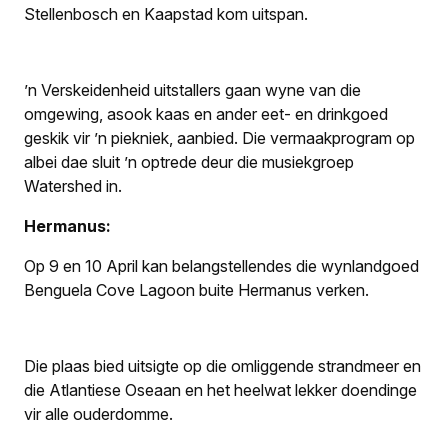
Stellenbosch en Kaapstad kom uitspan.
’n Verskeidenheid uitstallers gaan wyne van die
omgewing, asook kaas en ander eet- en drinkgoed
geskik vir ’n piekniek, aanbied. Die vermaakprogram op
albei dae sluit ’n optrede deur die musiekgroep
Watershed in.
Hermanus:
Op 9 en 10 April kan belangstellendes die wynlandgoed
Benguela Cove Lagoon buite Hermanus verken.
Die plaas bied uitsigte op die omliggende strandmeer en
die Atlantiese Oseaan en het heelwat lekker doendinge
vir alle ouderdomme.