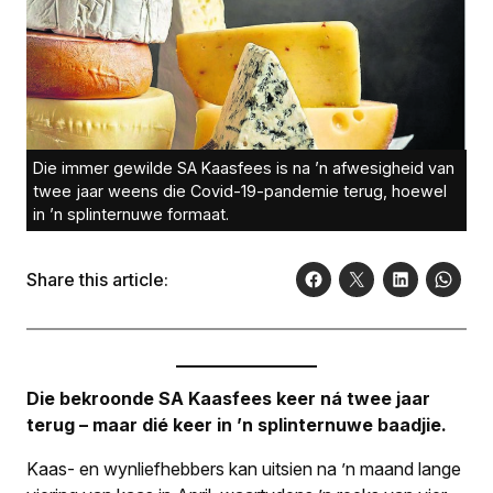
Die immer gewilde SA Kaasfees is na ’n afwesigheid van
twee jaar weens die Covid-19-pandemie terug, hoewel
in ’n splinternuwe formaat.
Share this article:
Die bekroonde SA Kaasfees keer ná twee jaar
terug – maar dié keer in ’n splinternuwe baadjie.
Kaas- en wynliefhebbers kan uitsien na ’n maand lange