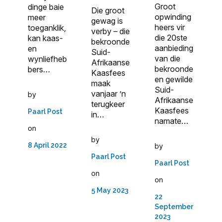
Groot
dinge baie
Die groot
opwinding
meer
gewag is
heers vir
toeganklik,
verby – die
die 20ste
kan kaas-
bekroonde
aanbieding
en
Suid-
van die
wynliefheb
Afrikaanse
bekroonde
bers…
Kaasfees
en gewilde
maak
Suid-
vanjaar ’n
by
Afrikaanse
terugkeer
Kaasfees
Paarl Post
in…
namate…
on
by
8 April 2022
by
Paarl Post
Paarl Post
on
on
5 May 2023
22
September
2023