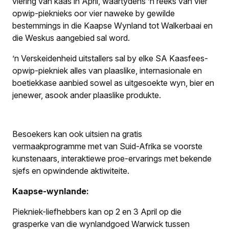
viering van kaas in April, waartydens ’n reeks van vier
opwip-pieknieks oor vier naweke by gewilde
bestemmings in die Kaapse Wynland tot Walkerbaai en
die Weskus aangebied sal word.
’n Verskeidenheid uitstallers sal by elke SA Kaasfees-
opwip-piekniek alles van plaaslike, internasionale en
boetiekkase aanbied sowel as uitgesoekte wyn, bier en
jenewer, asook ander plaaslike produkte.
Besoekers kan ook uitsien na gratis
vermaakprogramme met van Suid-Afrika se voorste
kunstenaars, interaktiewe proe-ervarings met bekende
sjefs en opwindende aktiwiteite.
Kaapse-wynlande:
Piekniek-liefhebbers kan op 2 en 3 April op die
grasperke van die wynlandgoed Warwick tussen