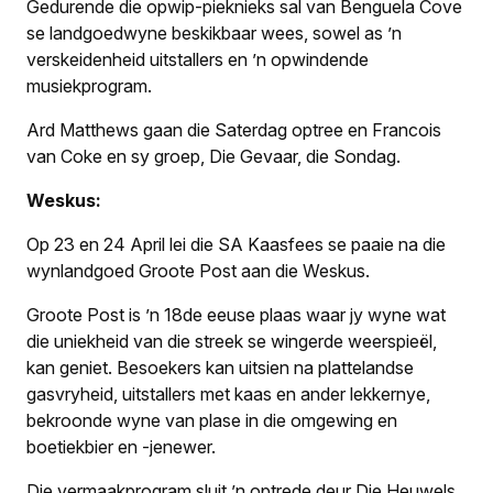
Gedurende die opwip-pieknieks sal van Benguela Cove
se landgoedwyne beskikbaar wees, sowel as ’n
verskeidenheid uitstallers en ’n opwindende
musiekprogram.
Ard Matthews gaan die Saterdag optree en Francois
van Coke en sy groep, Die Gevaar, die Sondag.
Weskus:
Op 23 en 24 April lei die SA Kaasfees se paaie na die
wynlandgoed Groote Post aan die Weskus.
Groote Post is ’n 18de eeuse plaas waar jy wyne wat
die uniekheid van die streek se wingerde weerspieël,
kan geniet. Besoekers kan uitsien na plattelandse
gasvryheid, uitstallers met kaas en ander lekkernye,
bekroonde wyne van plase in die omgewing en
boetiekbier en -jenewer.
Die vermaakprogram sluit ’n optrede deur Die Heuwels