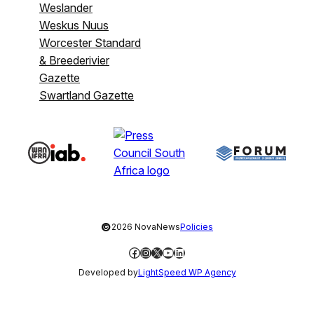
Weslander
Weskus Nuus
Worcester Standard
& Breederivier
Gazette
Swartland Gazette
©
2026 NovaNews
Policies
Facebook
Instagram
X
YouTube
LinkedIn
Developed by
LightSpeed WP Agency