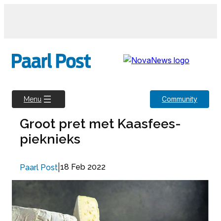
Skip
to
content
Community
Menu
Groot pret met Kaasfees-
pieknieks
|
18 Feb 2022
Paarl Post