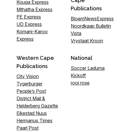
Cape
Kouga Express
Publications
Mthatha Express
PE Express
BloemNewsExpress
UD Express
Noordkaap Bulletin
Komani-Karoo
Vista
Express
Vrystaat Kroon
Western Cape
National
Publications
Soccer Laduma
Kickoff
City Vision
rooi rose
Tygerburger
People’s Post
District Mail &
Helderberg Gazette
Eikestad Nuus
Hermanus Times
Paarl Post