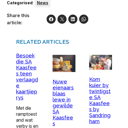
Categorised
:
News
Share this
article:
RELATED ARTICLES
Besoek
die SA
Kaasfee
s teen
Kom
verlaagd
Nuwe
kuier by
e
eienaars
twintigst
kaartjiep
blaas
e SA
rys
lewe in
Kaasfee
gewilde
Met die
s by
SA
ramptoest
Sandring
Kaasfee
and wat
ham
s
verby is en