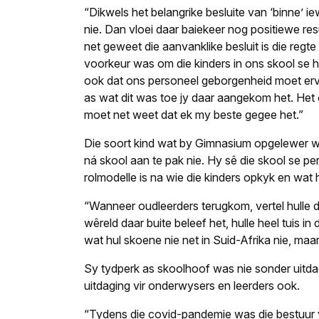
“Dikwels het belangrike besluite van ‘binne’ i
nie. Dan vloei daar baiekeer nog positiewe resu
net geweet die aanvanklike besluit is die reg
voorkeur was om die kinders in ons skool se ha
ook dat ons personeel geborgenheid moet ervaa
as wat dit was toe jy daar aangekom het. Het o
moet net weet dat ek my beste gegee het.”
Die soort kind wat by Gimnasium opgelewer w
ná skool aan te pak nie. Hy sê die skool se 
rolmodelle is na wie die kinders opkyk en wat 
“Wanneer oudleerders terugkom, vertel hulle die
wêreld daar buite beleef het, hulle heel tuis in
wat hul skoene nie net in Suid-Afrika nie, maa
Sy tydperk as skoolhoof was nie sonder uitda
uitdaging vir onderwysers en leerders ook.
“Tydens die covid-pandemie was die bestuur v