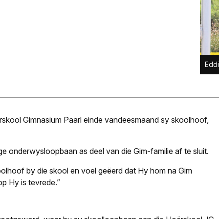
Eddi
oërskool Gimnasium Paarl einde vandeesmaand sy skoolhoof,
ge onderwysloopbaan as deel van die Gim-familie af te sluit.
oolhoof by die skool en voel geëerd dat Hy hom na Gim
op Hy is tevrede.”