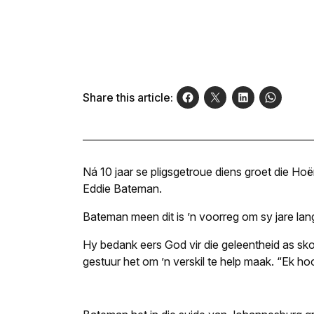
Share this article:
Ná 10 jaar se pligsgetroue diens groet die H
Eddie Bateman.
Bateman meen dit is ’n voorreg om sy jare lan
Hy bedank eers God vir die geleentheid as sk
gestuur het om ’n verskil te help maak. “Ek ho