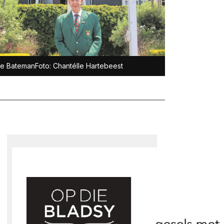
e BatemanFoto: Chantélle Hartebeest