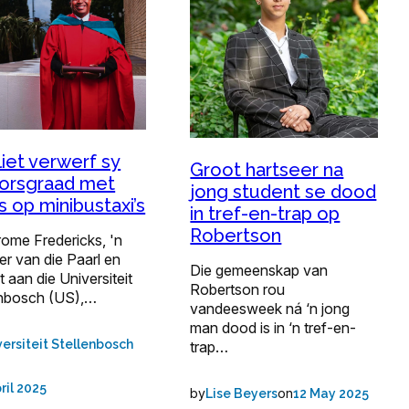
liet verwerf sy
Groot hartseer na
orsgraad met
jong student se dood
s op minibustaxi’s
in tref-en-trap op
Robertson
rome Fredericks, 'n
r van die Paarl en
Die gemeenskap van
 aan die Universiteit
Robertson rou
enbosch (US),…
vandeesweek ná ‘n jong
man dood is in ‘n tref-en-
versiteit Stellenbosch
trap…
ril 2025
by
on
Lise Beyers
12 May 2025