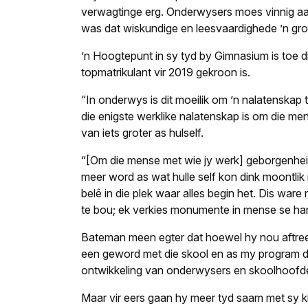
verwagtinge erg. Onderwysers moes vinnig aan
was dat wiskundige en leesvaardighede ’n gro
’n Hoogtepunt in sy tyd by Gimnasium is toe d
topmatrikulant vir 2019 gekroon is.
“In onderwys is dit moeilik om ’n nalatenska
die enigste werklike nalatenskap is om die men
van iets groter as hulself.
“[Om die mense met wie jy werk] geborgenheid
meer word as wat hulle self kon dink moontlik
belê in die plek waar alles begin het. Dis wa
te bou; ek verkies monumente in mense se har
Bateman meen egter dat hoewel hy nou aftree,
een geword met die skool en as my program di
ontwikkeling van onderwysers en skoolhoofd
Maar vir eers gaan hy meer tyd saam met sy k