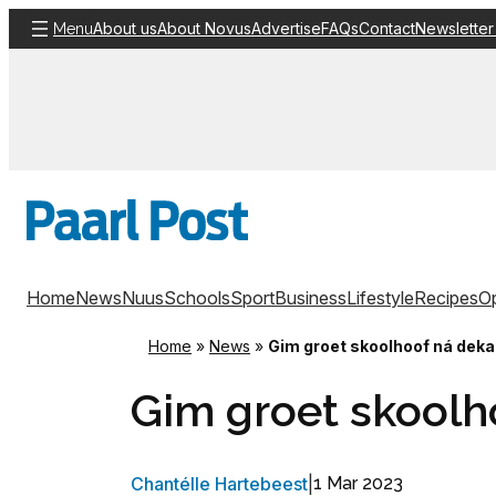
Skip
About us
About Novus
Advertise
FAQs
Contact
Newsletter
Menu
to
content
Home
News
Nuus
Schools
Sport
Business
Lifestyle
Recipes
Op
Home
»
News
»
Gim groet skoolhoof ná dek
Gim groet skoolh
Chantélle Hartebeest
|
1 Mar 2023