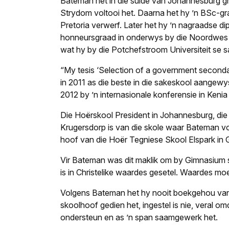
Bateman het in die suide van Johannesburg 
Strydom voltooi het. Daarna het hy ’n BSc-gra
Pretoria verwerf. Later het hy ’n nagraadse di
honneursgraad in onderwys by die Noordwes 
wat hy by die Potchefstroom Universiteit se 
“My tesis ‘Selection of a government secondar
in 2011 as die beste in die sakeskool aangewys,
2012 by ’n internasionale konferensie in Kenia 
Die Hoërskool President in Johannesburg, die
Krugersdorp is van die skole waar Bateman v
hoof van die Hoër Tegniese Skool Elspark in 
Vir Bateman was dit maklik om by Gimnasium s
is in Christelike waardes gesetel. Waardes mo
Volgens Bateman het hy nooit boekgehou van d
skoolhoof gedien het, ingestel is nie, veral o
ondersteun en as ’n span saamgewerk het.