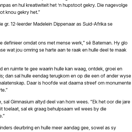
pas en hul kreatiwiteit het ’n hupstoot gekry. Die nagevolge
ot knou gekry het.”
ie gr. 12-leerder Madelein Dippenaar as Suid-Afrika se
p te definieer omdat ons met mense werk,” sê Bateman. Hy glo
se wat jou omring se harte aan te raak en hulle deel te maak
 en ruimte te gee waarin hulle kan waag, ontdek, groei en
 is; dan sal hulle eendag terugkom en op die een of ander wyse
re nalatenskap. Daar is hoofde wat daarna streef om monumente
te.”
 sal Gimnasium altyd deel van hom wees. “Ek het oor die jare
t toelaat, sal ek graag behulpsaam wil wees by die
e.”
inders deurbring en hulle meer aandag gee, sowel as sy