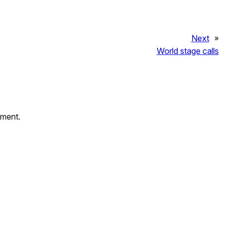
Next
»
World stage calls
mment.