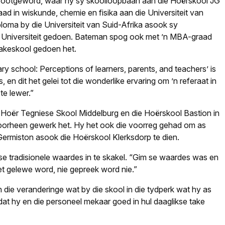
grootgeword, waar hy sy skoolloopbaan aan die Hoërskool JG
ad in wiskunde, chemie en fisika aan die Universiteit van
ploma by die Universiteit van Suid-Afrika asook sy
Universiteit gedoen. Bateman spog ook met ’n MBA-graad
sakeskool gedoen het.
y school: Perceptions of learners, parents, and teachers’ is
 en dit het gelei tot die wonderlike ervaring om ’n referaat in
te lewer.”
 Hoër Tegniese Skool Middelburg en die Hoërskool Bastion in
oorheen gewerk het. Hy het ook die voorreg gehad om as
Germiston asook die Hoërskool Klerksdorp te dien.
e tradisionele waardes in te skakel. “Gim se waardes was en
et gelewe word, nie gepreek word nie.”
ie veranderinge wat by die skool in die tydperk wat hy as
mdat hy en die personeel mekaar goed in hul daaglikse take