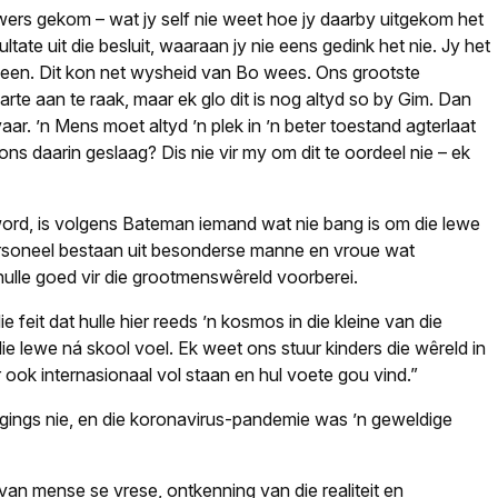
ewers gekom – wat jy self nie weet hoe jy daarby uitgekom het
ltate uit die besluit, waaraan jy nie eens gedink het nie. Jy het
te een. Dit kon net wysheid van Bo wees. Ons grootste
rte aan te raak, maar ek glo dit is nog altyd so by Gim. Dan
r. ’n Mens moet altyd ’n plek in ’n beter toestand agterlaat
ns daarin geslaag? Dis nie vir my om dit te oordeel nie – ek
ord, is volgens Bateman iemand wat nie bang is om die lewe
personeel bestaan uit besonderse manne en vroue wat
hulle goed vir die grootmenswêreld voorberei.
 feit dat hulle hier reeds ’n kosmos in die kleine van die
 die lewe ná skool voel. Ek weet ons stuur kinders die wêreld in
r ook internasionaal vol staan en hul voete gou vind.”
gings nie, en die koronavirus-pandemie was ’n geweldige
an mense se vrese, ontkenning van die realiteit en