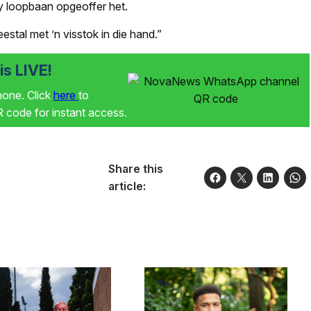
 sy loopbaan opgeoffer het.
stal met ’n visstok in die hand.”
s LIVE!
phone. Click
here
to
code for instant access.
Share this
article: