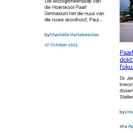
Die skoolgemeenskap van
die Hoërskool Paarl
Gimnasium het die nuus van
die nuwe skoolhoof, Paul…
by
on
Chantélle Hartebeest
27 October 2023
Paar
dokt
foku
Dr. Je
inwone
dosent
Stell
by
Uni
on
4 Ap