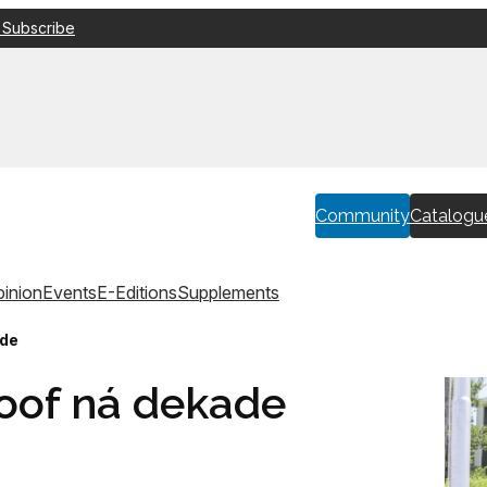
 Subscribe
Community
Catalogu
inion
Events
E-Editions
Supplements
ade
oof ná dekade