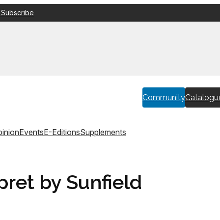
 Subscribe
Community
Catalogu
inion
Events
E-Editions
Supplements
pret by Sunfield