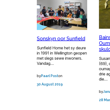
Bain
Sonskyn oor Sunfield
Ouma
Sunfield Home het sy deure
skul
in 1991 in Wellington geopen
met slegs sewe inwoners.
Susana
Vandag…
(69), 
oumag
drie a
by
on
Paarl Post
die…
30 August 2019
by
Jan
28 Ma