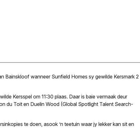
 van Bainskloof wanneer Sunfield Homes sy gewilde Kersmark 2
wilde Kersspel om 11:30 plaas. Daar is baie vermaak deur
 du Toit en Duelin Wood (Global Spotlight Talent Search-
rsinkopies te doen, asook ’n teetuin waar jy lekker kan sit en