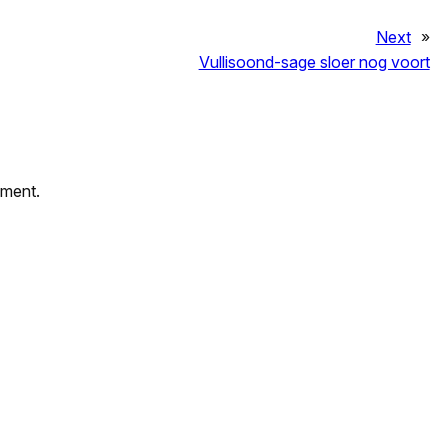
Next
»
Vullisoond-sage sloer nog voort
mment.