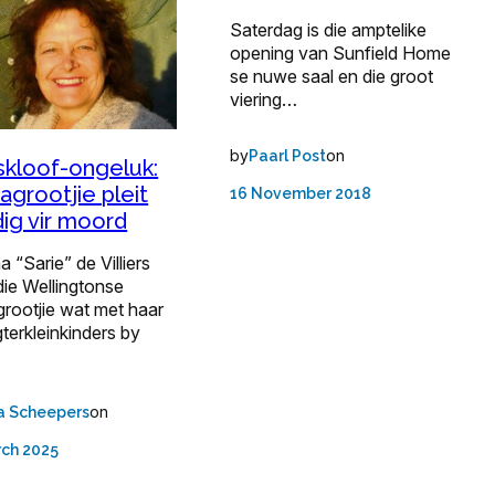
Saterdag is die amptelike
opening van Sunfield Home
se nuwe saal en die groot
viering…
by
on
Paarl Post
skloof-ongeluk:
grootjie pleit
16 November 2018
dig vir moord
 “Sarie” de Villiers
die Wellingtonse
rootjie wat met haar
gterkleinkinders by
on
a Scheepers
rch 2025