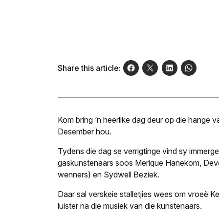
Share this article:
Kom bring ’n heerlike dag deur op die hange
Desember hou.
Tydens die dag se verrigtinge vind sy immerge
gaskunste­naars soos Merique Hanekom, Devon
wenners) en Sydwell Beziek.
Daar sal verskeie stalletjies wees om vroeë Ke
luister na die musiek van die kunstenaars.