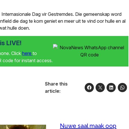
 Internasionale Dag vir Gestremdes. Die gemeenskap word
eld die dag te kom geniet en meer uit te vind oor hulle en al
wat hulle doen.
s LIVE!
phone. Click
here
to
code for instant access.
Share this
article:
Nuwe saal maak oop