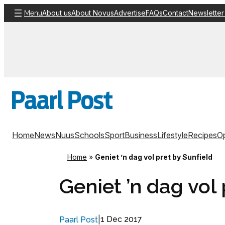
Skip
About us
About Novus
Advertise
FAQs
Contact
Newsletter
Menu
to
content
Home
News
Nuus
Schools
Sport
Business
Lifestyle
Recipes
Op
Home
»
Geniet ’n dag vol pret by Sunfield
Geniet ’n dag vol 
|
1 Dec 2017
Paarl Post