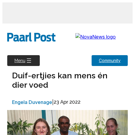
Skip
to
content
Community
Menu
Duif-ertjies kan mens én
dier voed
Engela Duvenage
|
23 Apr 2022