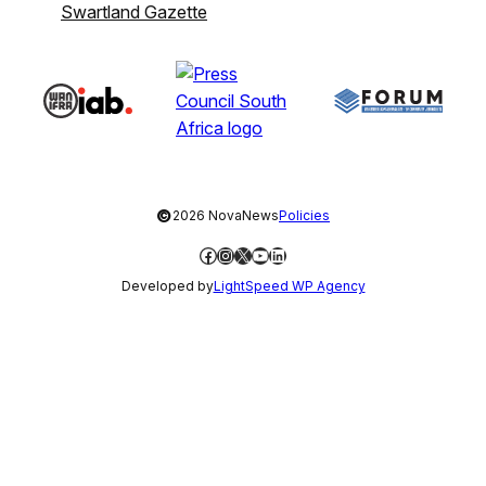
Swartland Gazette
©
2026 NovaNews
Policies
Facebook
Instagram
X
YouTube
LinkedIn
Developed by
LightSpeed WP Agency