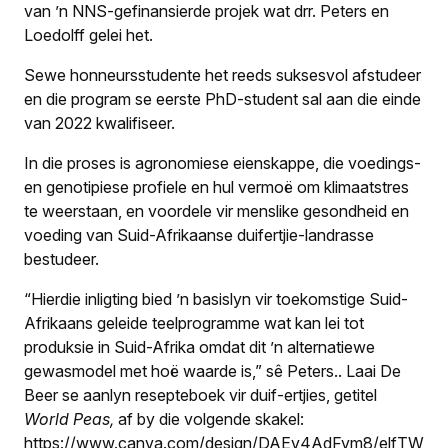
van ’n NNS-gefinansierde projek wat drr. Peters en
Loedolff gelei het.
Sewe honneursstudente het reeds suksesvol afstudeer
en die program se eerste PhD-student sal aan die einde
van 2022 kwalifiseer.
In die proses is agronomiese eienskappe, die voedings-
en genotipiese profiele en hul vermoë om klimaatstres
te weerstaan, en voordele vir menslike gesondheid en
voeding van Suid-Afrikaanse duifertjie-landrasse
bestudeer.
“Hierdie inligting bied ’n basislyn vir toekomstige Suid-
Afrikaans geleide teelprogramme wat kan lei tot
produksie in Suid-Afrika omdat dit ’n alternatiewe
gewasmodel met hoë waarde is,” sê Peters.
.
Laai De
Beer se aanlyn resepteboek vir duif-ertjies, getitel
World Peas,
af by die volgende skakel:
https://www.canva.com/design/DAEv4AdFvm8/elfTW