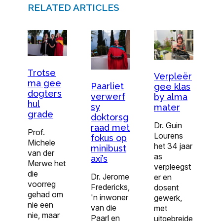
RELATED ARTICLES
Trotse
Verpleër
ma gee
Paarliet
gee klas
dogters
verwerf
by alma
hul
sy
mater
grade
doktorsg
Dr. Guin
raad met
Prof.
Lourens
fokus op
Michele
het 34 jaar
minibust
van der
as
axi’s
Merwe het
verpleegst
die
Dr. Jerome
er en
voorreg
Fredericks,
dosent
gehad om
'n inwoner
gewerk,
nie een
van die
met
nie, maar
Paarl en
uitgebreide