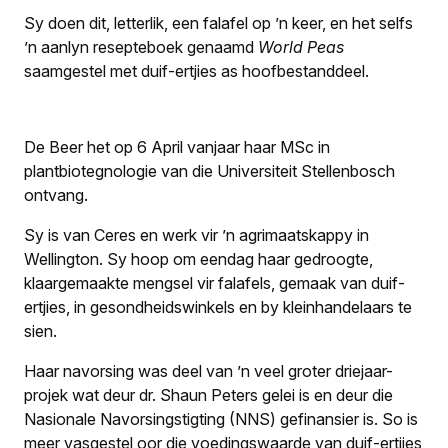
Sy doen dit, letterlik, een falafel op ’n keer, en het selfs
’n aanlyn resepteboek genaamd
World Peas
saamgestel met duif-ertjies as hoofbestanddeel.
De Beer het op 6 April vanjaar haar MSc in
plantbiotegnologie van die Universiteit Stellenbosch
ontvang.
Sy is van Ceres en werk vir ’n agrimaatskappy in
Wellington. Sy hoop om eendag haar gedroogte,
klaargemaakte mengsel vir falafels, gemaak van duif-
ertjies, in gesondheidswinkels en by kleinhandelaars te
sien.
Haar navorsing was deel van ’n veel groter driejaar-
projek wat deur dr. Shaun Peters gelei is en deur die
Nasionale Navorsingstigting (NNS) gefinansier is. So is
meer vasgestel oor die voedingswaarde van duif-ertjies