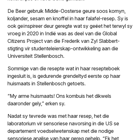
De Beer gebruik Midde-Oosterse geure soos komyn,
koljander, sesam en knoffel in haar falafel-resep. Sy is
ook geïnspireer deur geregte wat sy geëet het terwyl sy
vroeg in 2020 in Indië was as deel van die Global
Citizens Project van die Frederik van Zyl Slabbert-
stigting vir studenteleierskap-ontwikkeling aan die
Universiteit Stellenbosch.
Sommige van die resepte wat in haar resepteboek
ingesluit is, is gedurende grendeltyd eerste op haar
huismaats in Stellenbosch getoets.
“My arme huismaats! Ons kombuis het dikwels
daaronder gely,” erken sy.
Nadat sy tevrede was met haar resep, het die
laboratorium vir sensoriese navorsing in die US se
departement voedselwetenskap met die nodige
sensoriese analise van haar gereg gehelp. “Ek het