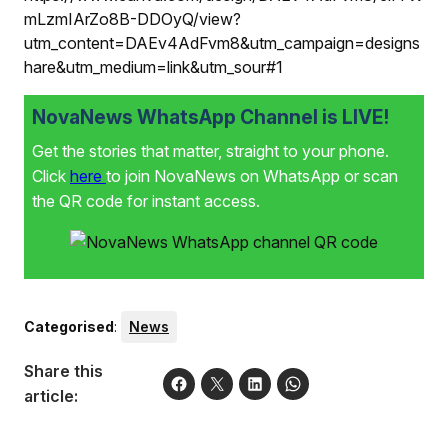
mLzmIArZo8B-DDOyQ/view?
utm_content=DAEv4AdFvm8&utm_campaign=designs
hare&utm_medium=link&utm_sour#1
NovaNews WhatsApp Channel is LIVE!
Get the stories that matter, straight to your phone.
Click
here
to join NovaNews on WhatsApp or scan
the QR code for instant access.
Categorised
:
News
Share this
article: