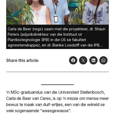
Carla de Beer (regs) saam met die projekleier, dr. Shaun
Peters (adjunkdirekteur van die Instituut vir
Plantbiotegnologie (IPB) in die US se fakulteit
agriwetenskappe), en dr. Bianke Loedolff van die IPB.
Hulle staan by die duif-ertjie-plante. Foto: Engela
Duvenage
Share this article:
’n MSc-graduandus van die Universiteit Stellenbosch,
Carla de Beer van Ceres, is op ’n missie om mense meer
bewus te maak van duif-ertjies, een van die wêreld se
vele sogenaamde “weesgewasse”.