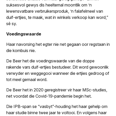
suksesvol gewys dis heeltemal moontlik om ’n
lewensvatbare verbruikersproduk, ’n falafelmeel van
duif-ertjies, te maak, wat in winkels verkoop kan word,”
sê sy.
Voedingswaarde
Haar navorsing het egter nie net gegaan oor regstaan in
die kombuis nie.
De Beer het die voedingswaarde van die doppe
rakende vars duif-ertjies bestudeer. Dit word gewoonlik
verwyder en weggegooi wanneer die ertjies gedroog of
tot meel gemaal word.
De Beer het in 2020 geregistreer vir haar MSc-studies,
net voordat die Covid-19-pandemie begin het.
Die IPB-span se “vasbyt”-houding het haar gehelp om
haar studie binne twee jaar te voltooi. En volgens haar