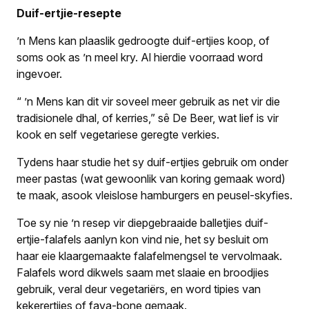
Duif-ertjie-resepte
’n Mens kan plaaslik gedroogte duif-ertjies koop, of
soms ook as ’n meel kry. Al hierdie voorraad word
ingevoer.
“ ’n Mens kan dit vir soveel meer gebruik as net vir die
tradisionele dhal, of kerries,” sê De Beer, wat lief is vir
kook en self vegetariese geregte verkies.
Tydens haar studie het sy duif-ertjies gebruik om onder
meer pastas (wat gewoonlik van koring gemaak word)
te maak, asook vleislose hamburgers en peusel-skyfies.
Toe sy nie ’n resep vir diepgebraaide balletjies duif-
ertjie-falafels aanlyn kon vind nie, het sy besluit om
haar eie klaargemaakte falafelmengsel te vervolmaak.
Falafels word dikwels saam met slaaie en broodjies
gebruik, veral deur vegetariërs, en word tipies van
kekerertjies of fava-bone gemaak.