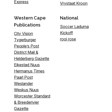
Express
Vrystaat Kroon
Western Cape
National
Publications
Soccer Laduma
Kickoff
City Vision
rooi rose
Tygerburger
People’s Post
District Mail &
Helderberg Gazette
Eikestad Nuus
Hermanus Times
Paarl Post
Weslander
Weskus Nuus
Worcester Standard
& Breederivier
Gazette