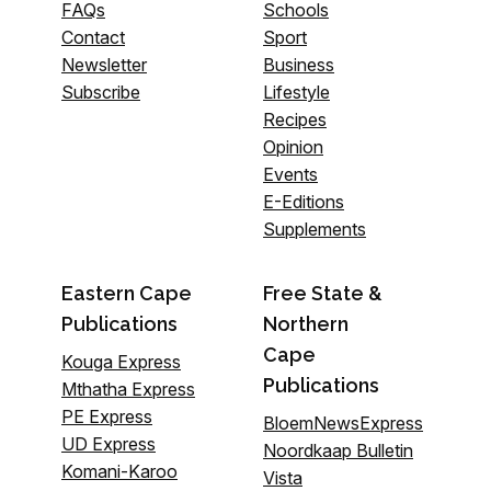
FAQs
Schools
Contact
Sport
Newsletter
Business
Subscribe
Lifestyle
Recipes
Opinion
Events
E-Editions
Supplements
Eastern Cape
Free State &
Publications
Northern
Cape
Kouga Express
Publications
Mthatha Express
PE Express
BloemNewsExpress
UD Express
Noordkaap Bulletin
Komani-Karoo
Vista