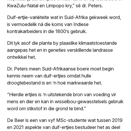
KwaZulu-Natal en Limpopo kry,” sê dr. Peters.
Duif-ertjie-variëteite wat in Suid-Afrika gekweek word,
is vermoedelik ná die koms van Indiese
kontrakarbeiders in die 1800’s gebruik.
Dit lyk asof die plante by plaaslike klimaatstoestande
aangepas het en in geneties verskillende landrasse
ontwikkel het.
Dr. Peters meen Suid-Afrikaanse boere moet begin
kennis neem van duif-ertjies omdat hulle
droogtebestand is en ’n hoë markwaarde het.
“Hierdie ertjies is ’n uitstekende bron van voeding vir
mens en dier en kan in wisselbou-gewasstelsels gebruik
word om stikstof in die grond te bind.”
De Beer is een van vyf MSc-studente wat tussen 2019
en 2021 aspekte van duif-ertjies bestudeer het as deel