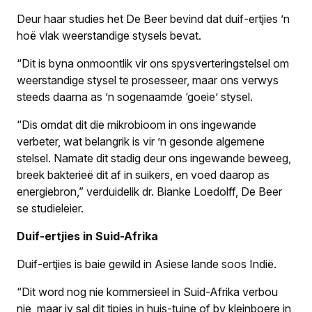
Deur haar studies het De Beer bevind dat duif-ertjies ’n
hoë vlak weerstandige stysels bevat.
“Dit is byna onmoontlik vir ons spysverteringstelsel om
weerstandige stysel te prosesseer, maar ons verwys
steeds daarna as ’n sogenaamde ‘goeie’ stysel.
“Dis omdat dit die mikrobioom in ons ingewande
verbeter, wat belangrik is vir ’n gesonde algemene
stelsel. Namate dit stadig deur ons ingewande beweeg,
breek bakterieë dit af in suikers, en voed daarop as
energiebron,” verduidelik dr. Bianke Loedolff, De Beer
se studieleier.
Duif-ertjies in Suid-Afrika
Duif-ertjies is baie gewild in Asiese lande soos Indië.
“Dit word nog nie kommersieel in Suid-Afrika verbou
nie, maar jy sal dit tipies in huis-tuine of by kleinboere in