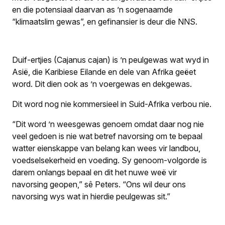
en die potensiaal daarvan as ’n sogenaamde
“klimaatslim gewas”, en gefinansier is deur die NNS.
Duif-ertjies (
Cajanus cajan
) is ’n peulgewas wat wyd in
Asië, die Karibiese Eilande en dele van Afrika geëet
word. Dit dien ook as ’n voergewas en dekgewas.
Dit word nog nie kommersieel in Suid-Afrika verbou nie.
“Dit word ’n weesgewas genoem omdat daar nog nie
veel gedoen is nie wat betref navorsing om te bepaal
watter eienskappe van belang kan wees vir landbou,
voedselsekerheid en voeding. Sy genoom-volgorde is
darem onlangs bepaal en dit het nuwe weë vir
navorsing geopen,” sê Peters. “Ons wil deur ons
navorsing wys wat in hierdie peulgewas sit.”