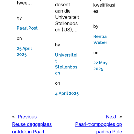
twee…
dosent
kwalifikasi
aan die
es.
Universiteit
by
Stellenbos
by
Paarl Post
ch (US),…
Rentia
on
Weber
by
25 April
on
2025
Universitei
t
22 May
Stellenbos
2025
ch
on
4 April 2025
«
Previous
Next
»
Reuse daggaplaas
Paarl-trompoppies op
ontdek in Paarl
pad na Pole