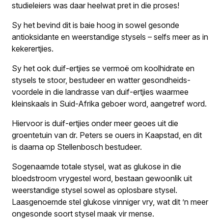
studieleiers was daar heelwat pret in die proses!
Sy het bevind dit is baie hoog in sowel gesonde
antioksidante en weerstandige stysels – selfs meer as in
kekerertjies.
Sy het ook duif-ertjies se vermoë om koolhidrate en
stysels te stoor, bestudeer en watter gesondheids­
voordele in die landrasse van duif-ertjies waarmee
kleinskaals in Suid-Afrika geboer word, aangetref word.
Hiervoor is duif-ertjies onder meer geoes uit die
groentetuin van dr. Peters se ouers in Kaapstad, en dit
is daarna op Stellenbosch bestudeer.
Sogenaamde totale stysel, wat as glukose in die
bloedstroom vrygestel word, bestaan gewoonlik uit
weerstandige stysel sowel as oplosbare stysel.
Laasgenoemde stel glukose vinniger vry, wat dit ’n meer
ongesonde soort stysel maak vir mense.