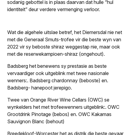
sodanig gebottel is in plaas daarvan dat hulle “hul
identiteit” deur verdere vermenging verloor.
Wat die algehele uitslae betref, het Diemersdal nie net
met die Generaal Smuts-trofee vir die beste wyn van
2022 vir sy beboste shiraz weggestap nie, maar ook
met die reserwekampioen-shiraz (ongehout).
Badsberg het benewens sy prestasie as beste
vervaardiger ook uitgeblink met twee nasionale
wenners:
.
Badsberg chardonnay (beboste) en
.
Badsberg- hanepoot jerepigo.
Twee van Orange River Wine Cellars (OWC) se
wynkelders het met trofeewenners uitgeblink:
.
OWC
Grootdrink Pinotage (bebos) en
.
OWC Kakamas
Sauvignon Blanc (behout)
Breedekloof-Worcester het as distrik die beste gevaar