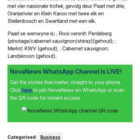
met vier nasionale trofeë, gevolg deur Paarl met drie,
Oranjerivier en Klein Karoo met twee elk en
Stellenbosch en Swartland met een elk.
Paarl se wenwyne is:
.
Rooi versnit: Perdeberg
(pinotage/cabernet sauvignon/shiraz)(gehout);
.
Merlot: KWV (gehout);
.
Cabernet sauvignon:
Landskroon (gehout).
NovaNews WhatsApp Channel is LIVE!
Get the stories that matter, straight to your phone.
Click
here
to join NovaNews on WhatsApp or scan
the QR code for instant access.
Categorised
:
Business