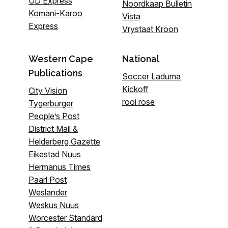
UD Express
Noordkaap Bulletin
Komani-Karoo
Vista
Express
Vrystaat Kroon
Western Cape
National
Publications
Soccer Laduma
Kickoff
City Vision
rooi rose
Tygerburger
People’s Post
District Mail &
Helderberg Gazette
Eikestad Nuus
Hermanus Times
Paarl Post
Weslander
Weskus Nuus
Worcester Standard