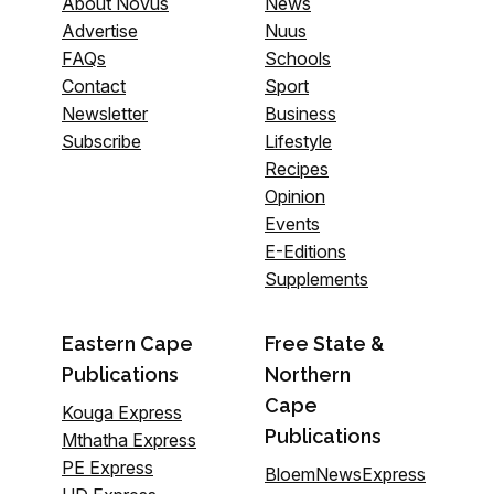
About Novus
News
Advertise
Nuus
FAQs
Schools
Contact
Sport
Newsletter
Business
Subscribe
Lifestyle
Recipes
Opinion
Events
E-Editions
Supplements
Eastern Cape
Free State &
Publications
Northern
Cape
Kouga Express
Publications
Mthatha Express
PE Express
BloemNewsExpress