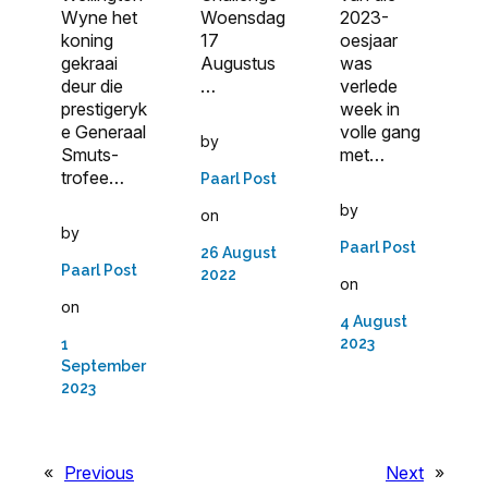
Woensdag
2023-
Wyne het
17
oesjaar
koning
Augustus
was
gekraai
…
verlede
deur die
week in
prestigeryk
volle gang
e Generaal
by
met…
Smuts-
trofee…
Paarl Post
by
on
by
Paarl Post
26 August
Paarl Post
2022
on
on
4 August
2023
1
September
2023
«
Previous
Next
»