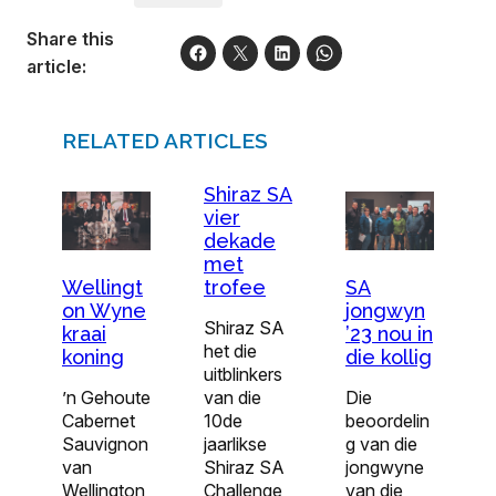
Share this
article:
RELATED ARTICLES
Shiraz SA
vier
dekade
met
trofee
SA
Wellingt
jongwyn
on Wyne
Shiraz SA
’23 nou in
kraai
het die
die kollig
koning
uitblinkers
van die
Die
’n Gehoute
10de
beoordelin
Cabernet
jaarlikse
g van die
Sauvignon
Shiraz SA
jongwyne
van
Challenge
van die
Wellington