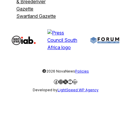
& Breederivier
Gazette
Swartland Gazette
©
2026 NovaNews
Policies
Facebook
Instagram
X
YouTube
LinkedIn
Developed by
LightSpeed WP Agency