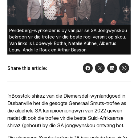
Perdeberg-wynkelder is by vanjaar se SA Jongwynskou
bekroon vir die trofee vir die beste rooi versnit op skou.
Van links is Lodewyk Botha, Natalie Kühne, Albertus
Louw, Andri le Roux en Arthur Basson.
Share this article:
’nBosstok-shiraz van die Diemersdal-wynlandgoed in
Durbanville het die gesogte Generaal Smuts-trofee as
die algehele SA kampioenjong­wyn van 2022 gewen
nadat dit ook die trofee vir die beste Suid-Afrikaanse
shiraz (gehout) by die SA jongwynskou ontvang het.
Die algemene Smuts-trofee is 18 jaar gelede laas vir ’n