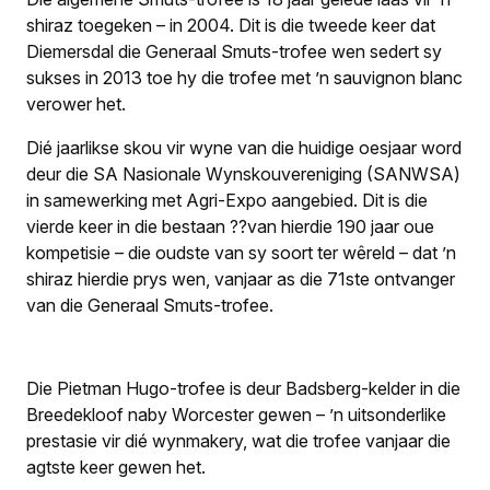
shiraz toegeken – in 2004. Dit is die tweede keer dat
Diemersdal die Generaal Smuts-trofee wen sedert sy
sukses in 2013 toe hy die trofee met ’n sauvignon blanc
verower het.
Dié jaarlikse skou vir wyne van die huidige oesjaar word
deur die SA Nasionale Wynskouvereniging (SANWSA)
in samewerking met Agri-Expo aangebied. Dit is die
vierde keer in die bestaan ??van hierdie 190 jaar oue
kompetisie – die oudste van sy soort ter wêreld – dat ’n
shiraz hierdie prys wen, vanjaar as die 71ste ontvanger
van die Generaal Smuts-trofee.
Die Pietman Hugo-trofee is deur Badsberg-kelder in die
Breedekloof naby Worcester gewen – ’n uitsonderlike
prestasie vir dié wynmakery, wat die trofee vanjaar die
agtste keer gewen het.