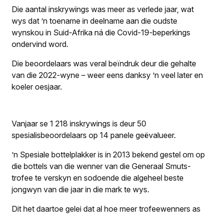
Die aantal inskrywings was meer as verlede jaar, wat
wys dat ’n toename in deelname aan die oudste
wynskou in Suid-Afrika ná die Covid-19-beperkings
ondervind word.
Die beoordelaars was veral beïndruk deur die gehalte
van die 2022-wyne – weer eens danksy ’n veel later en
koeler oesjaar.
Vanjaar se 1 218 inskrywings is deur 50
spesialisbeoordelaars op 14 panele geëvalueer.
’n Spesiale bottelplakker is in 2013 bekend gestel om op
die bottels van die wenner van die Generaal Smuts-
trofee te verskyn en sodoende die algeheel beste
jongwyn van die jaar in die mark te wys.
Dit het daartoe gelei dat al hoe meer trofeewenners as