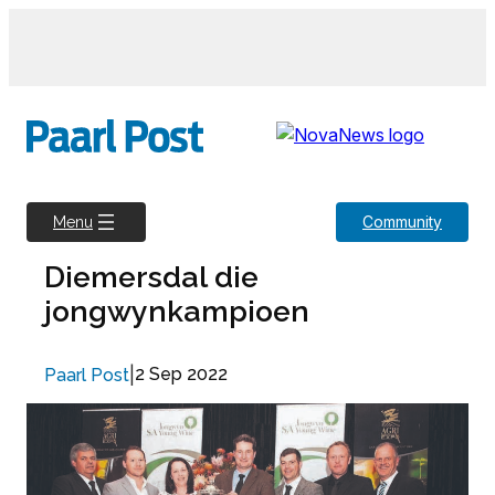
Skip
to
content
Community
Menu
Diemersdal die
jongwynkampioen
|
2 Sep 2022
Paarl Post