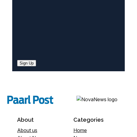
d
)
Sign Up
About
Categories
About us
Home