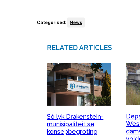
Categorised
:
News
RELATED ARTICLES
Dep
Só lyk Drakenstein-
Wes
munisipaliteit se
damv
konsepbegroting
vold