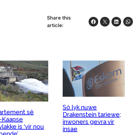
Share this
article:
Só lyk nuwe
artement sê
Drakenstein tariewe;
-Kaapse
inwoners gevra vir
lakke is ‘vir nou
insae
oende’