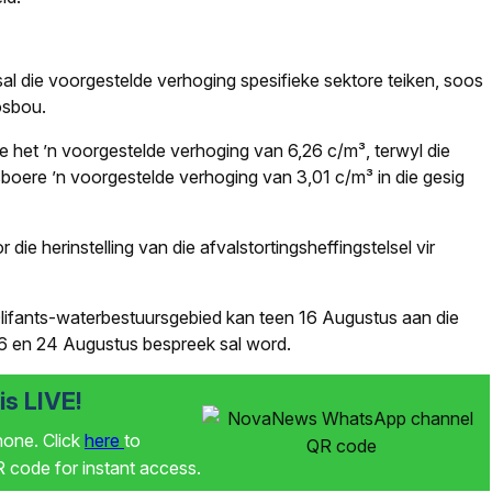
l die voorgestelde verhoging spesifieke sektore teiken, soos
osbou.
het ’n voorgestelde verhoging van 6,26 c/m³, terwyl die
boere ’n voorgestelde verhoging van 3,01 c/m³ in die gesig
die herinstelling van die afvalstortingsheffingstelsel vir
lifants-waterbestuursgebied kan teen 16 Augustus aan die
6 en 24 Augustus bespreek sal word.
s LIVE!
phone. Click
here
to
code for instant access.