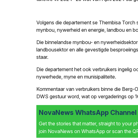
Volgens die departement se Thembisa Torch sa
mynbou, nywerheid en energie, landbou en b
Die binnelandse mynbou- en nywerheidsektore 
landbousektor en alle gevestigde besproeiings
staar.
Die departement het ook verbruikers ingelig oor 
nywerhede, myne en munisipaliteite.
Kommentaar van verbruikers binne die Berg-O
DWS gestuur word, wat op vergaderings op 1
NovaNews WhatsApp Channel i
Get the stories that matter, straight to your 
join NovaNews on WhatsApp or scan the QR 