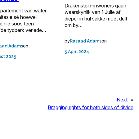
Drakenstein-inwoners gaan
epartement van water
waarskynlik van 1 Julie af
itasie sê hoewel
dieper in hul sakke moet delf
 nie soos teen
om by…
fde tydperk verlede…
by
on
Rasaad Adams
on
aad Adams
5 April 2024
st 2025
Next
»
Bragging rights for both sides of divide