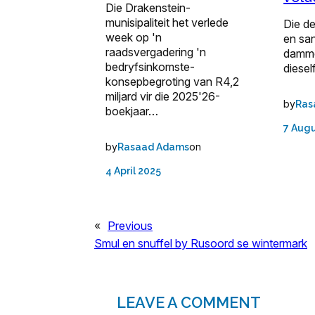
Die Drakenstein-
munisipaliteit het verlede
Die d
week op 'n
en san
raadsvergadering 'n
damme
bedryfsinkomste-
diesel
konsepbegroting van R4,2
miljard vir die 2025'26-
by
Ras
boekjaar…
7 Augu
by
on
Rasaad Adams
4 April 2025
«
Previous
Smul en snuffel by Rusoord se wintermark
LEAVE A COMMENT