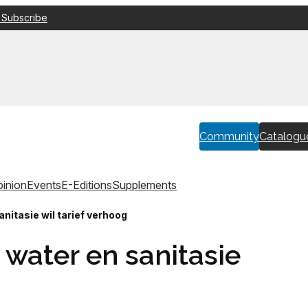
 Subscribe
Community
Catalogu
inion
Events
E-Editions
Supplements
nitasie wil tarief verhoog
water en sanitasie