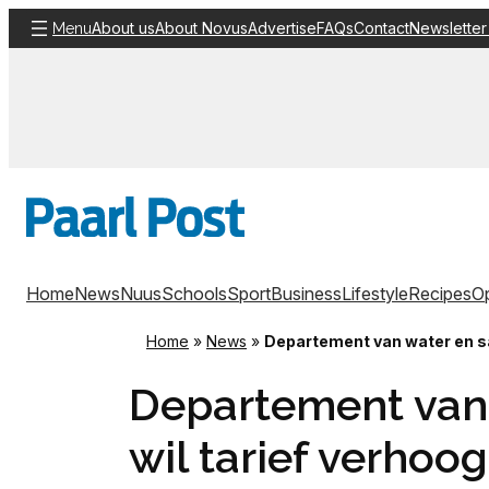
Skip
About us
About Novus
Advertise
FAQs
Contact
Newsletter
Menu
to
content
Home
News
Nuus
Schools
Sport
Business
Lifestyle
Recipes
Op
Home
»
News
»
Departement van water en sa
Departement van 
wil tarief verhoog