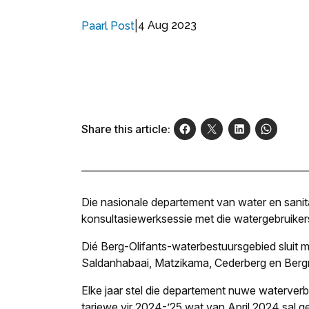
|
4 Aug 2023
Paarl Post
Share this article:
Die nasionale departement van water en sanit
konsultasiewerksessie met die watergebruiker
Dié Berg-Olifants-waterbestuursgebied sluit m
Saldanhabaai, Matzikama, Cederberg en Bergri
Elke jaar stel die departement nuwe waterverb
tariewe vir 2024-’25 wat van April 2024 sal ge