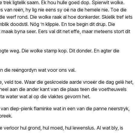
trek ligtelik saam. Ek hou hulle goed dop. Spierwit wolke.
 van reën, hy lig nie eens sy oë na die hemele nie. Toe die
e werf rond. Die wolke raak al hoe donkerder. Skielik tref iets
lik doodstil. Nóg ’n klippie. En toe begin dit drup. Die
t maak byna seer. Eers val dit net effe, maar meteens stort dit
droogte weg. Die wolke stamp kop. Dit donder. En agter die
n die reëngordyn wat voor ons val.
oe, veld toe. Waar die geskroeide aarde vroeër die dag gelê het,
tot heel aan die ander kant van die plaas teen die voetheuwels
lta water wat al op die vlaktes gevorm het.
 van diep-pienk flaminke wat in een van die panne neerstryk,
breek.
verloor hul grond, hul moed, hul lewenslus. Al wat bly, is