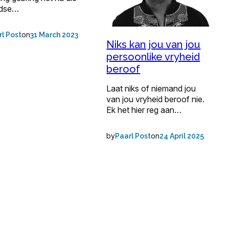
ndse…
on
rl Post
31 March 2023
Niks kan jou van jou
persoonlike vryheid
beroof
Laat niks of niemand jou
van jou vryheid beroof nie.
Ek het hier reg aan…
by
on
Paarl Post
24 April 2025