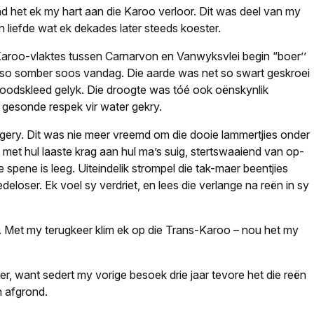
nd het ek my hart aan die Karoo verloor. Dit was deel van my
n liefde wat ek dekades later steeds koester.
aroo-vlaktes tussen Carnarvon en Vanwyksvlei begin “boer’’
net so somber soos vandag. Die aarde was net so swart geskroei
doodskleed gelyk. Die droogte was tóé ook oënskynlik
’n gesonde respek vir water gekry.
 gery. Dit was nie meer vreemd om die dooie lammertjies onder
t met hul laaste krag aan hul ma’s suig, stertswaaiend van op­
 spene is leeg. Uiteindelik strompel die tak-maer beentjies
loser. Ek voel sy verdriet, en lees die verlange na reën in sy
and. Met my terugkeer klim ek op die Trans-Karoo – nou het my
 want sedert my vorige besoek drie jaar tevore het die reën
n afgrond.