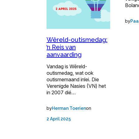
Bola
by
Paa
Wêreld-outismedag:
ŉ Reis van
aanvaarding
Vandag is Wêreld-
outismedag, wat ook
outismemaand inlei. Die
Verenigde Nasies (VN) het
in 2007 dié…
by
on
Herman Toerien
2 April 2025