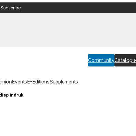
 Subscribe
Community
Catalogu
inion
Events
E-Editions
Supplements
diep indruk