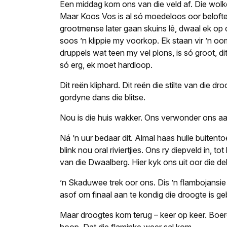
Een middag kom ons van die veld af. Die wolke 
Maar Koos Vos is al só moedeloos oor beloftes
grootmense later gaan skuins lê, dwaal ek op di
soos ’n klippie my voorkop. Ek staan vir ’n oomb
druppels wat teen my vel plons, is só groot, di
só erg, ek moet hardloop.
Dit reën kliphard. Dit reën die stilte van die 
gordyne dans die blitse.
Nou is die huis wakker. Ons verwonder ons aa
Ná ’n uur bedaar dit. Almal haas hulle buitent
blink nou oral riviertjies. Ons ry diepveld in, 
van die Dwaalberg. Hier kyk ons uit oor die de
’n Skaduwee trek oor ons. Dis ’n flambojansie
asof om finaal aan te kondig die droogte is ge
Maar droogtes kom terug – keer op keer. Boere 