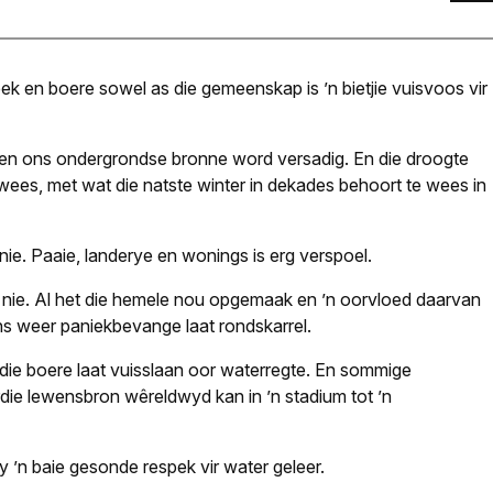
ek en boere sowel as die gemeenskap is ’n bietjie vuisvoos vir
 en ons ondergrondse bronne word versadig. En die droogte
e wees, met wat die natste winter in dekades behoort te wees in
ie. Paaie, landerye en wonings is erg verspoel.
a nie. Al het die hemele nou opgemaak en ’n oorvloed daarvan
ons weer paniekbevange laat rondskarrel.
die boere laat vuisslaan oor waterregte. En sommige
die lewensbron wêreldwyd kan in ’n stadium tot ’n
y ’n baie gesonde respek vir water geleer.