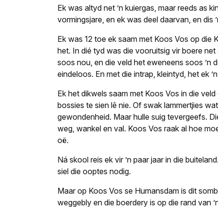
Ek was altyd net ’n kuiergas, maar reeds as ki
vormingsjare, en ek was deel daarvan, en dis ’
Ek was 12 toe ek saam met Koos Vos op die K
het. In dié tyd was die vooruitsig vir boere 
soos nou, en die veld het eweneens soos ’n 
eindeloos. En met die intrap, kleintyd, het ek 
Ek het dikwels saam met Koos Vos in die veld
bossies te sien lê nie. Of swak lammertjies wa
gewondenheid. Maar hulle suig te­vergeefs. Die
weg, wankel en val. Koos Vos raak al hoe moede
oë.
Ná skool reis ek vir ’n paar jaar in die buitel
siel die ooptes nodig.
Maar op Koos Vos se Humansdam is dit somber,
weggebly en die boerdery is op die rand van ’