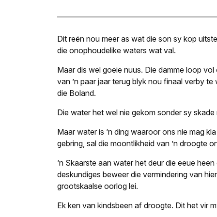
Dit reën nou meer as wat die son sy kop uitste
die onophoudelike waters wat val.
Maar dis wel goeie nuus. Die damme loop vol
van ’n paar jaar terug blyk nou finaal verby t
die Boland.
Die water het wel nie gekom sonder sy skade n
Maar water is ’n ding waaroor ons nie mag kl
gebring, sal die moontlikheid van ’n droogte 
’n Skaarste aan water het deur die eeue heen 
deskundiges beweer die vermindering van hier
grootskaalse oorlog lei.
Ek ken van kindsbeen af droogte. Dit het vir m