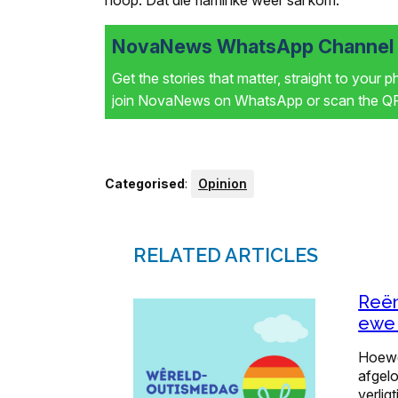
hoop. Dat die flaminke weer sal kom.
NovaNews WhatsApp Channel i
Get the stories that matter, straight to your 
join NovaNews on WhatsApp or scan the QR 
Categorised
:
Opinion
RELATED ARTICLES
Reën
ewe 
Hoewel
afgel
verlig