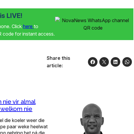
s LIVE!
phone. Click
here
to
code for instant access.
Share this
article:
 nie vir almal
welkom nie
 die koeler weer die
ope paar weke heelwat
ting gebring het ná die