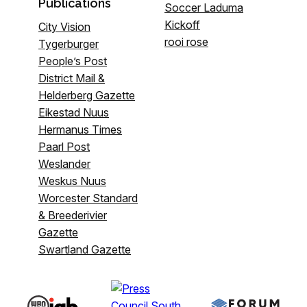
Publications
Soccer Laduma
Kickoff
City Vision
rooi rose
Tygerburger
People’s Post
District Mail &
Helderberg Gazette
Eikestad Nuus
Hermanus Times
Paarl Post
Weslander
Weskus Nuus
Worcester Standard
& Breederivier
Gazette
Swartland Gazette