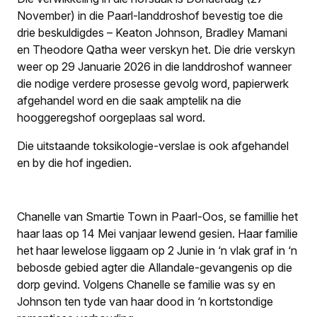
November) in die Paarl-landdroshof bevestig toe die
drie beskuldigdes – Keaton Johnson, Bradley Mamani
en Theodore Qatha weer verskyn het. Die drie verskyn
weer op 29 Januarie 2026 in die landdroshof wanneer
die nodige verdere prosesse gevolg word, papierwerk
afgehandel word en die saak amptelik na die
hooggeregshof oorgeplaas sal word.
Die uitstaande toksikologie-verslae is ook afgehandel
en by die hof ingedien.
Chanelle van Smartie Town in Paarl-Oos, se famillie het
haar laas op 14 Mei vanjaar lewend gesien. Haar familie
het haar lewelose liggaam op 2 Junie in ‘n vlak graf in ‘n
bebosde gebied agter die Allandale-gevangenis op die
dorp gevind. Volgens Chanelle se familie was sy en
Johnson ten tyde van haar dood in ‘n kortstondige