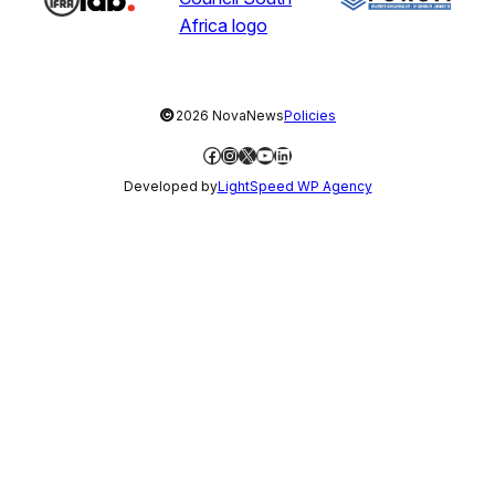
©
2026 NovaNews
Policies
Facebook
Instagram
X
YouTube
LinkedIn
Developed by
LightSpeed WP Agency