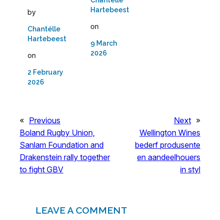
Chantélle
Hartebeest
by
on
Chantélle
Hartebeest
9 March
2026
on
2 February
2026
«
Previous
Next
»
Boland Rugby Union,
Wellington Wines
Sanlam Foundation and
bederf produsente
Drakenstein rally together
en aandeelhouers
to fight GBV
in styl
LEAVE A COMMENT