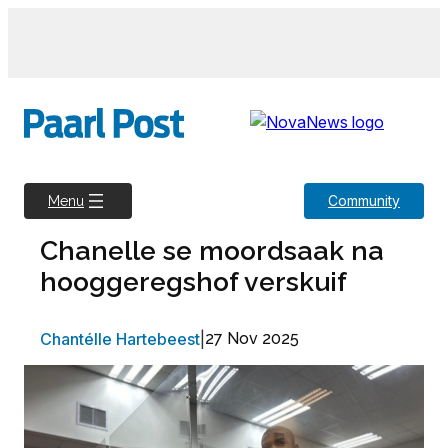
Skip
to
content
Community
Menu
Chanelle se moordsaak na
hooggeregshof verskuif
Chantélle Hartebeest
|
27 Nov 2025