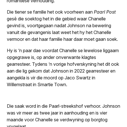
romantiese verhouding.
Die tiener se familie het ook voorheen aan
Paarl Post
gesê die soektog het in die gebied waar Chanelle
gevind is, voortgegaan nadat Johnson na bewering
vanuit die gevangenis laat weet het hy het Chanelle
vermoor en dat haar familie haar daar moet gaan soek.
Hy is ‘n paar dae voordat Chanelle se lewelose liggaam
opgegrawe is, op ander onverwante klagtes
gearresteer. Tydens ‘n vorige hofverskyning het dit ook
aan die lig gekom dat Johnson in 2022 gearresteer en
aangekla is vir die moord op Jaco Swartz in
Willemstraat in Smartie Town.
Die saak word in die Paarl-streekshof verhoor. Johnson
was vir meer as twee jaar in aanhouding en is vier
maande voor Chanelle se verdwyning op borgtog
vrygelaat.