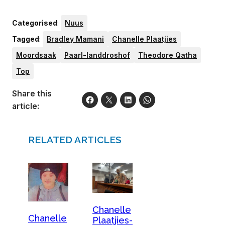
Categorised
:
Nuus
Tagged
:
Bradley Mamani
Chanelle Plaatjies
Moordsaak
Paarl-landdroshof
Theodore Qatha
Top
Share this
article:
RELATED ARTICLES
Chanelle
Chanelle
Plaatjies-