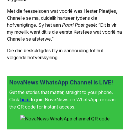
Met die feesseisoen wat voorlê was Hester Plaatjies,
Chanelle se ma, duidelik hartseer tydens die
hofverrigtinge. Sy het aan
Paarl Post
gesê: “Dit is vir
my moeilik want dit is die eerste Kersfees wat voorlê na
Chanelle se afsterwe.”
Die drie beskuldigdes bly in aanhouding tot hul
volgende hofverskyning.
NovaNews WhatsApp Channel is LIVE!
Get the stories that matter, straight to your phone.
Click
here
to join NovaNews on WhatsApp or scan
the QR code for instant access.