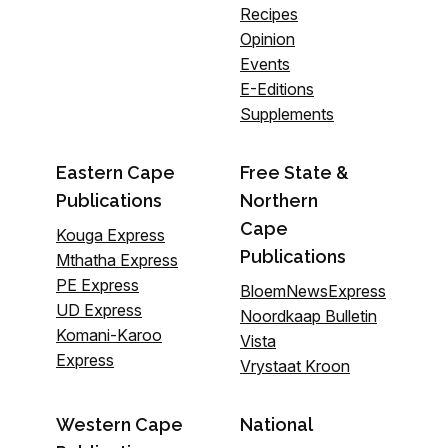
Recipes
Opinion
Events
E-Editions
Supplements
Eastern Cape
Free State &
Publications
Northern
Cape
Kouga Express
Publications
Mthatha Express
PE Express
BloemNewsExpress
UD Express
Noordkaap Bulletin
Komani-Karoo
Vista
Express
Vrystaat Kroon
Western Cape
National