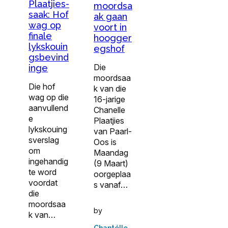
Plaatjies-
moordsa
saak: Hof
ak gaan
wag op
voort in
finale
hoogger
lykskouin
egshof
gsbevind
Die
inge
moordsaa
Die hof
k van die
wag op die
16-jarige
aanvullend
Chanelle
e
Plaatjies
lykskouing
van Paarl-
sverslag
Oos is
om
Maandag
ingehandig
(9 Maart)
te word
oorgeplaa
voordat
s vanaf…
die
moordsaa
by
k van…