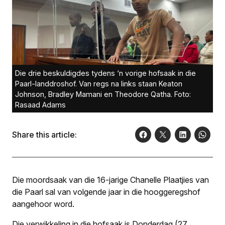
Die drie beskuldigdes tydens ‘n vorige hofsaak in die
Paarl-landdroshof. Van regs na links staan Keaton
Johnson, Bradley Mamani en Theodore Qatha. Foto:
Rasaad Adams
Share this article:
Die moordsaak van die 16-jarige Chanelle Plaatjies van
die Paarl sal van volgende jaar in die hooggeregshof
aangehoor word.
Die verwikkeling in die hofsaak is Donderdag (27