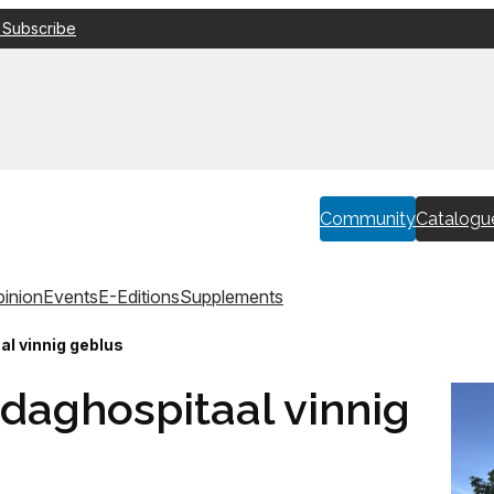
 Subscribe
Community
Catalogu
inion
Events
E-Editions
Supplements
al vinnig geblus
 daghospitaal vinnig