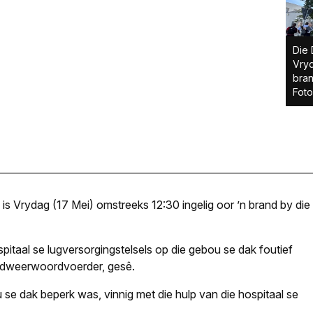
Die 
Vryd
bran
Fot
 is Vrydag (17 Mei) omstreeks 12:30 ingelig oor ’n brand by die
pitaal se lugversorgingstelsels op die gebou se dak foutief
andweerwoordvoerder, gesê.
 se dak beperk was, vinnig met die hulp van die hospitaal se