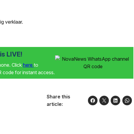
ig verklaar.
s LIVE!
phone. Click
here
to
code for instant access.
Share this
article: