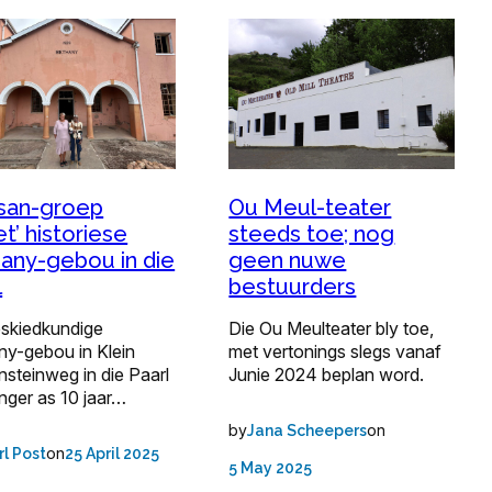
san-groep
Ou Meul-teater
t’ historiese
steeds toe; nog
any-gebou in die
geen nuwe
l
bestuurders
eskiedkundige
Die Ou Meulteater bly toe,
ny-gebou in Klein
met vertonings slegs vanaf
steinweg in die Paarl
Junie 2024 beplan word.
langer as 10 jaar…
by
on
Jana Scheepers
on
rl Post
25 April 2025
5 May 2025