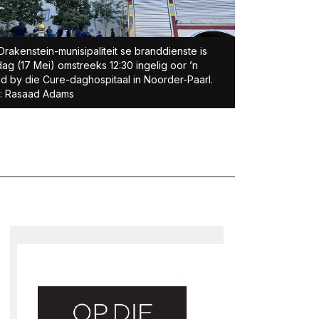
Drakenstein-munisipaliteit se branddienste is
ag (17 Mei) omstreeks 12:30 ingelig oor ’n
d by die Cure-daghospitaal in Noorder-Paarl.
o: Rasaad Adams