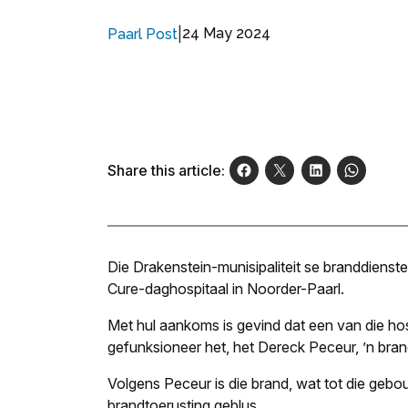
|
24 May 2024
Paarl Post
Share this article:
Die Drakenstein-munisipaliteit se branddienste
Cure-daghospitaal in Noorder-Paarl.
Met hul aankoms is gevind dat een van die hos
gefunksioneer het, het Dereck Peceur, ’n br
Volgens Peceur is die brand, wat tot die gebou
brandtoerusting geblus.