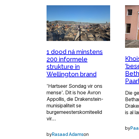
1 dood ná minstens
Khoi
200 informele
‘bese
strukture in
Beth
Wellington brand
Paar
'Hartseer Sondag vir ons
mense'. Dit is hoe Avron
Die g
Appollis, die Drakenstein-
Betha
munisipaliteit se
Draken
burgemeesterskomiteelid
is al 
vir…
by
Paa
by
on
Rasaad Adams