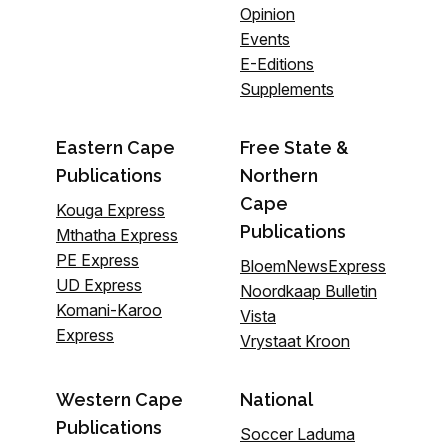
Opinion
Events
E-Editions
Supplements
Eastern Cape
Free State &
Publications
Northern
Cape
Kouga Express
Publications
Mthatha Express
PE Express
BloemNewsExpress
UD Express
Noordkaap Bulletin
Komani-Karoo
Vista
Express
Vrystaat Kroon
Western Cape
National
Publications
Soccer Laduma