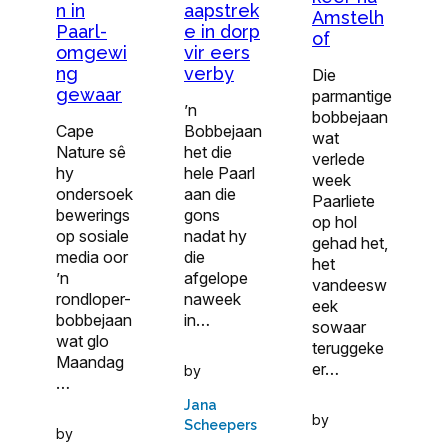
n in
aapstrek
Amstelh
Paarl-
e in dorp
of
omgewi
vir eers
ng
verby
Die
gewaar
parmantige
’n
bobbejaan
Cape
Bobbejaan
wat
Nature sê
het die
verlede
hy
hele Paarl
week
ondersoek
aan die
Paarliete
bewerings
gons
op hol
op sosiale
nadat hy
gehad het,
media oor
die
het
’n
afgelope
vandeesw
rondloper-
naweek
eek
bobbejaan
in…
sowaar
wat glo
teruggeke
Maandag
er…
by
…
Jana
by
Scheepers
by