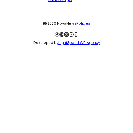
©
2026 NovaNews
Policies
Facebook
Instagram
X
YouTube
LinkedIn
Developed by
LightSpeed WP Agency