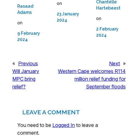
Chantélle
on
Rasaad
Hartebeest
Adams
23 January
on
2024
on
2 February
9 February
2024
2024
«
Previous
Next
»
Will January
Western Cape welcomes R114
MPC bring
million relief funding for
relief?
September floods
LEAVE A COMMENT
You need to be
Logged In
to leave a
comment.