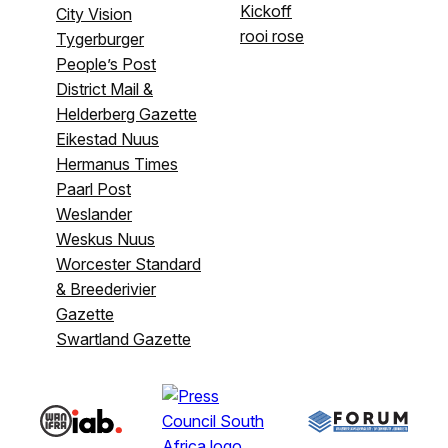
Kickoff
City Vision
rooi rose
Tygerburger
People’s Post
District Mail &
Helderberg Gazette
Eikestad Nuus
Hermanus Times
Paarl Post
Weslander
Weskus Nuus
Worcester Standard
& Breederivier
Gazette
Swartland Gazette