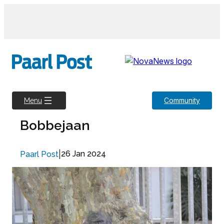
Skip
to
content
Community
Menu
Bobbejaan
|
26 Jan 2024
Paarl Post