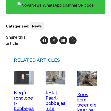
Categorised
:
News
Share this
article:
RELATED ARTICLES
Nóg ’n
KYK |
Kees
rondlope
Paarl-
kom
r-
bobbejaa
weer die
bobbejaa
n se
keer na