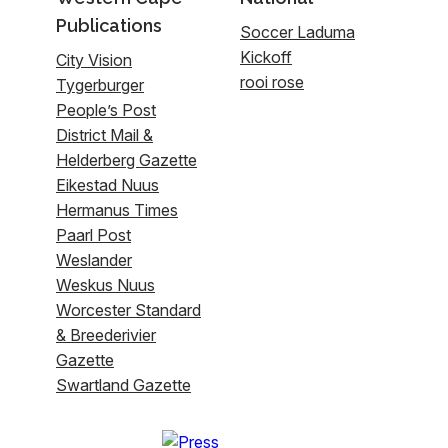
Publications
Soccer Laduma
Kickoff
City Vision
rooi rose
Tygerburger
People’s Post
District Mail &
Helderberg Gazette
Eikestad Nuus
Hermanus Times
Paarl Post
Weslander
Weskus Nuus
Worcester Standard
& Breederivier
Gazette
Swartland Gazette