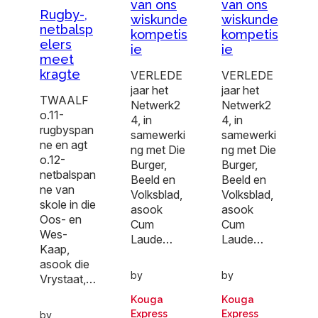
van ons
van ons
Rugby-,
wiskunde
wiskunde
netbalsp
kompetis
kompetis
elers
ie
ie
meet
kragte
VERLEDE
VERLEDE
jaar het
jaar het
TWAALF
Netwerk2
Netwerk2
o.11-
4, in
4, in
rugbyspan
samewerki
samewerki
ne en agt
ng met Die
ng met Die
o.12-
Burger,
Burger,
netbalspan
Beeld en
Beeld en
ne van
Volksblad,
Volksblad,
skole in die
asook
asook
Oos- en
Cum
Cum
Wes-
Laude…
Laude…
Kaap,
asook die
by
by
Vrystaat,…
Kouga
Kouga
Express
Express
by