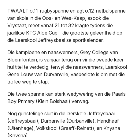
TWAALF o.11-rugbyspanne en agt o.12-netbalspanne
van skole in die Oos- en Wes-Kaap, asook die
Vrystaat, meet vanaf 21 tot 32 kragte tydens die
jaarlikse KFC Aloe Cup – die grootste geleentheid op
die Laerskool Jeffreysbaai se sportkalender.
Die kampioene en naaswenners, Grey College van
Bloemfontein, is vanjaar terug om vir die tweede keer
hul titel te verdedig, terwyl die naaswenners, Laerskool
Gene Louw van Durvanville, vasbeslote is om met die
trofee weg te stap.
Die twee spanne kan sterk wedywering van die Paarls
Boy Primary (Klein Boishaai) verwag.
Nog gunstelinge sluit in die laerskole Jeffreysbaai
(Jeffreysbaai), Durbanville (Durbanville), Handhaaf
(Uitenhage), Volkskool (Graaff-Reinett), en Knysna
(Knysna).