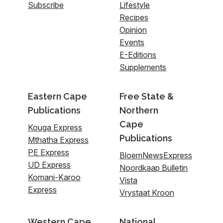
Subscribe
Lifestyle
Recipes
Opinion
Events
E-Editions
Supplements
Eastern Cape
Free State &
Publications
Northern
Cape
Kouga Express
Publications
Mthatha Express
PE Express
BloemNewsExpress
UD Express
Noordkaap Bulletin
Komani-Karoo
Vista
Express
Vrystaat Kroon
Western Cape
National