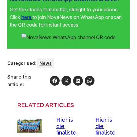
Get the stories that matter, straight to your phone.
Click
here
to join NovaNews on WhatsApp or scan
the QR code for instant access.
Categorised
:
News
Share this
article:
RELATED ARTICLES
Hier is
Hier is
die
die
finaliste
finaliste