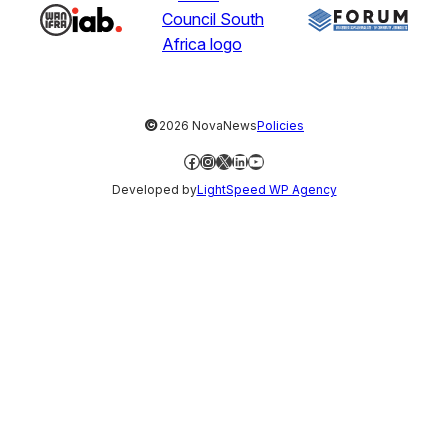
©
2026 NovaNews
Policies
Facebook
Instagram
X
LinkedIn
YouTube
Developed by
LightSpeed WP Agency