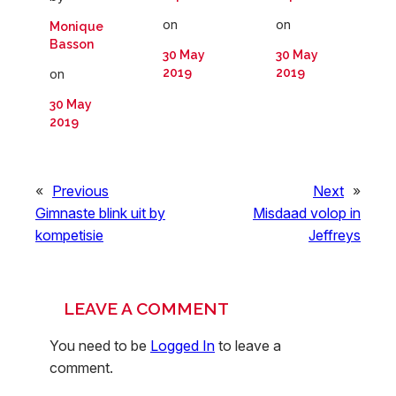
on
on
Monique
Basson
30 May
30 May
2019
2019
on
30 May
2019
«
Previous
Next
»
Gimnaste blink uit by
Misdaad volop in
kompetisie
Jeffreys
LEAVE A COMMENT
You need to be
Logged In
to leave a
comment.