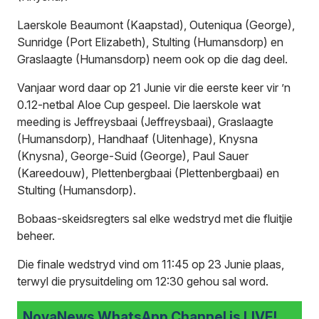
Laerskole Beaumont (Kaapstad), Outeniqua (George),
Sunridge (Port Elizabeth), Stulting (Humansdorp) en
Graslaagte (Humansdorp) neem ook op die dag deel.
Vanjaar word daar op 21 Junie vir die eerste keer vir ’n
0.12-netbal Aloe Cup gespeel. Die laerskole wat
meeding is Jeffreysbaai (Jeffreysbaai), Graslaagte
(Humansdorp), Handhaaf (Uitenhage), Knysna
(Knysna), George-Suid (George), Paul Sauer
(Kareedouw), Plettenbergbaai (Plettenbergbaai) en
Stulting (Humansdorp).
Bobaas-skeidsregters sal elke wedstryd met die fluitjie
beheer.
Die finale wedstryd vind om 11:45 op 23 Junie plaas,
terwyl die prysuitdeling om 12:30 gehou sal word.
NovaNews WhatsApp Channel is LIVE!