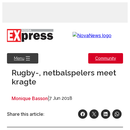
Skip
to
content
Community
Menu
Rugby-, netbalspelers meet
kragte
Monique Basson
|
7 Jun 2018
Share this article: