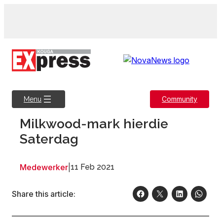
Skip
to
content
Community
Menu
Milkwood-mark hierdie
Saterdag
Medewerker
|
11 Feb 2021
Share this article: