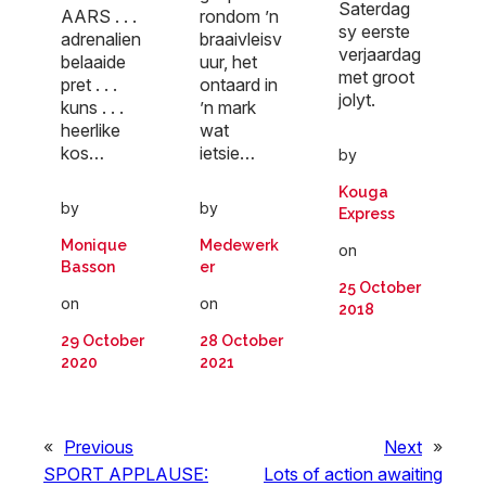
Saterdag
AARS . . .
rondom ’n
sy eerste
adrenalien
braaivleisv
verjaardag
belaaide
uur, het
met groot
pret . . .
ontaard in
jolyt.
kuns . . .
’n mark
heerlike
wat
kos…
ietsie…
by
Kouga
by
by
Express
Monique
Medewerk
on
Basson
er
25 October
on
on
2018
29 October
28 October
2020
2021
«
Previous
Next
»
SPORT APPLAUSE:
Lots of action awaiting