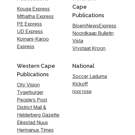
Cape
Kouga Express
Publications
Mthatha Express
PE Express
BloemNewsExpress
UD Express
Noordkaap Bulletin
Komani-Karoo
Vista
Express
Vrystaat Kroon
Western Cape
National
Publications
Soccer Laduma
Kickoff
City Vision
rooi rose
Tygerburger
People’s Post
District Mail &
Helderberg Gazette
Eikestad Nuus
Hermanus Times