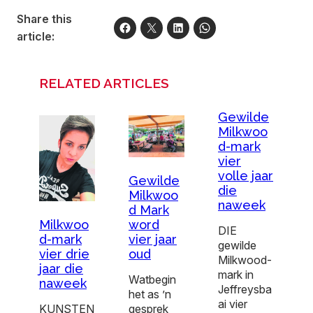
Share this
article:
RELATED ARTICLES
Gewilde
Milkwoo
d-mark
vier
volle jaar
Gewilde
die
Milkwoo
naweek
d Mark
Milkwoo
word
DIE
d-mark
vier jaar
gewilde
vier drie
oud
Milkwood-
jaar die
mark in
Watbegin
naweek
Jeffreysba
het as ’n
ai vier
KUNSTEN
gesprek