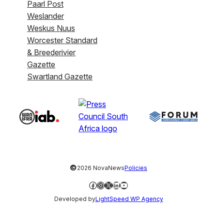
Paarl Post
Weslander
Weskus Nuus
Worcester Standard
& Breederivier
Gazette
Swartland Gazette
©
2026 NovaNews
Policies
Facebook
Instagram
X
LinkedIn
YouTube
Developed by
LightSpeed WP Agency