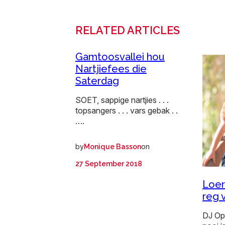
RELATED ARTICLES
Gamtoosvallei hou
Nartjiefees die
Saterdag
SOET, sappige nartjies . . .
topsangers . . . vars gebak . .
….
by
on
Monique Basson
27 September 2018
Loeri
reg 
DJ Op