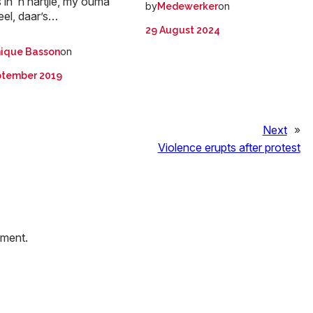
s in ‘n nartjie, my ouma
by
on
Medewerker
eel, daar’s…
29 August 2024
on
ique Basson
ptember 2019
Next
»
Violence erupts after protest
mment.