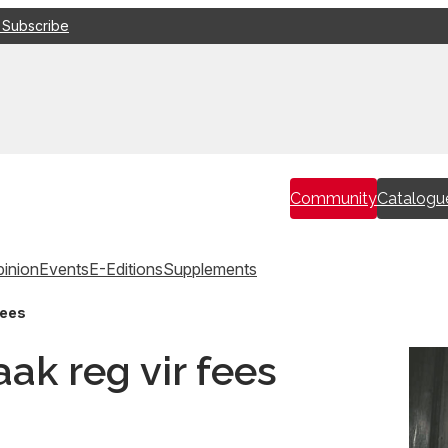
 Subscribe
Community
Catalogu
inion
Events
E-Editions
Supplements
fees
ak reg vir fees