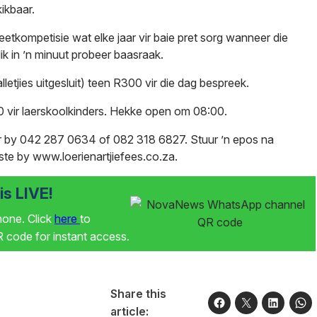
kikbaar.
eetkompetisie wat elke jaar vir baie pret sorg wanneer die
k in ’n minuut probeer baasraak.
alletjies uitgesluit) teen R300 vir die dag bespreek.
 vir laerskoolkinders. Hekke open om 08:00.
toor by 042 287 0634 of 082 318 6827. Stuur ’n epos na
iste by
www.loerienartjiefees.co.za
.
s LIVE!
phone. Click
here
to
code for instant access.
Share this
article: