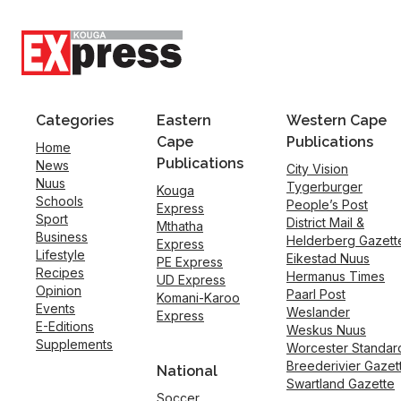
Categories
Eastern
Western Cape
Cape
Publications
Home
Publications
News
City Vision
Nuus
Tygerburger
Kouga
Schools
People’s Post
Express
Sport
District Mail &
Mthatha
Business
Helderberg Gazett
Express
Lifestyle
Eikestad Nuus
PE Express
Recipes
Hermanus Times
UD Express
Opinion
Paarl Post
Komani-Karoo
Events
Weslander
Express
E-Editions
Weskus Nuus
Supplements
Worcester Standar
Breederivier Gazet
National
Swartland Gazette
Soccer