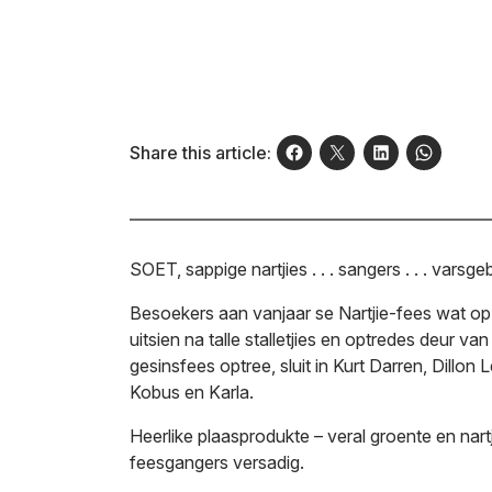
Share this article:
SO
ET, sappige nartjies . . . sangers . . . varsgebak
Besoekers aan vanjaar se Nartjie-fees wat op
uitsien na talle stalletjies en optredes deur v
gesinsfees optree, sluit in Kurt Darren, Dill
Kobus en Karla.
Heerlike plaasprodukte – veral groente en nartj
feesgangers versadig.