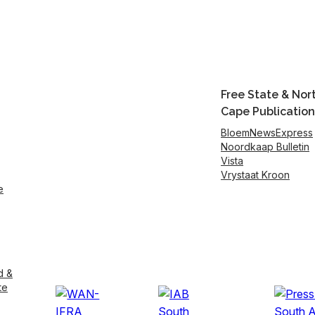
Free State & Nor
Cape Publication
BloemNewsExpress
Noordkaap Bulletin
Vista
Vrystaat Kroon
e
d &
te