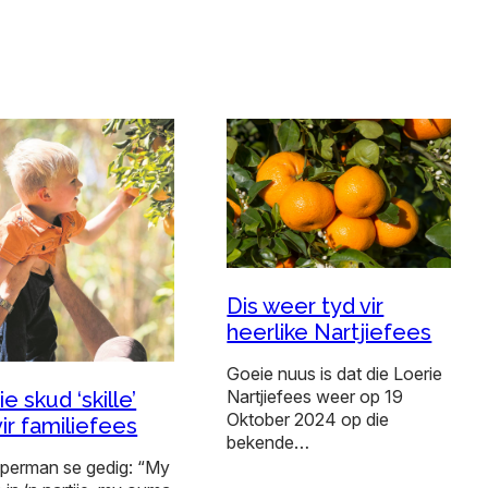
Dis weer tyd vir
heerlike Nartjiefees
Goeie nuus is dat die Loerie
Nartjiefees weer op 19
e skud ‘skille’
Oktober 2024 op die
vir familiefees
bekende…
perman se gedig: “My