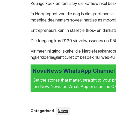
Keurige koek en tert is by die koffiewinkel bes
’n Hoogtepunt van die dag is die groot nartjie-
moedige deelnemers soveel nartjies as moontli
Entrepreneurs kan ’n stalletjie (kos- en drinkst
Die toegang kos R130 vir volwassenes en R50
Vir meer inligting, skakel die Nartjiefeeskan
ngkerkloerie@lantic.net of besoek hul web-tu
NovaNews WhatsApp Channel i
Get the stories that matter, straight to your 
join NovaNews on WhatsApp or scan the QR 
Categorised
:
News