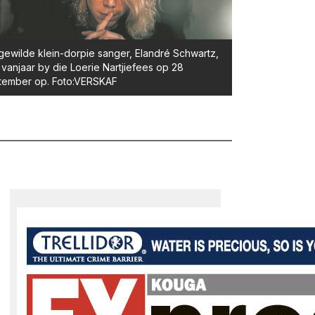
gewilde klein-dorpie sanger, Elandré Schwartz,
 vanjaar by die Loerie Nartjiefees op 28
tember op. Foto:VERSKAF