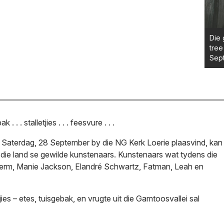
Die 
tree
Sep
 . . . stalletjies . . . feesvure . . .
 Saterdag, 28 September by die NG Kerk Loerie plaasvind, kan
an die land se gewilde kunstenaars. Kunstenaars wat tydens die
on Lerm, Manie Jackson, Elandré Schwartz, Fatman, Leah en
ies – etes, tuisgebak, en vrugte uit die Gamtoosvallei sal