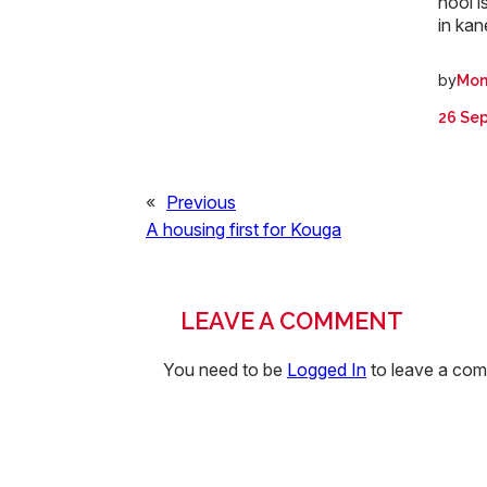
nooi i
in kan
by
Mon
26 Se
«
Previous
A housing first for Kouga
LEAVE A COMMENT
You need to be
Logged In
to leave a co