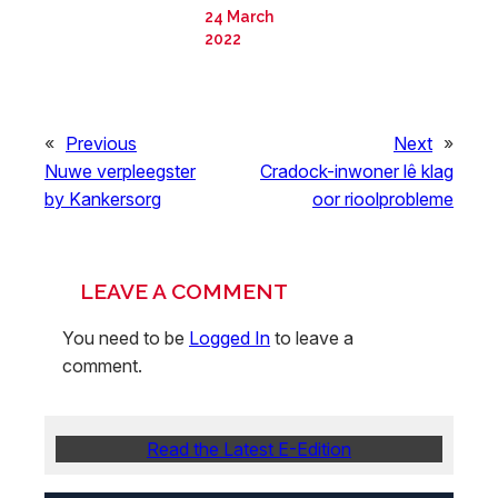
24 March
2022
«
Previous
Next
»
Nuwe verpleegster
Cradock-inwoner lê klag
by Kankersorg
oor rioolprobleme
LEAVE A COMMENT
You need to be
Logged In
to leave a
comment.
Read the Latest E-Edition