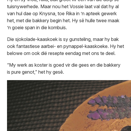
tuisnywerhede. Maar nou het Vossie laat val dat hy al
van hul dae op Knysna, toe Rika in ’n apteek gewerk
het, met die bakkery begin het. Hy sê hulle twee maak
’n goeie span in die kombuis.
Die sjokolade-kaaskoek is sy gunsteling, maar hy bak
ook fantastiese aarbei- en pynappel-kaaskoeke. Hy het
belowe om ook dié resepte eendag met ons te deel.
“My werk as koster is goed vir die gees en die bakkery
is pure genot,” het hy gesê.