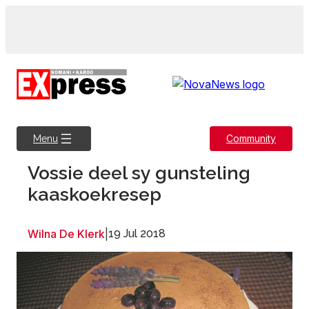
Skip
to
content
Community
Menu
Vossie deel sy gunsteling
kaaskoekresep
Wilna De Klerk
|
19 Jul 2018