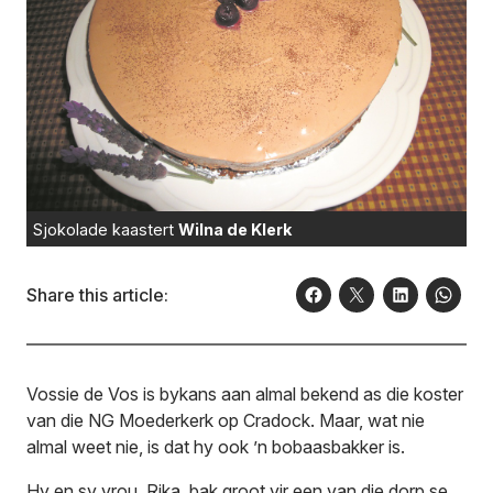
Sjokolade kaastert
Wilna de Klerk
Share this article:
Vossie de Vos is bykans aan almal bekend as die koster
van die NG Moederkerk op Cradock. Maar, wat nie
almal weet nie, is dat hy ook ’n bobaasbakker is.
Hy en sy vrou, Rika, bak groot vir een van die dorp se