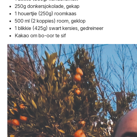
250g donkersjokolade, gekap
1 houertjie (250g) roomkaas
500 ml (2 koppies) room, geklop
1 blikkie (425g) swart kersies, gedreineer
Kakao om bo-oor te sif