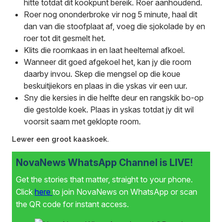
hitte totdat dit kookpunt bereik. Roer aanhoudend.
Roer nog ononderbroke vir nog 5 minute, haal dit
dan van die stoofplaat af, voeg die sjokolade by en
roer tot dit gesmelt het.
Klits die roomkaas in en laat heeltemal afkoel.
Wanneer dit goed afgekoel het, kan jy die room
daarby invou. Skep die mengsel op die koue
beskuitjiekors en plaas in die yskas vir een uur.
Sny die kersies in die helfte deur en rangskik bo-op
die gestolde koek. Plaas in yskas totdat jy dit wil
voorsit saam met geklopte room.
Lewer een groot kaaskoek.
NovaNews WhatsApp Channel is LIVE!
Get the stories that matter, straight to your phone.
Click
here
to join NovaNews on WhatsApp or scan
the QR code for instant access.