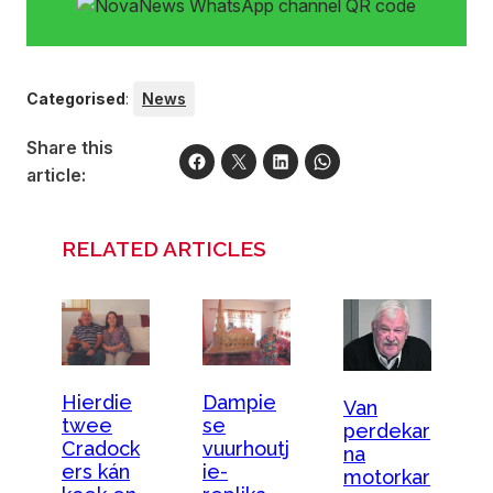
Categorised
:
News
Share this
article:
RELATED ARTICLES
Hierdie
Dampie
Van
twee
se
perdekar
Cradock
vuurhoutj
na
ers kán
ie-
motorkar