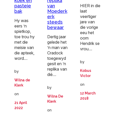
koek en
replika
HIER in die
pasteie
van
laat
bak
Moederk
veertiger
erk
Hy was
jare van
steeds
eers ’n
die vorige
bewaar
spietkop,
eeu het
toe trou hy
Dertig jaar
oom
met die
gelede het
Hendrik se
meisie van
’n man van
vrou…
die apteek,
Cradock
word…
toegewyd
by
gesit en ’n
replika van
Kobus
by
dié…
Victor
Wilna de
on
Klerk
by
12 March
on
Wilna De
2018
Klerk
21 April
2022
on