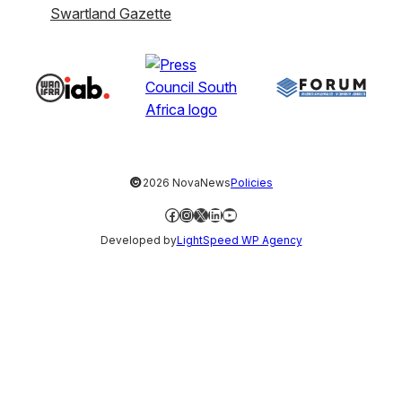
Swartland Gazette
©
2026 NovaNews
Policies
Facebook
Instagram
X
LinkedIn
YouTube
Developed by
LightSpeed WP Agency