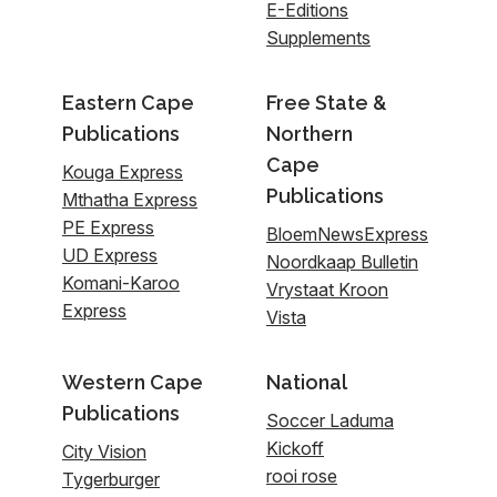
E-Editions
Supplements
Eastern Cape
Free State &
Publications
Northern
Cape
Kouga Express
Publications
Mthatha Express
PE Express
BloemNewsExpress
UD Express
Noordkaap Bulletin
Komani-Karoo
Vrystaat Kroon
Express
Vista
Western Cape
National
Publications
Soccer Laduma
Kickoff
City Vision
rooi rose
Tygerburger