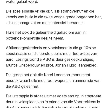
water gelaat word.
Die spesialisasie vir die gr. 9’s is strandvernuf en die
kennis wat hulle in die twee vorige grade opgedoen het,
is hier saamgevat en meer intensief behandel.
Hulle het ook die geleentheid gehad om aan ’n
potjiekoskompetisie deel te neem.
Afrikanergeskiedenis en voetslaners is die gr. 10’s se
spesialisasie en die eerste deel is meer teore-ties van
aard. Lesings oor die ABO is deur geskiedkundiges,
Muntie Griebenouw en prof. Johan Hugo, aangebied.
Die groep het ook die Karel Landman-monument
besoek waar hulle meer oor wapens en ammunisie van
die ABO geleer het.
Die uitstappie is afgesluit met voetslaan op ’n staproete
deur ’n wildsplaas van ’n vriend van die Voortrekkers in
die Alexandriëdistrik. By sulke Voortrekkerkampe word