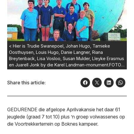
< Hier is Trudie Swanepoel, Johan Hugo, Tamieke
Oosthuysen, Louis Hugo, Danie Langner, Riana
Breytenback, Lisa Vosloo, Susan Mulder, Lleyke Erasmus
en Juarell Jonk by die Karel Landman-monument.FOTO:
VERSKAF
Share this article:
GEDURENDE die afgelope Aprilvakansie het daar 61
jeuglede (graad 7 tot 10) plus ’n groep volwassenes op
die Voortrekkerterrein op Boknes kampeer.