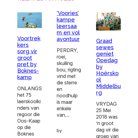
‘Voories’
kampe
leersaa
m en vol
Voortrek
avontuur
Graad
kers
sewes
PERDRY,
sorg vir
geniet
roei,
groot
Opedag
skuiling
pret by
by
bou, rigting
Boknes-
Hoërsko
vind met
kamp
ol
die sterre
Middelbu
ONLANGS
en
rg
het 75
noodhulp
laerskoolki
is maar
VRYDAG
nders van
enkele
25 Mei
regoor die
van…
2018 was
Oos-Kaap
’n groot
op die
dag vir die
by
Boknes
groep van