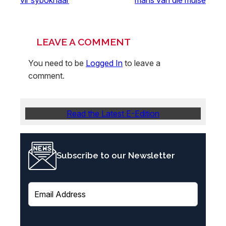
LEAVE A COMMENT
You need to be
Logged In
to leave a
comment.
Read the Latest E-Edition
Subscribe to our Newsletter
E
m
a
i