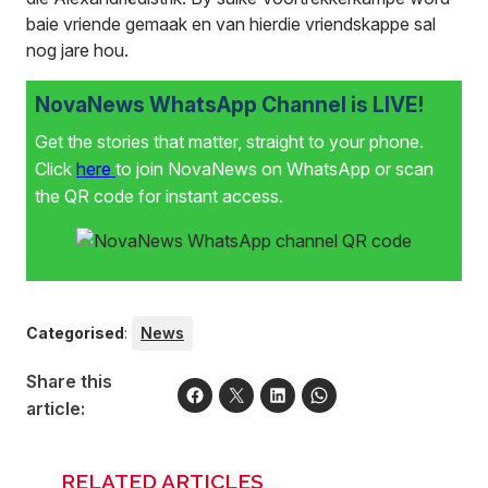
baie vriende gemaak en van hierdie vriendskappe sal
nog jare hou.
NovaNews WhatsApp Channel is LIVE!
Get the stories that matter, straight to your phone.
Click
here
to join NovaNews on WhatsApp or scan
the QR code for instant access.
Categorised
:
News
Share this
article:
RELATED ARTICLES