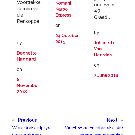
Voortrekke
Komani
ongeveer
rterrein vir
Karoo
40
die
Express
Graad…
Penkoppe
on
…
by
24 October
2019
by
Johanette
Van
Deonette
Heerden
Haggard
on
on
7 June 2018
8
November
2018
«
Previous
Next
»
Wêreldrekordprys
Vier-by-vier-roetes skei die
vir sybokhaar
mans van die muise