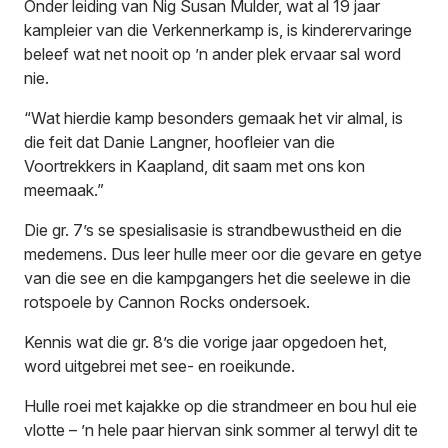
Onder leiding van Nig Susan Mulder, wat al 19 jaar
kampleier van die Verkennerkamp is, is kinderervaringe
beleef wat net nooit op ’n ander plek ervaar sal word
nie.
“Wat hierdie kamp besonders gemaak het vir almal, is
die feit dat Danie Langner, hoofleier van die
Voortrekkers in Kaapland, dit saam met ons kon
meemaak.”
Die gr. 7’s se spesialisasie is strandbewustheid en die
medemens. Dus leer hulle meer oor die gevare en getye
van die see en die kampgangers het die seelewe in die
rotspoele by Cannon Rocks ondersoek.
Kennis wat die gr. 8’s die vorige jaar opgedoen het,
word uitgebrei met see- en roeikunde.
Hulle roei met kajakke op die strandmeer en bou hul eie
vlotte – ’n hele paar hiervan sink sommer al terwyl dit te