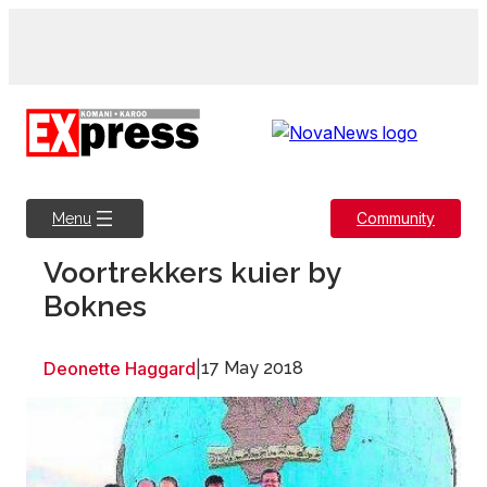
Skip
to
content
Community
Menu
Voortrekkers kuier by
Boknes
Deonette Haggard
|
17 May 2018