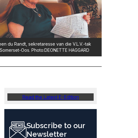
en du Randt, sekretaresse van die V.L.V.-tak
 Somerset-Oos. Photo:DEONETTE HAGGARD
Read the Latest E-Edition
Subscribe to our
Newsletter