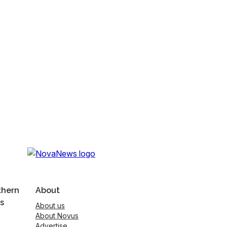
thern
About
s
About us
About Novus
Advertise