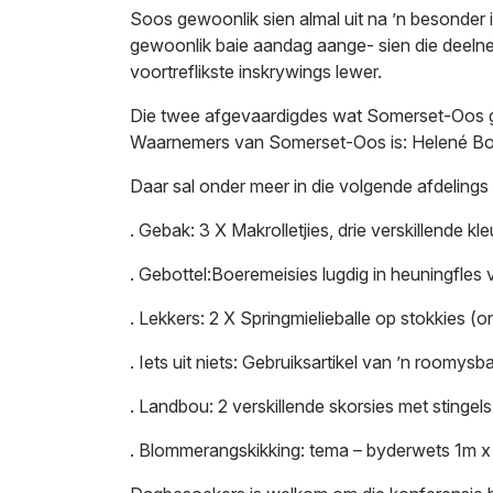
Soos gewoonlik sien almal uit na ’n besonder i
gewoonlik baie aandag aange- sien die deelnem
voortreflikste inskrywings lewer.
Die twee afgevaardigdes wat Somerset-Oos g
Waarnemers van Somerset-Oos is: Helené Bo
Daar sal onder meer in die volgende afdeling
.
Gebak: 3 X Makrolletjies, drie verskillende kle
.
Gebottel:Boeremeisies lugdig in heuningfles v
.
Lekkers: 2 X Springmielieballe op stokkies (o
.
Iets uit niets: Gebruiksartikel van ’n roomysb
.
Landbou: 2 verskillende skorsies met stingels 
.
Blommerangskikking: tema – byderwets 1m x