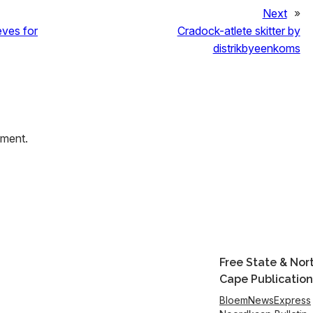
Next
»
eves for
Cradock-atlete skitter by
distrikbyeenkoms
mment.
Free State & Nor
Cape Publication
BloemNewsExpress