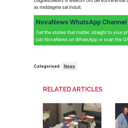
Dagbesoekers is welkom om die konferensie 
as middagete sal insluit.
NovaNews WhatsApp Channel i
Get the stories that matter, straight to your 
join NovaNews on WhatsApp or scan the QR 
Categorised
:
News
RELATED ARTICLES