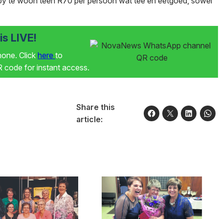
by te woon teen R70 per persoon wat tee en eetgoed, sowel
s LIVE!
phone. Click
here
to
code for instant access.
Share this
article: