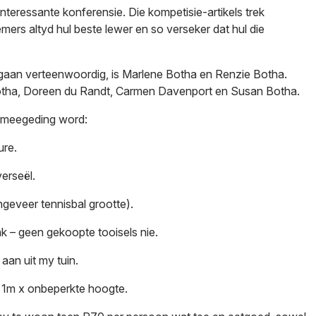
nteressante konferensie. Die kompetisie-artikels trek
ers altyd hul beste lewer en so verseker dat hul die
aan verteenwoordig, is Marlene Botha en Renzie Botha.
tha, Doreen du Randt, Carmen Davenport en Susan Botha.
s meegeding word:
ure.
erseël.
ngeveer tennisbal grootte).
ak – geen gekoopte tooisels nie.
aan uit my tuin.
 1m x onbeperkte hoogte.