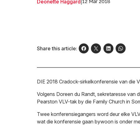
Deonette Haggard
|
12 Mar 2018
Share this article:
DIE 2018 Cradock-sirkelkonferensie van die 
Volgens Doreen du Randt, sekretaresse van d
Pearston VLV-tak by die Family Church in S
Twee konferensiegangers word deur elke VLV-
wat die konferensie gaan bywoon is onder m