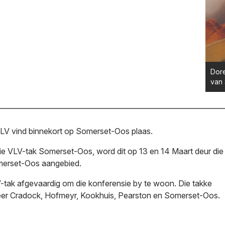
Dore
van
VLV vind binnekort op Somerset-Oos plaas.
ie VLV-tak Somerset-Oos, word dit op 13 en 14 Maart deur die
omerset-Oos aangebied.
tak afgevaardig om die konferensie by te woon. Die takke
eer Cradock, Hofmeyr, Kookhuis, Pearston en Somerset-Oos.