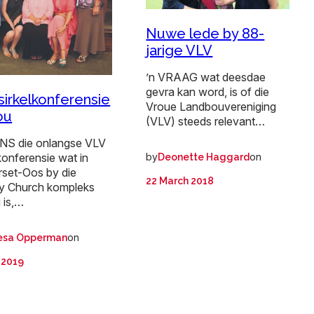
Nuwe lede by 88-
jarige VLV
’n VRAAG wat deesdae
gevra kan word, is of die
sirkelkonferensie
Vroue Landbouvereniging
ou
(VLV) steeds relevant…
S die onlangse VLV
konferensie wat in
by
on
Deonette Haggard
set-Oos by die
22 March 2018
ry Church kompleks
 is,…
on
esa Opperman
l 2019