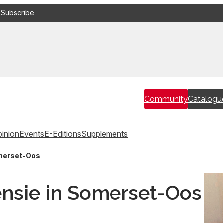
 Subscribe
Community
Catalogu
inion
Events
E-Editions
Supplements
omerset-Oos
ensie in Somerset-Oos