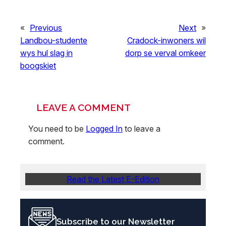
«
Previous
Next
»
Landbou-studente
Cradock-inwoners wil
wys hul slag in
dorp se verval omkeer
boogskiet
LEAVE A COMMENT
You need to be
Logged In
to leave a
comment.
Read the Latest E-Edition
Subscribe to our Newsletter