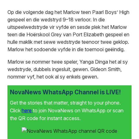
Op die volgende dag het Marlow teen Paarl Boys’ High
gespeel en die wedstryd 9–18 verloor. In die
uitspeelwedstryde vir vyfde en sesde plek het Marlow
teen die Hoërskool Grey van Port Elizabeth gespeel en
hulle maklik met sewe wedstryde teenoor twee geklop.
Marlow het sodoende vyfde in die toernooi geëindig.
Marlow se nommer twee speler, Yanga Dinga het al sy
wedstryde, dubbels ingesluit, gewen. Gideon Smith,
nommer vyf, het ook al sy enkels gewen.
NovaNews WhatsApp Channel is LIVE!
Get the stories that matter, straight to your phone.
Click
here
to join NovaNews on WhatsApp or scan
the QR code for instant access.