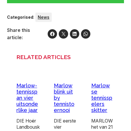
Categorised
:
News
Share this
article:
RELATED ARTICLES
Marlow-
Marlow
Marlow
tennissp
blink uit
se
an vier
by
tennissp
uitsonde
tennisto
elers
rlike jaar
ernooi
skitter
DIE Hoër
DIE eerste
MARLOW
Landbousk
vier
het van 21