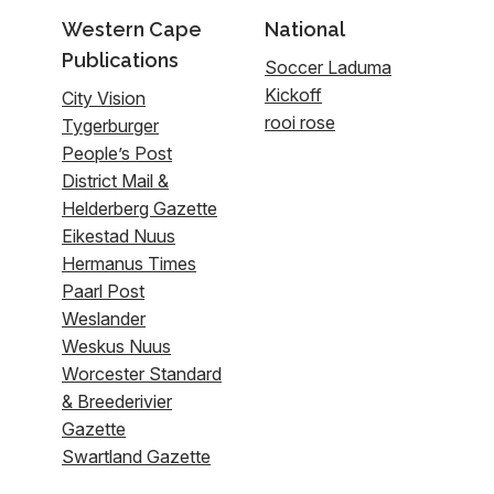
Western Cape
National
Publications
Soccer Laduma
Kickoff
City Vision
rooi rose
Tygerburger
People’s Post
District Mail &
Helderberg Gazette
Eikestad Nuus
Hermanus Times
Paarl Post
Weslander
Weskus Nuus
Worcester Standard
& Breederivier
Gazette
Swartland Gazette