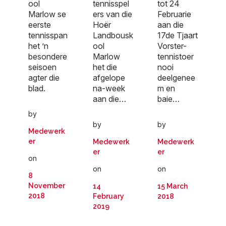
ool
tennisspel
tot 24
Marlow se
ers van die
Februarie
eerste
Hoër
aan die
tennisspan
Landbousk
17de Tjaart
het ’n
ool
Vorster-
besondere
Marlow
tennistoer
seisoen
het die
nooi
agter die
afgelope
deelgenee
blad.
na-week
m en
aan die…
baie…
by
by
by
Medewerk
er
Medewerk
Medewerk
er
er
on
on
on
8
November
14
15 March
2018
February
2018
2019