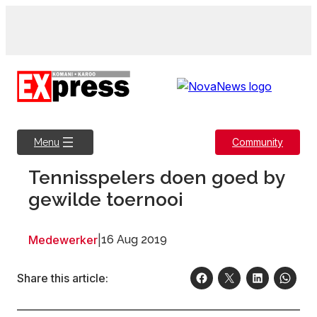
Skip
to
content
Community
Menu
Tennisspelers doen goed by
gewilde toernooi
Medewerker
|
16 Aug 2019
Share this article: