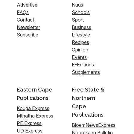
Advertise
Nuus
FAQs
Schools
Contact
Sport
Newsletter
Business
Subscribe
Lifestyle
Recipes
Opinion
Events
E-Editions
Supplements
Eastern Cape
Free State &
Publications
Northern
Cape
Kouga Express
Publications
Mthatha Express
PE Express
BloemNewsExpress
UD Express
Noordkaap Bulletin