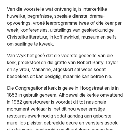
Van die voorstelle wat ontvang is, is interkerklike
huwelike, begrafnisse, spesiale dienste, drama-
opvoerings, vroeë leerprogramme twee of drie keer per
week, konferensies, uitstallings van geskiedkundige
Christelike literatuur, ’n koffiewinkel, museum en selfs
om saailinge te kweek.
Van Wyk het gesê dat die voorste gedeelte van die
kerk, preekstoel en die grafte van Robert Barry Taylor
en sy vrou, Marianne, afgeskort sal wees sodat
besoekers dit kan besigtig, maar nie kan betree nie.
Die Congregational kerk is geleë in Hoogstraat en is in
1853 in gebruik geneem. Alhoewel die kerkie omvattend
in 1982 gerestoureer is voordat dit tot nasionale
monument verklaar is, het dit nou weer ernstige
restourasiewerk nodig sodat aandag aan gebarste
mure, los pleister, gebreekte deure en vensters asook
die duiwemis-bestrooide geelhoutvloere gegee kan