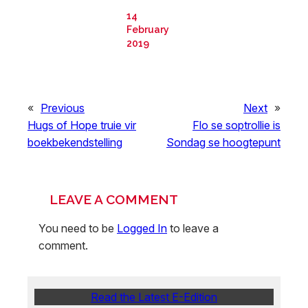
14
February
2019
«
Previous
Next
»
Hugs of Hope truie vir
Flo se soptrollie is
boekbekendstelling
Sondag se hoogtepunt
LEAVE A COMMENT
You need to be
Logged In
to leave a
comment.
Read the Latest E-Edition