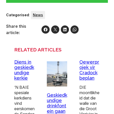
Categorised
:
News
Share this
article:
RELATED ARTICLES
Diens in
Oewerpr
geskiedk
ojek vir
undige
Cradock
kerkie
beplan
‘N BAIE
DIE
spesiale
moontlikhe
Geskiedk
kerkdiens
id dat die
undige
vind
walle van
drinkfont
eerskomen
die Groot
ein gaan