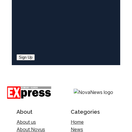
)
Sign Up
About
Categories
About us
Home
About Novus
News