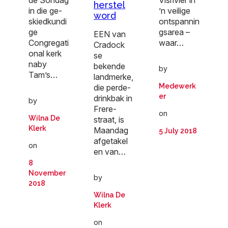
de Sondag
Visrivier in
herstel
in die ge-
’n veilige
word
skiedkundi
ontspannin
ge
gsarea –
EEN van
Congregati
waar…
Cradock
onal kerk
se
naby
bekende
by
Tam’s…
landmerke,
Medewerk
die perde-
er
drinkbak in
by
Frere-
on
Wilna De
straat, is
Klerk
Maandag
5 July 2018
afgetakel
on
en van…
8
November
by
2018
Wilna De
Klerk
on