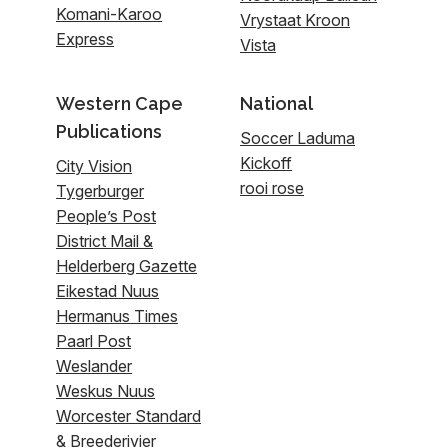
Komani-Karoo
Vrystaat Kroon
Express
Vista
Western Cape
National
Publications
Soccer Laduma
Kickoff
City Vision
rooi rose
Tygerburger
People’s Post
District Mail &
Helderberg Gazette
Eikestad Nuus
Hermanus Times
Paarl Post
Weslander
Weskus Nuus
Worcester Standard
& Breederivier