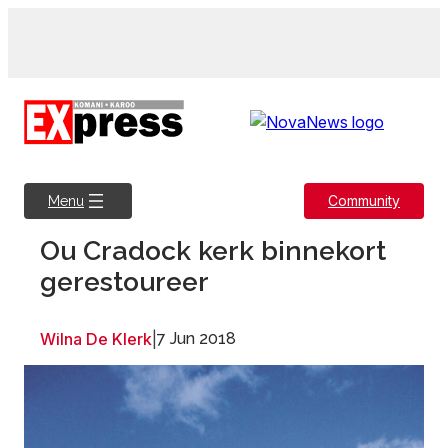
Skip
to
content
Community
Menu
Ou Cradock kerk binnekort
gerestoureer
Wilna De Klerk
|
7 Jun 2018