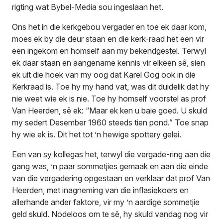
rigting wat Bybel-Media sou ingeslaan het.
Ons het in die kerkgebou vergader en toe ek daar kom,
moes ek by die deur staan en die kerk-raad het een vir
een ingekom en homself aan my bekendgestel. Terwyl
ek daar staan en aangename kennis vir elkeen sê, sien
ek uit die hoek van my oog dat Karel Gog ook in die
Kerkraad is. Toe hy my hand vat, was dit duidelik dat hy
nie weet wie ek is nie. Toe hy homself voorstel as prof
Van Heerden, sê ek: “Maar ek ken u baie goed. U skuld
my sedert Desember 1960 steeds tien pond.” Toe snap
hy wie ek is. Dit het tot ’n hewige spottery gelei.
Een van sy kollegas het, terwyl die vergade-ring aan die
gang was, ’n paar sommetjies gemaak en aan die einde
van die vergadering opgestaan en verklaar dat prof Van
Heerden, met inagneming van die inflasiekoers en
allerhande ander faktore, vir my ’n aardige sommetjie
geld skuld. Nodeloos om te sê, hy skuld vandag nog vir