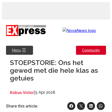
Skip
to
content
Community
Menu
STOEPSTORIE: Ons het
gewed met die hele klas as
getuies
Kobus Victor
|
5 Apr 2018
Share this article: