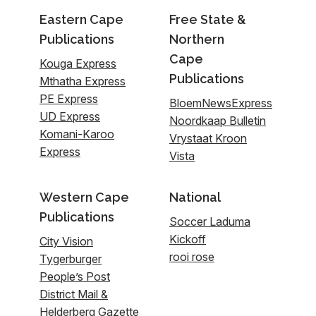
Eastern Cape
Free State &
Publications
Northern
Cape
Kouga Express
Publications
Mthatha Express
PE Express
BloemNewsExpress
UD Express
Noordkaap Bulletin
Komani-Karoo
Vrystaat Kroon
Express
Vista
Western Cape
National
Publications
Soccer Laduma
Kickoff
City Vision
rooi rose
Tygerburger
People’s Post
District Mail &
Helderberg Gazette