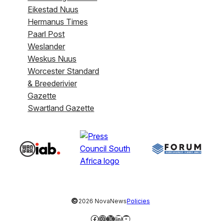
Eikestad Nuus
Hermanus Times
Paarl Post
Weslander
Weskus Nuus
Worcester Standard
& Breederivier
Gazette
Swartland Gazette
©
2026 NovaNews
Policies
Facebook
Instagram
X
LinkedIn
YouTube