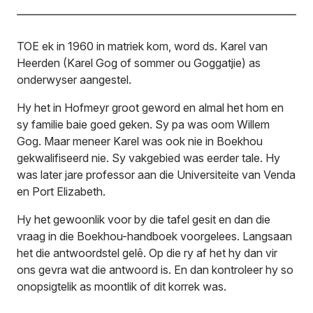
TOE ek in 1960 in matriek kom, word ds. Karel van
Heerden (Karel Gog of sommer ou Goggatjie) as
onderwyser aangestel.
Hy het in Hofmeyr groot geword en almal het hom en
sy familie baie goed geken. Sy pa was oom Willem
Gog. Maar meneer Karel was ook nie in Boekhou
gekwalifiseerd nie. Sy vakgebied was eerder tale. Hy
was later jare professor aan die Universiteite van Venda
en Port Elizabeth.
Hy het gewoonlik voor by die tafel gesit en dan die
vraag in die Boekhou-handboek voorgelees. Langsaan
het die antwoordstel gelê. Op die ry af het hy dan vir
ons gevra wat die antwoord is. En dan kontroleer hy so
onopsigtelik as moontlik of dit korrek was.