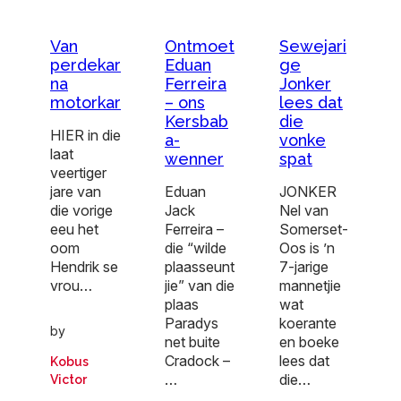
Van
Ontmoet
Sewejari
perdekar
Eduan
ge
na
Ferreira
Jonker
motorkar
– ons
lees dat
Kersbab
die
HIER in die
a-
vonke
laat
wenner
spat
veertiger
jare van
Eduan
JONKER
die vorige
Jack
Nel van
eeu het
Ferreira –
Somerset-
oom
die “wilde
Oos is ’n
Hendrik se
plaasseunt
7-jarige
vrou…
jie” van die
mannetjie
plaas
wat
Paradys
koerante
by
net buite
en boeke
Cradock –
lees dat
Kobus
…
die…
Victor