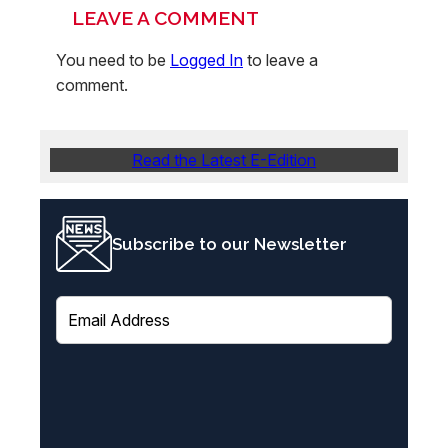
LEAVE A COMMENT
You need to be
Logged In
to leave a
comment.
Read the Latest E-Edition
Subscribe to our Newsletter
E
m
a
i
l
(