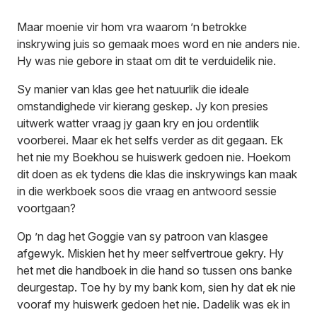
Maar moenie vir hom vra waarom ’n betrokke
inskrywing juis so gemaak moes word en nie anders nie.
Hy was nie gebore in staat om dit te verduidelik nie.
Sy manier van klas gee het natuurlik die ideale
omstandighede vir kierang geskep. Jy kon presies
uitwerk watter vraag jy gaan kry en jou ordentlik
voorberei. Maar ek het selfs verder as dit gegaan. Ek
het nie my Boekhou se huiswerk gedoen nie. Hoekom
dit doen as ek tydens die klas die inskrywings kan maak
in die werkboek soos die vraag en antwoord sessie
voortgaan?
Op ’n dag het Goggie van sy patroon van klasgee
afgewyk. Miskien het hy meer selfvertroue gekry. Hy
het met die handboek in die hand so tussen ons banke
deurgestap. Toe hy by my bank kom, sien hy dat ek nie
vooraf my huiswerk gedoen het nie. Dadelik was ek in