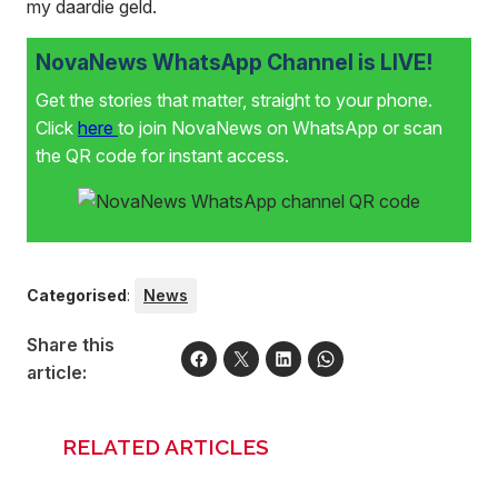
my daardie geld.
NovaNews WhatsApp Channel is LIVE!
Get the stories that matter, straight to your phone.
Click
here
to join NovaNews on WhatsApp or scan
the QR code for instant access.
Categorised
:
News
Share this
article:
RELATED ARTICLES