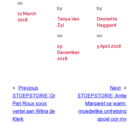
on
by
by
12 March
Tanya Van
Deonette
2018
Zyl
Haggard
on
on
19
5 April 2018
December
2018
«
Previous
Next
»
STOEPSTORIE: Dr
STOEPSTORIE: Antie
Piet Roux soos
Margaret se warm,
vertel aan Wilna de
moederlike omhelsing
Klerk
spoel oor my