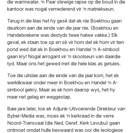
die warmwater. ’n Paar stewige rapse op die boud in die
kantoor was nogal vernederend vir ’n matriekseun.
Terug in die klas het hy gesê dat ek nie Boekhou gaan
deurkom aan die einde van die jaar nie. (Boekhou en
Handelsrekene was destyds twee halwe vakke.) Elk
geval, ek staan toe op en sê vir hom dat ek hom vir tien
pond wed dat ek in Boekhou en Handel ’n A-simbool
gaan kry! Nogal arrogant vir ’n skoolseun van daardie
tyd. Maar ons het gewed met die hele klas as getuies.
Toe die uitslae aan die einde van die jaar kom, het ek
werklikwaar onder meer in Boekhou en Handel ’n A-
simbool gekry. Maar as ek hom daarop wys, het hy
maar net gelag en weggestap.
Baie jare later, toe ek Adjunk-Uitvoerende Direkteur van
Bybel-Media was, moes ek ’n kerkraad in die verre
Noord-Transvaal (die Ned. Geref. Kerk Levubu) gaan
ontmoet omdat hulle beswaard was oor die teologiese