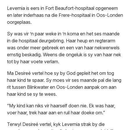
Levernia is eers in Fort Beaufort-hospitaal opgeneem
en later inderhaas na die Frere-hospitaal in Oos-Londen
oorgeplaas.
Sy was vir ’n paar weke in ’n koma en het ses maande
in die hospitaal deurgebring. Haar heup en regterarm
was onder meer gebreek en een van haar nekwerwels
ernstig beskadig. Weens die ongeluk is sy van haar nek
tot by haar voete verlam.
Ma Desireé vertel hoe sy by God gepleit het om tog
haar kind te spaar. Sy moes vir ses maande pal die lang
rit tussen Blinkwater en Oos-Londen aanpak om aan
haar kind se sy te wees.
“My kind kan niks vir haarself doen nie. Ek was haar,
voer haar, trek haar aan en ruil haar doeke om.”
Terwyl Desireé vertel, kyk Levernia strak by die