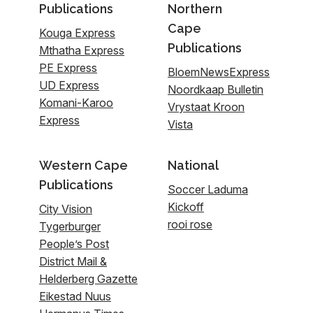
Publications
Northern
Cape
Kouga Express
Publications
Mthatha Express
PE Express
BloemNewsExpress
UD Express
Noordkaap Bulletin
Komani-Karoo
Vrystaat Kroon
Express
Vista
Western Cape
National
Publications
Soccer Laduma
Kickoff
City Vision
rooi rose
Tygerburger
People’s Post
District Mail &
Helderberg Gazette
Eikestad Nuus