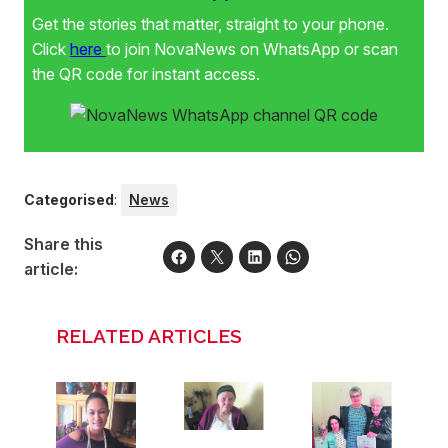
Get the stories that matter, straight to your phone.
Click
here
to join NovaNews on WhatsApp or scan
the QR code for instant access.
Categorised
:
News
Share this
article:
RELATED ARTICLES