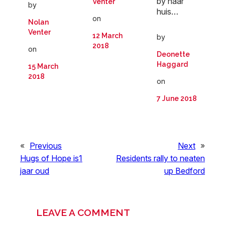
by haar
Venter
by
huis…
on
Nolan
Venter
12 March
by
2018
on
Deonette
Haggard
15 March
2018
on
7 June 2018
«
Previous
Next
»
Hugs of Hope is1
Residents rally to neaten
jaar oud
up Bedford
LEAVE A COMMENT