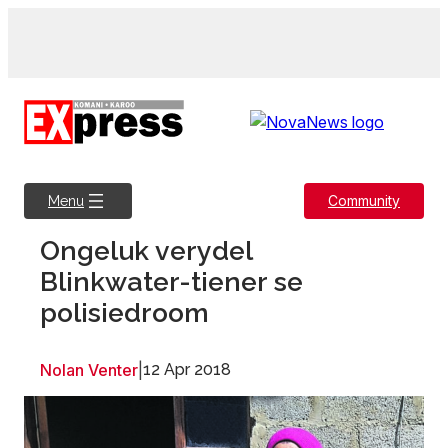
Skip
to
content
Community
Menu
Ongeluk verydel
Blinkwater-tiener se
polisiedroom
Nolan Venter
|
12 Apr 2018