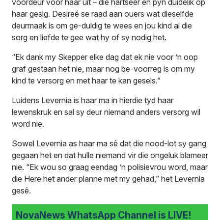
voordeur voor haar uit – die hartseer en pyn duidelik op
haar gesig. Desireé se raad aan ouers wat dieselfde
deurmaak is om ge-duldig te wees en jou kind al die
sorg en liefde te gee wat hy of sy nodig het.
“Ek dank my Skepper elke dag dat ek nie voor ’n oop
graf gestaan het nie, maar nog be-voorreg is om my
kind te versorg en met haar te kan gesels.”
Luidens Levernia is haar ma in hierdie tyd haar
lewenskruk en sal sy deur niemand anders versorg wil
word nie.
Sowel Levernia as haar ma sê dat die nood-lot sy gang
gegaan het en dat hulle niemand vir die ongeluk blameer
nie. “Ek wou so graag eendag ’n polisievrou word, maar
die Here het ander planne met my gehad,” het Levernia
gesê.
NovaNews WhatsApp Channel is LIVE!