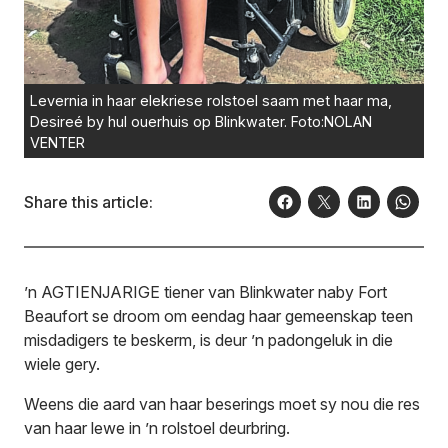
Levernia in haar elekriese rolstoel saam met haar ma,
Desireé by hul ouerhuis op Blinkwater. Foto:NOLAN
VENTER
Share this article:
’n AGTIENJARIGE tiener van Blinkwater naby Fort
Beaufort se droom om eendag haar gemeenskap teen
misdadigers te beskerm, is deur ’n padongeluk in die
wiele gery.
Weens die aard van haar beserings moet sy nou die res
van haar lewe in ’n rolstoel deurbring.