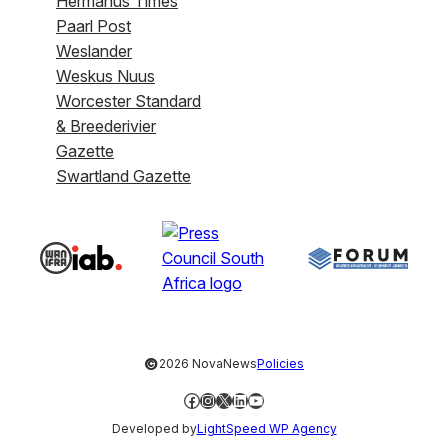
Hermanus Times
Paarl Post
Weslander
Weskus Nuus
Worcester Standard
& Breederivier
Gazette
Swartland Gazette
©
2026 NovaNews
Policies
Facebook
Instagram
X
LinkedIn
YouTube
Developed by
LightSpeed WP Agency