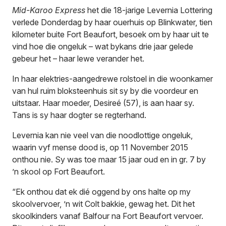
Mid-Karoo Express
het die 18-jarige Levernia Lottering
verlede Donderdag by haar ouerhuis op Blinkwater, tien
kilometer buite Fort Beaufort, besoek om by haar uit te
vind hoe die ongeluk – wat bykans drie jaar gelede
gebeur het – haar lewe verander het.
In haar elektries-aangedrewe rolstoel in die woonkamer
van hul ruim bloksteenhuis sit sy by die voordeur en
uitstaar. Haar moeder, Desireé (57), is aan haar sy.
Tans is sy haar dogter se regterhand.
Levernia kan nie veel van die noodlottige ongeluk,
waarin vyf mense dood is, op 11 November 2015
onthou nie. Sy was toe maar 15 jaar oud en in gr. 7 by
’n skool op Fort Beaufort.
“Ek onthou dat ek dié oggend by ons halte op my
skoolvervoer, ’n wit Colt bakkie, gewag het. Dit het
skoolkinders vanaf Balfour na Fort Beaufort vervoer.