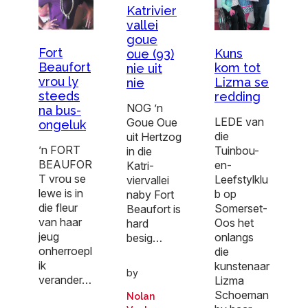
Katrivier
vallei
goue
Fort
Kuns
oue (93)
Beaufort
kom tot
nie uit
vrou ly
Lizma se
nie
steeds
redding
NOG ’n
na bus-
LEDE van
Goue Oue
ongeluk
die
uit Hertzog
’n FORT
Tuinbou-
in die
BEAUFOR
en-
Katri-
T vrou se
Leefstylklu
viervallei
lewe is in
b op
naby Fort
die fleur
Somerset-
Beaufort is
van haar
Oos het
hard
jeug
onlangs
besig…
onherroepl
die
ik
kunstenaar
by
verander…
Lizma
Schoeman
Nolan