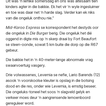
Dit was ’n lieflike somersdag en ons was altesaam tien
kinders agter in die bakkie. Ek het vir ’n wyle ingesluimer
en toe was daar net ’n harde slag. Verder kan ek niks
van die ongeluk onthou nie.”
Mid-Karoo Express
se korrespondent het destyds oor
die ongeluk in
Die Burger
berig. Die ongeluk het dié
oggend in digte mis op ’n skerp draai by Fort Beaufort
se steen-oonde, sowat 5 km buite die dorp op die R67
gebeur.
Die bakkie het in ’n 40-meter-lange abnormale vrag
swaarvoertuig vasgery.
Drie volwassenes, Levernia se nefie, Lario Barends (12)
asook ’n voorskoolse kleuter is opslag in die botsing
dood en die res, onder wie Levernia, is ernstig beseer.
Die ongeluks-toneel het soos ’n slagveld gelyk en
verkeer moes deur ’n aangrensende lemoenboord
gereguleer word.