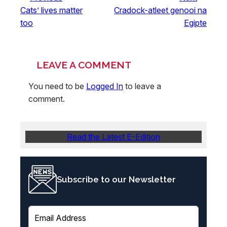
Cats’ lives matter
Cradock-atleet genooi na
too
Egipte
LEAVE A COMMENT
You need to be
Logged In
to leave a
comment.
Read the Latest E-Edition
Subscribe to our Newsletter
E
m