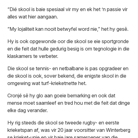
“Dié skool is baie spesiaal vir my en ek het ’n passie vir
alles wat hier aangaan.
“My lojaliteit kan nooit betwyfel word nie,” het hy gesê.
Hy is ook opgewonde oor die skool se eie sportgronde
en die feit dat hulle gedurig besig is om tegnologie in die
klaskamers te verbeter.
Die skool se tennis- en netbalbane is pas opgradeer en
die skool is ook, sover bekend, die enigste skool in die
omgewing wat turf-krieketnette het.
Cronjé sê hy glo aan goeie bemarking en ook dat
mense moet saamleef en tred hou met die feit dat dinge
elke dag verander.
Hy rig steeds die skool se tweede rugby- en eerste
krieketspan af, was vir 20 jaar voorsitter van Winterberg
se krieket-unie en vir baie jare sameroeper van die