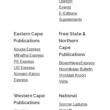
Opinion
Events
E-Editions
Supplements
Eastern Cape
Free State &
Publications
Northern
Cape
Kouga Express
Publications
Mthatha Express
PE Express
BloemNewsExpress
UD Express
Noordkaap Bulletin
Komani-Karoo
Vrystaat Kroon
Express
Vista
Western Cape
National
Publications
Soccer Laduma