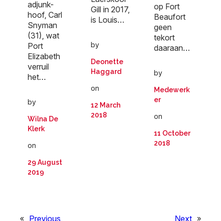
adjunk-
op Fort
Gill in 2017,
hoof, Carl
Beaufort
is Louis…
Snyman
geen
(31), wat
tekort
by
Port
daaraan…
Elizabeth
Deonette
verruil
Haggard
by
het…
on
Medewerk
er
by
12 March
2018
on
Wilna De
Klerk
11 October
2018
on
29 August
2019
«
Previous
Next
»