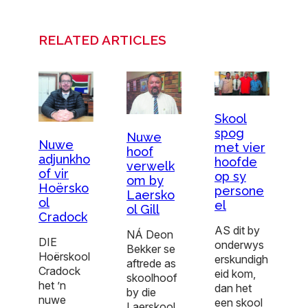
RELATED ARTICLES
Skool
spog
Nuwe
Nuwe
met vier
hoof
adjunkho
hoofde
verwelk
of vir
op sy
om by
Hoërsko
persone
Laersko
ol
el
ol Gill
Cradock
AS dit by
NÁ Deon
DIE
onderwys
Bekker se
Hoërskool
erskundigh
aftrede as
Cradock
eid kom,
skoolhoof
het ’n
dan het
by die
nuwe
een skool
Laerskool