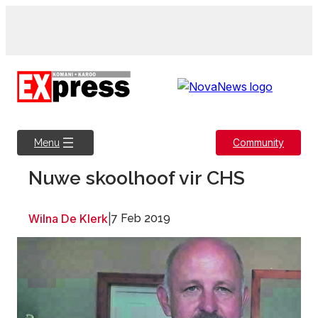
Skip
to
content
Community
Menu
Nuwe skoolhoof vir CHS
Wilna De Klerk
|
7 Feb 2019