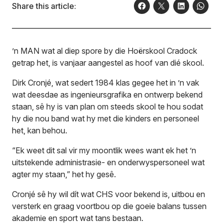
Share this article:
’n MAN wat al diep spore by die Hoërskool Cradock
getrap het, is vanjaar aangestel as hoof van dié skool.
Dirk Cronjé, wat sedert 1984 klas gegee het in ’n vak
wat deesdae as ingenieursgrafika en ontwerp bekend
staan, sê hy is van plan om steeds skool te hou sodat
hy die nou band wat hy met die kinders en personeel
het, kan behou.
“Ek weet dit sal vir my moontlik wees want ek het ’n
uitstekende administrasie- en onderwyspersoneel wat
agter my staan,” het hy gesê.
Cronjé sê hy wil dít wat CHS voor bekend is, uitbou en
versterk en graag voortbou op die goeie balans tussen
akademie en sport wat tans bestaan.