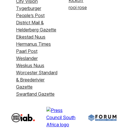
Kickoff
City Vision
rooi rose
Tygerburger
People’s Post
District Mail &
Helderberg Gazette
Eikestad Nuus
Hermanus Times
Paarl Post
Weslander
Weskus Nuus
Worcester Standard
& Breederivier
Gazette
Swartland Gazette