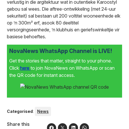
verlustig in die argitektuur wat in outentieke Karoostyl
gebou sal wees. Die aftree-ontwikkeling (met 24-uur
sekuriteit) sal bestaan uit 200 voltitel wooneenhede elk
op ’n 300m² erf, asook 80 deeltitel
versorgingseenhede, ’n klubhuis en geriefswinkeltjie vir
basiese behoeftes.
NovaNews WhatsApp Channel is LIVE!
Get the stories that matter, straight to your phone.
Click
here
to join NovaNews on WhatsApp or scan
the QR code for instant access.
Categorised
:
News
Share this