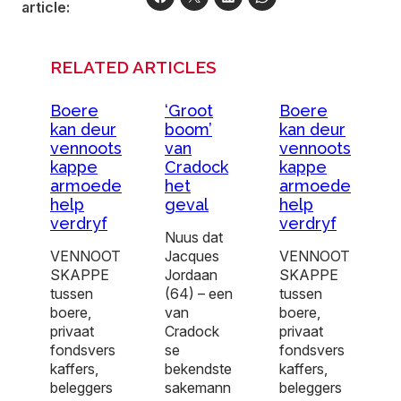
article:
RELATED ARTICLES
Boere
‘Groot
Boere
kan deur
boom’
kan deur
vennoots
van
vennoots
kappe
Cradock
kappe
armoede
het
armoede
help
geval
help
verdryf
verdryf
Nuus dat
VENNOOT
Jacques
VENNOOT
SKAPPE
Jordaan
SKAPPE
tussen
(64) – een
tussen
boere,
van
boere,
privaat
Cradock
privaat
fondsvers
se
fondsvers
kaffers,
bekendste
kaffers,
beleggers
sakemann
beleggers