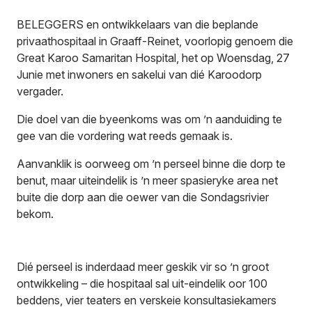
BELEGGERS en ontwikkelaars van die beplande
privaathospitaal in Graaff-Reinet, voorlopig genoem die
Great Karoo Samaritan Hospital, het op Woensdag, 27
Junie met inwoners en sakelui van dié Karoodorp
vergader.
Die doel van die byeenkoms was om ’n aanduiding te
gee van die vordering wat reeds gemaak is.
Aanvanklik is oorweeg om ’n perseel binne die dorp te
benut, maar uiteindelik is ’n meer spasieryke area net
buite die dorp aan die oewer van die Sondagsrivier
bekom.
Dié perseel is inderdaad meer geskik vir so ’n groot
ontwikkeling – die hospitaal sal uit-eindelik oor 100
beddens, vier teaters en verskeie konsultasiekamers