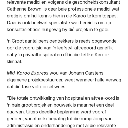
relevante medici en volgens die gesondheidskonsultant
Catherine Brown, is daar baie professionele medici wat
gretig is om hul kennis hier in die Karoo te kom toepas.
Daar is ook heelwat spesialiste wat bereid is om op
konsultasiebasis hul gewig by dié projek in te gooi.
’n Groot aantal pensioentrekkers is reeds opgewonde
oor die vooruitsig van ’n leefstyl-aftreeoord gerieflik
naby ’n privaathospitaal en dít in die lieflike Karoo-
klimaat.
Mid-Karoo Express
wou van Johann Carstens,
algemene projekbestuurder, weet wanneer hulle verwag
dat dié fase voltooi sal wees.
“Die totale ontwikkeling van hospitaal en aftree-oord is
’n baie groot projek en bouwerk is maar net een deel
daarvan. Uiters deeglike beplanning word vooraf
gedoen, vanaf risikobepaling tot die rompslomp van
administrasie en onderhandelinge met al die relevante