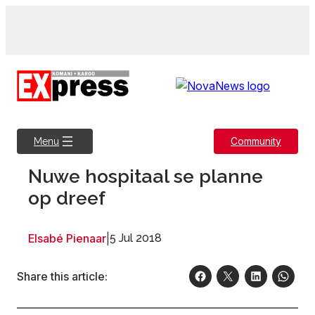
Skip
to
content
Community
Menu
Nuwe hospitaal se planne
op dreef
Elsabé Pienaar
|
5 Jul 2018
Share this article: