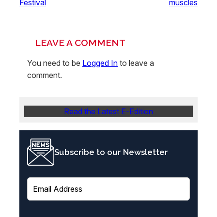
Festival
muscles
LEAVE A COMMENT
You need to be
Logged In
to leave a
comment.
Read the Latest E-Edition
Subscribe to our Newsletter
E
m
a