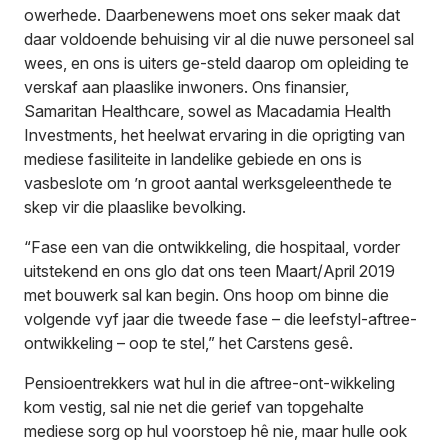
owerhede. Daarbenewens moet ons seker maak dat
daar voldoende behuising vir al die nuwe personeel sal
wees, en ons is uiters ge-steld daarop om opleiding te
verskaf aan plaaslike inwoners. Ons finansier,
Samaritan Healthcare, sowel as Macadamia Health
Investments, het heelwat ervaring in die oprigting van
mediese fasiliteite in landelike gebiede en ons is
vasbeslote om ’n groot aantal werksgeleenthede te
skep vir die plaaslike bevolking.
“Fase een van die ontwikkeling, die hospitaal, vorder
uitstekend en ons glo dat ons teen Maart/April 2019
met bouwerk sal kan begin. Ons hoop om binne die
volgende vyf jaar die tweede fase – die leefstyl-aftree-
ontwikkeling – oop te stel,” het Carstens gesê.
Pensioentrekkers wat hul in die aftree-ont-wikkeling
kom vestig, sal nie net die gerief van topgehalte
mediese sorg op hul voorstoep hê nie, maar hulle ook