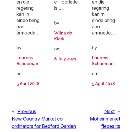
en die
e – oorlede
en die
regering
is,…
regering
kan ’n
kan ’n
einde bring
einde bring
by
aan
aan
armoede…
armoede…
Wilna de
Klerk
by
by
on
Lourens
Lourens
6 July 2021
Schoeman
Schoeman
on
on
5 April 2018
5 April 2018
«
Previous
Next
»
New Country Market co-
Mohair market
ordinators for Bedford Garden
flexes its