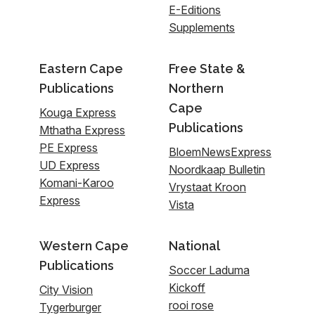
E-Editions
Supplements
Eastern Cape
Free State &
Publications
Northern
Cape
Kouga Express
Publications
Mthatha Express
PE Express
BloemNewsExpress
UD Express
Noordkaap Bulletin
Komani-Karoo
Vrystaat Kroon
Express
Vista
Western Cape
National
Publications
Soccer Laduma
Kickoff
City Vision
rooi rose
Tygerburger