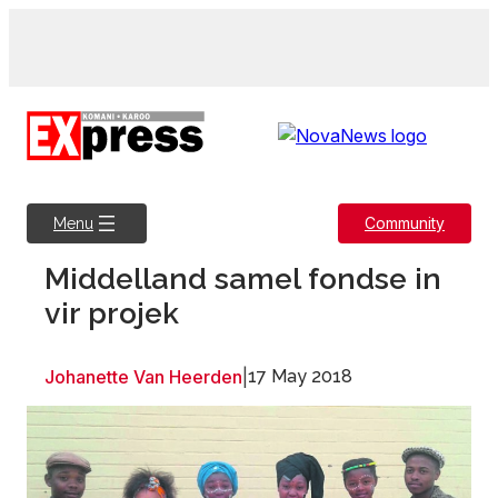
Skip
to
content
Community
Menu
Middelland samel fondse in
vir projek
Johanette Van Heerden
|
17 May 2018