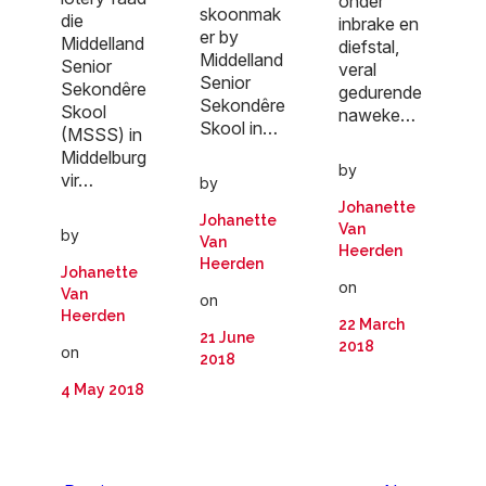
onder
skoonmak
die
inbrake en
er by
Middelland
diefstal,
Middelland
Senior
veral
Senior
Sekondêre
gedurende
Sekondêre
Skool
naweke…
Skool in…
(MSSS) in
Middelburg
by
vir…
by
Johanette
Johanette
Van
by
Van
Heerden
Heerden
Johanette
on
Van
on
Heerden
22 March
21 June
2018
on
2018
4 May 2018