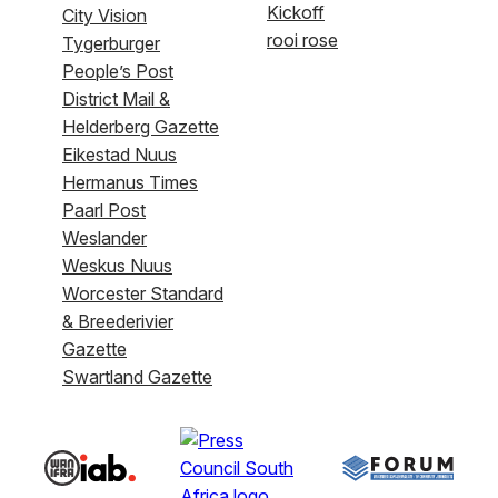
Kickoff
City Vision
rooi rose
Tygerburger
People’s Post
District Mail &
Helderberg Gazette
Eikestad Nuus
Hermanus Times
Paarl Post
Weslander
Weskus Nuus
Worcester Standard
& Breederivier
Gazette
Swartland Gazette