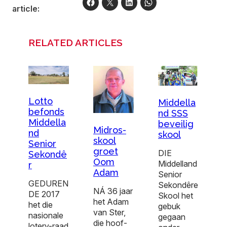
article:
RELATED ARTICLES
Lotto
Middella
befonds
nd SSS
Middella
beveilig
Midros-
nd
skool
skool
Senior
groet
DIE
Sekondê
Oom
Middelland
r
Adam
Senior
GEDUREN
Sekondêre
NÁ 36 jaar
DE 2017
Skool het
het Adam
het die
gebuk
van Ster,
nasionale
gegaan
die hoof-
lotery-raad