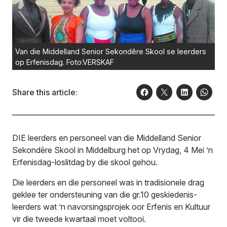
Van die Middelland Senior Sekondêre Skool se leerders
op Erfenisdag. Foto:VERSKAF
Share this article:
DIE leerders en personeel van die Middelland Senior
Sekondêre Skool in Middelburg het op Vrydag, 4 Mei ’n
Erfenisdag-loslitdag by die skool gehou.
Die leerders en die personeel was in tradisionele drag
geklee ter ondersteuning van die gr.10 geskiedenis-
leerders wat ’n navorsingsprojek oor Erfenis en Kultuur
vir die tweede kwartaal moet voltooi.