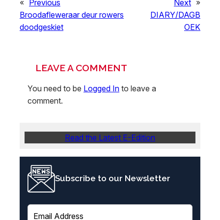
«
Previous
Next
»
Broodafleweraar deur rowers
DIARY/DAGB
doodgeskiet
OEK
LEAVE A COMMENT
You need to be
Logged In
to leave a
comment.
Read the Latest E-Edition
Subscribe to our Newsletter
E