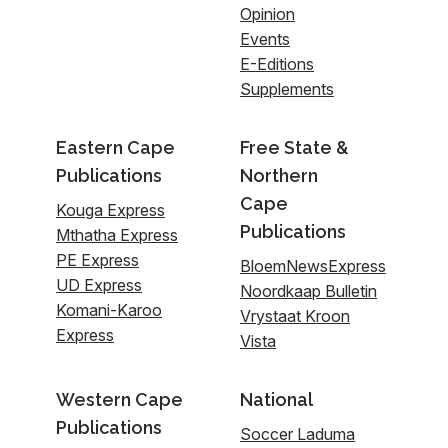
Opinion
Events
E-Editions
Supplements
Eastern Cape
Free State &
Publications
Northern
Cape
Kouga Express
Publications
Mthatha Express
PE Express
BloemNewsExpress
UD Express
Noordkaap Bulletin
Komani-Karoo
Vrystaat Kroon
Express
Vista
Western Cape
National
Publications
Soccer Laduma