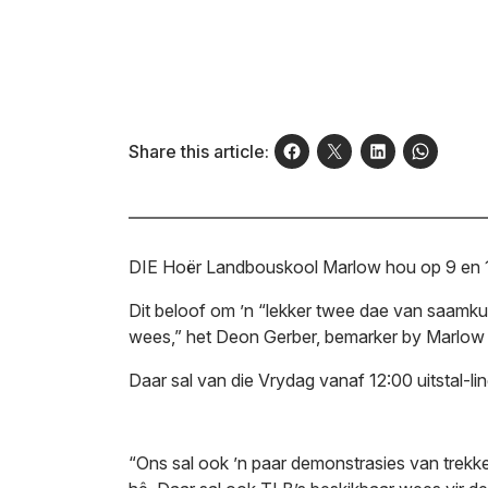
Share this article:
DIE Hoër Landbouskool Marlow hou op 9 en 10
Dit beloof om ’n “lekker twee dae van saamkui
wees,” het Deon Gerber, bemarker by Marlow v
Daar sal van die Vrydag vanaf 12:00 uitstal-
“Ons sal ook ’n paar demonstrasies van trekk