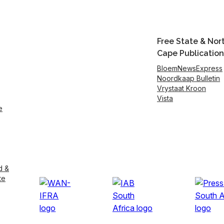
Free State & Nor
Cape Publication
BloemNewsExpress
Noordkaap Bulletin
Vrystaat Kroon
Vista
e
d &
te