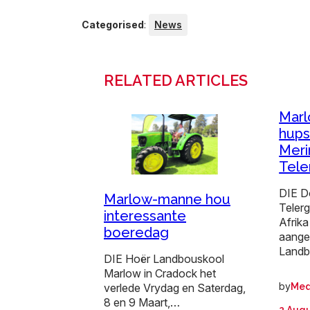
Categorised
:
News
RELATED ARTICLES
Marl
hups
Meri
Tele
DIE D
Marlow-manne hou
Teler
interessante
Afrika
boeredag
aange
Land
DIE Hoër Landbouskool
Marlow in Cradock het
by
Med
verlede Vrydag en Saterdag,
8 en 9 Maart,…