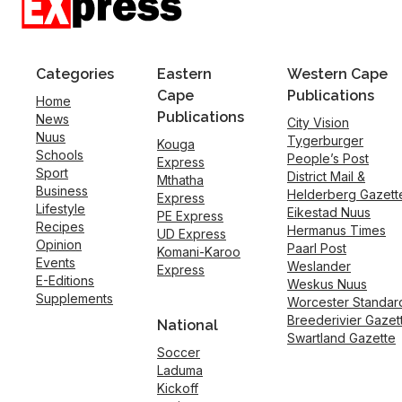
Categories
Eastern
Western Cape
Cape
Publications
Home
Publications
News
City Vision
Nuus
Tygerburger
Kouga
Schools
People’s Post
Express
Sport
District Mail &
Mthatha
Business
Helderberg Gazett
Express
Lifestyle
Eikestad Nuus
PE Express
Recipes
Hermanus Times
UD Express
Opinion
Paarl Post
Komani-Karoo
Events
Weslander
Express
E-Editions
Weskus Nuus
Supplements
Worcester Standar
Breederivier Gazet
National
Swartland Gazette
Soccer
Laduma
Kickoff