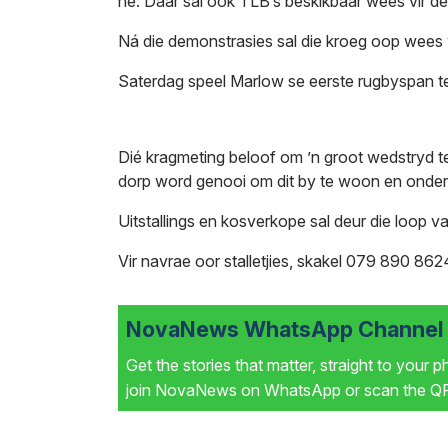
hê. Daar sal ook TLB’s beskikbaar wees vir d
Ná die demonstrasies sal die kroeg oop wees v
Saterdag speel Marlow se eerste rugbyspan t
Dié kragmeting beloof om ’n groot wedstryd t
dorp word genooi om dit by te woon en onder
Uitstallings en kosverkope sal deur die loop
Vir navrae oor stalletjies, skakel 079 890 862
NovaNews WhatsApp Channel i
Get the stories that matter, straight to your 
join NovaNews on WhatsApp or scan the QR 