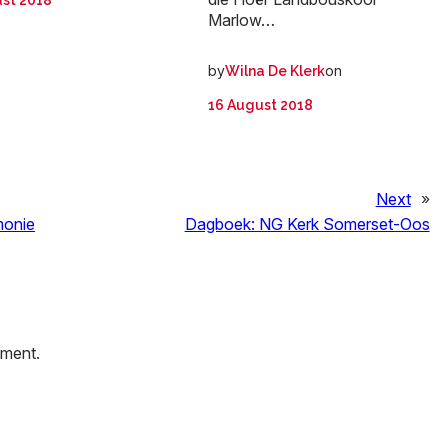
st 2018
Marlow…
by
on
Wilna De Klerk
16 August 2018
Next
»
monie
Dagboek: NG Kerk Somerset-Oos
mment.