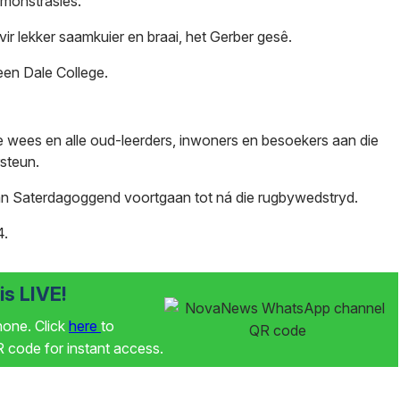
emonstrasies.”
ir lekker saamkuier en braai, het Gerber gesê.
een Dale College.
e wees en alle oud-leerders, inwoners en besoekers aan die
steun.
 van Saterdagoggend voortgaan tot ná die rugbywedstryd.
4.
s LIVE!
phone. Click
here
to
code for instant access.