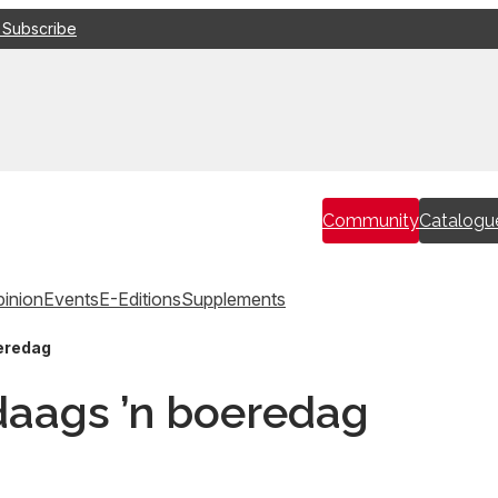
 Subscribe
Community
Catalogu
inion
Events
E-Editions
Supplements
eredag
daags ’n boeredag