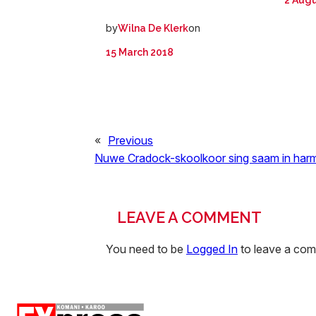
2 Augu
by
on
Wilna De Klerk
15 March 2018
«
Previous
Nuwe Cradock-skoolkoor sing saam in har
LEAVE A COMMENT
You need to be
Logged In
to leave a co