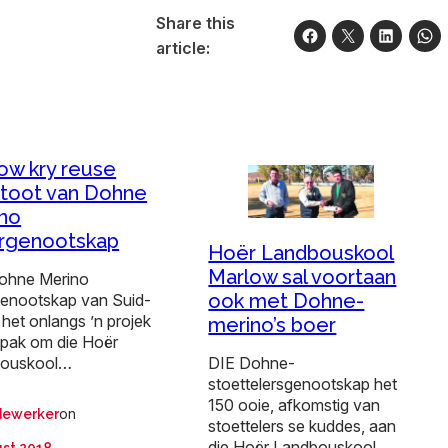
Share this
article:
ow kry reuse
toot van Dohne
no
rgenootskap
Hoër Landbouskool
Marlow sal voortaan
ohne Merino
ook met Dohne-
genootskap van Suid-
 het onlangs ’n projek
merino’s boer
pak om die Hoër
DIE Dohne-
bouskool…
stoettelersgenootskap het
150 ooie, afkomstig van
on
ewerker
stoettelers se kuddes, aan
die Hoër Landbouskool