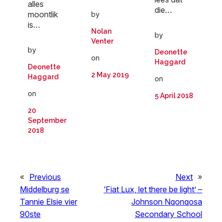
alles
die…
moontlik
by
is…
Nolan
by
Venter
by
Deonette
on
Haggard
Deonette
2 May 2019
Haggard
on
on
5 April 2018
20
September
2018
«
Previous
Next
»
Middelburg se
‘Fiat Lux, let there be light’ –
Tannie Elsie vier
Johnson Nqonqosa
90ste
Secondary School