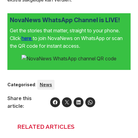
NovaNews WhatsApp Channel is LIVE!
Get the stories that matter, straight to your phone.
Click
here
to join NovaNews on WhatsApp or scan
the QR code for instant access.
Categorised
:
News
Share this
article:
RELATED ARTICLES