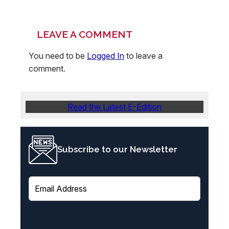
LEAVE A COMMENT
You need to be
Logged In
to leave a
comment.
Read the Latest E-Edition
Subscribe to our Newsletter
E
m
a
i