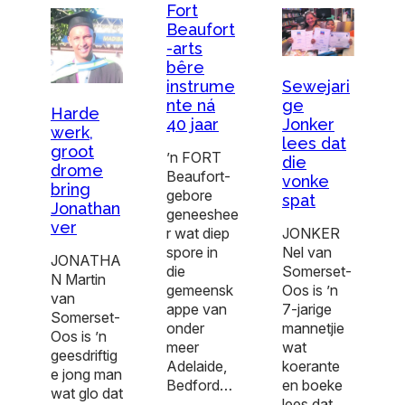
Fort
Beaufort
-arts
bêre
Sewejari
instrume
ge
nte ná
Harde
Jonker
40 jaar
werk,
lees dat
groot
’n FORT
die
drome
Beaufort-
vonke
bring
gebore
spat
Jonathan
geneeshee
ver
JONKER
r wat diep
Nel van
spore in
JONATHA
Somerset-
die
N Martin
Oos is ’n
gemeensk
van
7-jarige
appe van
Somerset-
mannetjie
onder
Oos is ’n
wat
meer
geesdriftig
koerante
Adelaide,
e jong man
en boeke
Bedford…
wat glo dat
lees dat