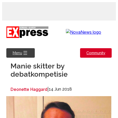
Skip
to
content
Community
Menu
Manie skitter by
debatkompetisie
Deonette Haggard
|
14 Jun 2018