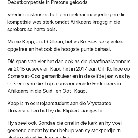
Debatkompetisie in Pretoria geloods.
Veertien instansies het teen mekaar meegeding en die
kompetisie was sterk omdat Afrikaans kragtig in die
sprekers se harte pols.
Manie Kapp, oud-Gilliaan, het as Kovsies se spanleier
opgetree en het ook die hoogste punte behaal.
Dié span van vier het dan ook as die plaatfinaalwenners
vir 2018 geseëvier. Kapp het in 2017 aan Gill-Kollege op
Somerset-Oos gematrikuleer en in dieselfde jaar was hy
ook een van die Top 5 onvoorbereide Redenaars in
Afrikaans in die Suid- en Oos-Kaap.
Kapp is ’n eerstejaarstudent aan die Vrystaatse
Universiteit en het by die Klipkerk aangesluit.
Hy speel ook Sondae die orrel in die kerk en hy voel
geseënd omdat hy met behulp van sy stokperdjie ’n
ekstra sakgeldjie kan verdien.