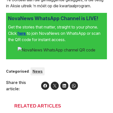
in Aksie uitreik ’n móét op die kwartaalprogram.
NovaNews WhatsApp Channel is LIVE!
Get the stories that matter, straight to your phone.
Click
here
to join NovaNews on WhatsApp or scan
the QR code for instant access.
Categorised
:
News
Share this
article:
RELATED ARTICLES