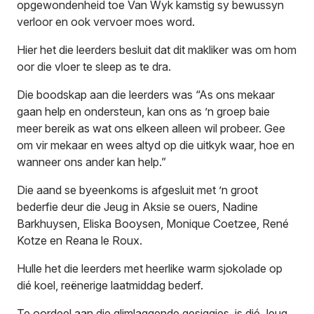
opgewondenheid toe Van Wyk kamstig sy bewussyn
verloor en ook vervoer moes word.
Hier het die leerders besluit dat dit makliker was om hom
oor die vloer te sleep as te dra.
Die boodskap aan die leerders was “As ons mekaar
gaan help en ondersteun, kan ons as ’n groep baie
meer bereik as wat ons elkeen alleen wil probeer. Gee
om vir mekaar en wees altyd op die uitkyk waar, hoe en
wanneer ons ander kan help.”
Die aand se byeenkoms is afgesluit met ’n groot
bederfie deur die Jeug in Aksie se ouers, Nadine
Barkhuysen, Eliska Booysen, Monique Coetzee, René
Kotze en Reana le Roux.
Hulle het die leerders met heerlike warm sjokolade op
dié koel, reënerige laatmiddag bederf.
Te oordeel aan die glimlaggende gesiggies, is dié Jeug