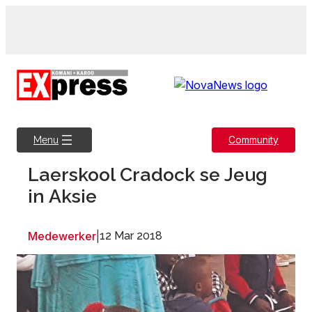
Skip
to
content
Community
Menu
Laerskool Cradock se Jeug
in Aksie
Medewerker
|
12 Mar 2018