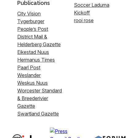
Publications
Soccer Laduma
Kickoff
City Vision
rooi rose
Tygerburger
People’s Post
District Mail &
Helderberg Gazette
Eikestad Nuus
Hermanus Times
Paarl Post
Weslander
Weskus Nuus
Worcester Standard
& Breederivier
Gazette
Swartland Gazette