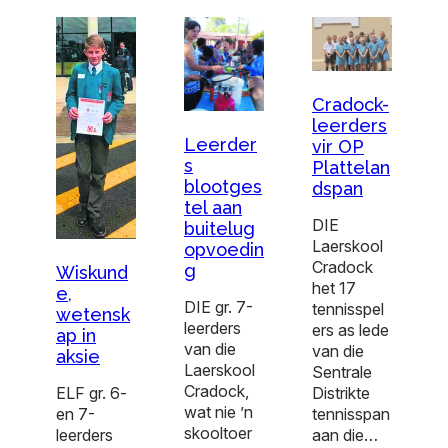
Cradock-
leerders
Leerder
vir OP
s
Plattelan
blootges
dspan
tel aan
DIE
buitelug
Laerskool
opvoedin
Cradock
g
Wiskund
het 17
e,
DIE gr. 7-
tennisspel
wetensk
leerders
ers as lede
ap in
van die
van die
aksie
Laerskool
Sentrale
Cradock,
Distrikte
ELF gr. 6-
wat nie ’n
tennisspan
en 7-
skooltoer
aan die…
leerders