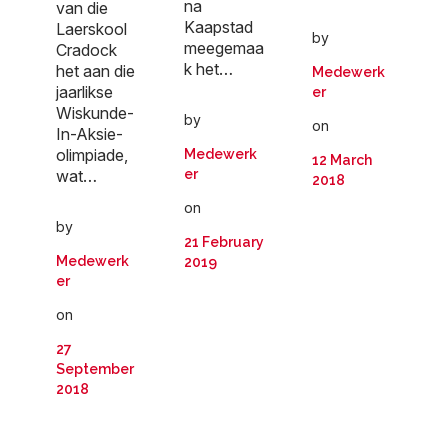
na
van die
Kaapstad
Laerskool
by
meegemaa
Cradock
k het…
het aan die
Medewerk
jaarlikse
er
Wiskunde-
by
on
In-Aksie-
olimpiade,
Medewerk
12 March
er
wat…
2018
on
by
21 February
Medewerk
2019
er
on
27
September
2018