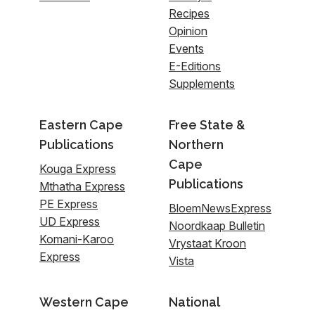
Recipes
Opinion
Events
E-Editions
Supplements
Eastern Cape
Free State &
Publications
Northern
Cape
Kouga Express
Publications
Mthatha Express
PE Express
BloemNewsExpress
UD Express
Noordkaap Bulletin
Komani-Karoo
Vrystaat Kroon
Express
Vista
Western Cape
National