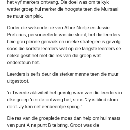
het vyf merkers ontvang. Die doel was om te kyk
watter groep hul merker die hoogste teen die Muirsaal
se muur kan plak.
Onder die wakende oë van Albré Nortjé en Jessie
Pretorius, personeellede van die skool, het die leerders
baie gou planne gemaak en unieke strategieë is gevolg,
soos die kortste leerders wat op die langste leerders se
nekke gesit het met die res van die groep wat
ondersteun het.
Leerders is selfs deur die sterker manne teen die muur
uitgestoot.
’n Tweede aktiwiteit het gevolg waar van die leerders in
elke groep ’n nota ontvang het, soos “Jy is blind stom
doof. Jy kan net eenbeentjie spring.”
Die res van die groeplede moes dan help om hul maats
van punt A na punt B te bring. Groot was die