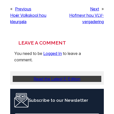
«
Previous
Next
»
Hoër Volkskool hou
Hofmeyr hou VLV-
kleurgala
vergadering
LEAVE A COMMENT
You need to be
Logged In
to leave a
comment.
Read the Latest E-Edition
Subscribe to our Newsletter