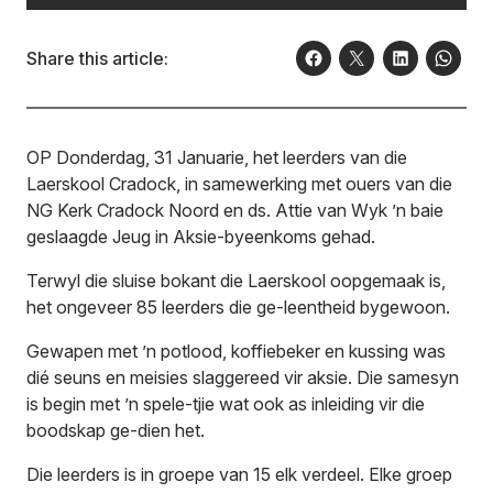
Share this article:
OP Donderdag, 31 Januarie, het leerders van die
Laerskool Cradock, in samewerking met ouers van die
NG Kerk Cradock Noord en ds. Attie van Wyk ’n baie
geslaagde Jeug in Aksie-byeenkoms gehad.
Terwyl die sluise bokant die Laerskool oopgemaak is,
het ongeveer 85 leerders die ge-leentheid bygewoon.
Gewapen met ’n potlood, koffiebeker en kussing was
dié seuns en meisies slaggereed vir aksie. Die samesyn
is begin met ’n spele-tjie wat ook as inleiding vir die
boodskap ge-dien het.
Die leerders is in groepe van 15 elk verdeel. Elke groep