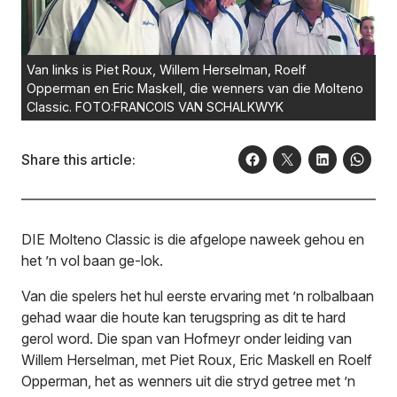
Van links is Piet Roux, Willem Herselman, Roelf
Opperman en Eric Maskell, die wenners van die Molteno
Classic. FOTO:FRANCOIS VAN SCHALKWYK
Share this article:
DIE Molteno Classic is die afgelope naweek gehou en
het ’n vol baan ge-lok.
Van die spelers het hul eerste ervaring met ’n rolbalbaan
gehad waar die houte kan terugspring as dit te hard
gerol word. Die span van Hofmeyr onder leiding van
Willem Herselman, met Piet Roux, Eric Maskell en Roelf
Opperman, het as wenners uit die stryd getree met ’n