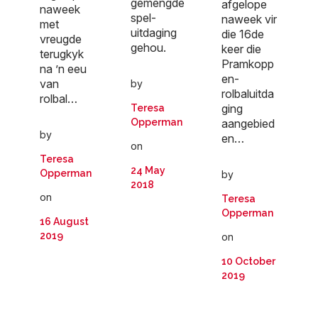
gemengde
afgelope
naweek
spel-
naweek vir
met
uitdaging
die 16de
vreugde
gehou.
keer die
terugkyk
Pramkopp
na ’n eeu
en-
van
by
rolbaluitda
rolbal…
ging
Teresa
Opperman
aangebied
by
en…
on
Teresa
24 May
Opperman
by
2018
on
Teresa
Opperman
16 August
2019
on
10 October
2019