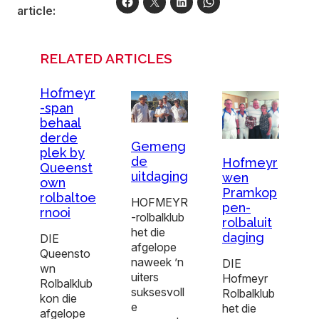
article:
RELATED ARTICLES
Hofmeyr
-span
behaal
derde
Gemeng
plek by
de
Hofmeyr
Queenst
uitdaging
wen
own
Pramkop
rolbaltoe
HOFMEYR
pen-
rnooi
-rolbalklub
rolbaluit
het die
daging
DIE
afgelope
Queensto
naweek ’n
DIE
wn
uiters
Hofmeyr
Rolbalklub
suksesvoll
Rolbalklub
kon die
e
het die
afgelope