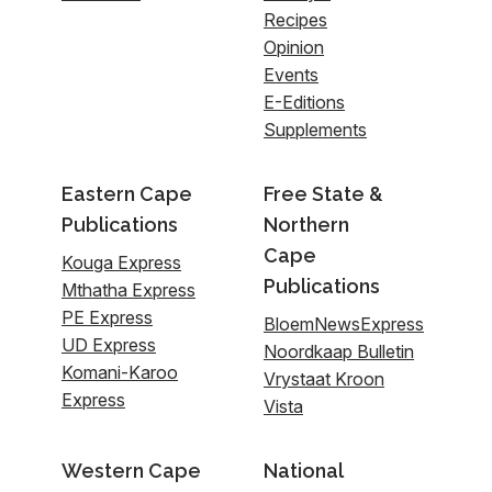
Recipes
Opinion
Events
E-Editions
Supplements
Eastern Cape
Free State &
Publications
Northern
Cape
Kouga Express
Publications
Mthatha Express
PE Express
BloemNewsExpress
UD Express
Noordkaap Bulletin
Komani-Karoo
Vrystaat Kroon
Express
Vista
Western Cape
National