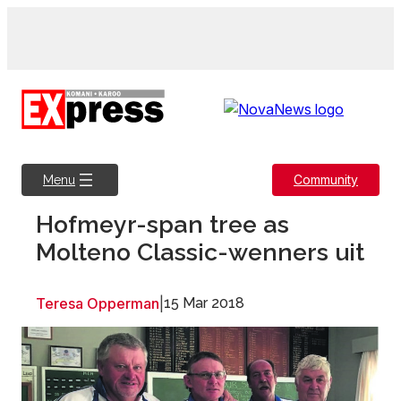
Skip
to
content
Community
Menu
Hofmeyr-span tree as
Molteno Classic-wenners uit
Teresa Opperman
|
15 Mar 2018