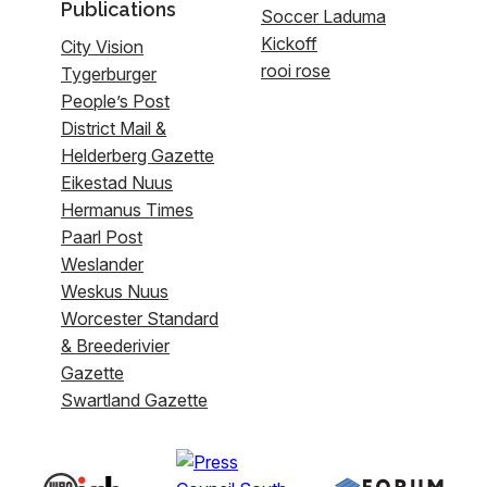
Publications
Soccer Laduma
Kickoff
City Vision
rooi rose
Tygerburger
People’s Post
District Mail &
Helderberg Gazette
Eikestad Nuus
Hermanus Times
Paarl Post
Weslander
Weskus Nuus
Worcester Standard
& Breederivier
Gazette
Swartland Gazette