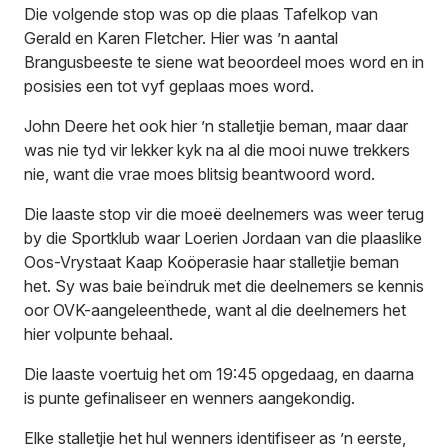
Die volgende stop was op die plaas Tafelkop van
Gerald en Karen Fletcher. Hier was ’n aantal
Brangusbeeste te siene wat beoordeel moes word en in
posisies een tot vyf geplaas moes word.
John Deere het ook hier ’n stalletjie beman, maar daar
was nie tyd vir lekker kyk na al die mooi nuwe trekkers
nie, want die vrae moes blitsig beantwoord word.
Die laaste stop vir die moeë deelnemers was weer terug
by die Sportklub waar Loerien Jordaan van die plaaslike
Oos-Vrystaat Kaap Koöperasie haar stalletjie beman
het. Sy was baie beïndruk met die deelnemers se kennis
oor OVK-aangeleenthede, want al die deelnemers het
hier volpunte behaal.
Die laaste voertuig het om 19:45 opgedaag, en daarna
is punte gefinaliseer en wenners aangekondig.
Elke stalletjie het hul wenners identifiseer as ’n eerste,