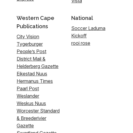
Vista
Western Cape
National
Publications
Soccer Laduma
Kickoff
City Vision
rooi rose
Tygerburger
People’s Post
District Mail &
Helderberg Gazette
Eikestad Nuus
Hermanus Times
Paarl Post
Weslander
Weskus Nuus
Worcester Standard
& Breederivier
Gazette