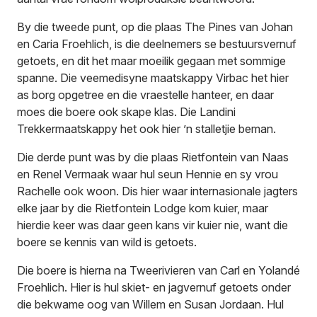
By die tweede punt, op die plaas The Pines van Johan
en Caria Froehlich, is die deelnemers se bestuursvernuf
getoets, en dit het maar moeilik gegaan met sommige
spanne. Die veemedisyne maatskappy Virbac het hier
as borg opgetree en die vraestelle hanteer, en daar
moes die boere ook skape klas. Die Landini
Trekkermaatskappy het ook hier ’n stalletjie beman.
Die derde punt was by die plaas Rietfontein van Naas
en Renel Vermaak waar hul seun Hennie en sy vrou
Rachelle ook woon. Dis hier waar internasionale jagters
elke jaar by die Rietfontein Lodge kom kuier, maar
hierdie keer was daar geen kans vir kuier nie, want die
boere se kennis van wild is getoets.
Die boere is hierna na Tweerivieren van Carl en Yolandé
Froehlich. Hier is hul skiet- en jagvernuf getoets onder
die bekwame oog van Willem en Susan Jordaan. Hul