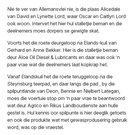
Nie te ver van Allemansvlei nie, is die plaas Alicedale
van David en Lynette Lord, waar Oscar en Caitlyn Lord
ook woon. Intervet het hier hul stalletjie beman en die
deelnemers moes dorpers se gewigte skat.
Voorts het die roete deurgeloop na Elands-kuil van
Gerhard en Anne Bekker. Hier is die stalletjie beman
deur Aloe Oil Diesel & Lubricants en daar was ook ’n
paar vrae wat die deelnemers laat kopkrap het.
Vanaf Elandskuil het die roete teruggeloop na die
Steynsburg teerpad, en daar langs die pad , by die
spilpuntlande van Deon, Bennie en Nielbert Lategan,
moes die voertuie stop om ’n paar vrae te beantwoord
wat deur Agrico en Rikus Landboudienste aan hulle
gestel is. Hul kennis oor spilpunte is hier deeglik getoets
en ook die produkte wat met gewasprodusering gebruik
word, was op die vraestel.