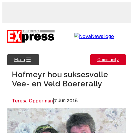
Skip
to
content
Community
Menu
Hofmeyr hou suksesvolle
Vee- en Veld Boererally
Teresa Opperman
|
7 Jun 2018