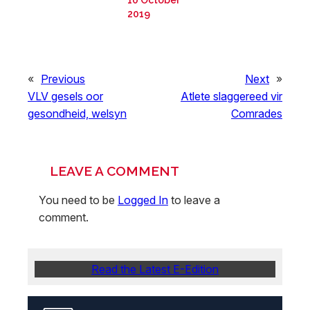
10 October
2019
«
Previous
Next
»
VLV gesels oor
Atlete slaggereed vir
gesondheid, welsyn
Comrades
LEAVE A COMMENT
You need to be
Logged In
to leave a
comment.
Read the Latest E-Edition