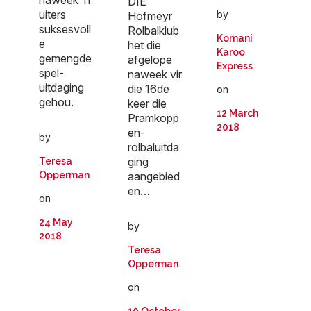
DIE
uiters
by
Hofmeyr
suksesvoll
Rolbalklub
Komani
e
het die
Karoo
gemengde
afgelope
Express
spel-
naweek vir
uitdaging
die 16de
on
gehou.
keer die
12 March
Pramkopp
2018
en-
by
rolbaluitda
ging
Teresa
Opperman
aangebied
en…
on
24 May
by
2018
Teresa
Opperman
on