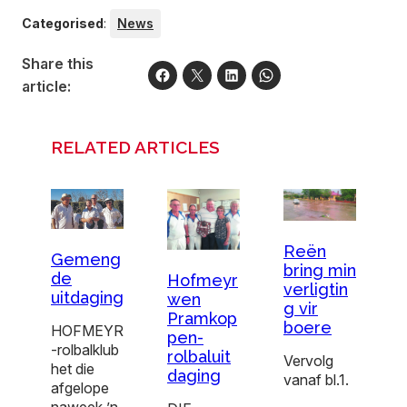
Categorised
:
News
Share this
article:
RELATED ARTICLES
Reën
Gemeng
bring min
de
Hofmeyr
verligtin
uitdaging
wen
g vir
Pramkop
boere
HOFMEYR
pen-
-rolbalklub
rolbaluit
Vervolg
het die
daging
vanaf bl.1.
afgelope
naweek ’n