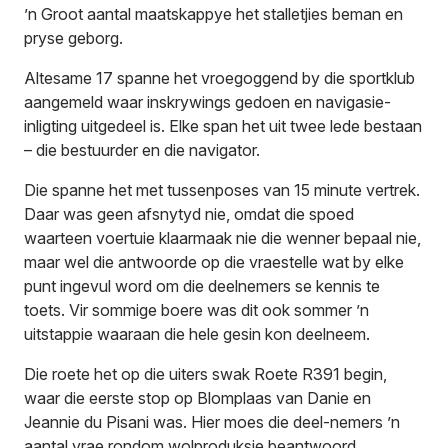
’n Groot aantal maatskappye het stalletjies beman en
pryse geborg.
Altesame 17 spanne het vroegoggend by die sportklub
aangemeld waar inskrywings gedoen en navigasie-
inligting uitgedeel is. Elke span het uit twee lede bestaan
– die bestuurder en die navigator.
Die spanne het met tussenposes van 15 minute vertrek.
Daar was geen afsnytyd nie, omdat die spoed
waarteen voertuie klaarmaak nie die wenner bepaal nie,
maar wel die antwoorde op die vraestelle wat by elke
punt ingevul word om die deelnemers se kennis te
toets. Vir sommige boere was dit ook sommer ’n
uitstappie waaraan die hele gesin kon deelneem.
Die roete het op die uiters swak Roete R391 begin,
waar die eerste stop op Blomplaas van Danie en
Jeannie du Pisani was. Hier moes die deel-nemers ’n
aantal vrae rondom wolproduksie beantwoord.