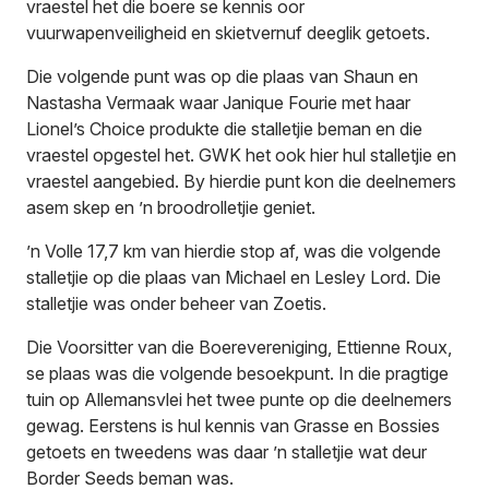
vraestel het die boere se kennis oor
vuurwapenveiligheid en skietvernuf deeglik getoets.
Die volgende punt was op die plaas van Shaun en
Nastasha Vermaak waar Janique Fourie met haar
Lionel’s Choice produkte die stalletjie beman en die
vraestel opgestel het. GWK het ook hier hul stalletjie en
vraestel aangebied. By hierdie punt kon die deelnemers
asem skep en ’n broodrolletjie geniet.
’n Volle 17,7 km van hierdie stop af, was die volgende
stalletjie op die plaas van Michael en Lesley Lord. Die
stalletjie was onder beheer van Zoetis.
Die Voorsitter van die Boerevereniging, Ettienne Roux,
se plaas was die volgende besoekpunt. In die pragtige
tuin op Allemansvlei het twee punte op die deelnemers
gewag. Eerstens is hul kennis van Grasse en Bossies
getoets en tweedens was daar ’n stalletjie wat deur
Border Seeds beman was.