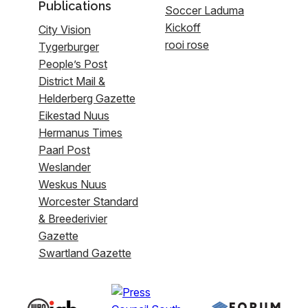
Publications
Soccer Laduma
Kickoff
City Vision
rooi rose
Tygerburger
People’s Post
District Mail &
Helderberg Gazette
Eikestad Nuus
Hermanus Times
Paarl Post
Weslander
Weskus Nuus
Worcester Standard
& Breederivier
Gazette
Swartland Gazette