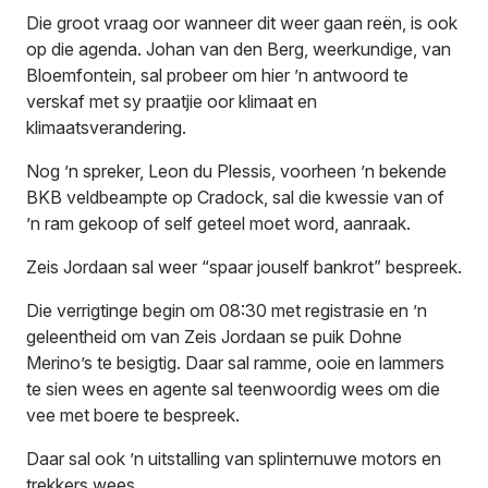
Die groot vraag oor wanneer dit weer gaan reën, is ook
op die agenda. Johan van den Berg, weerkundige, van
Bloemfontein, sal probeer om hier ’n antwoord te
verskaf met sy praatjie oor klimaat en
klimaatsverandering.
Nog ’n spreker, Leon du Plessis, voorheen ’n bekende
BKB veldbeampte op Cradock, sal die kwessie van of
’n ram gekoop of self geteel moet word, aanraak.
Zeis Jordaan sal weer “spaar jouself bankrot” bespreek.
Die verrigtinge begin om 08:30 met registrasie en ’n
geleentheid om van Zeis Jordaan se puik Dohne
Merino’s te besigtig. Daar sal ramme, ooie en lammers
te sien wees en agente sal teenwoordig wees om die
vee met boere te bespreek.
Daar sal ook ’n uitstalling van splinternuwe motors en
trekkers wees.