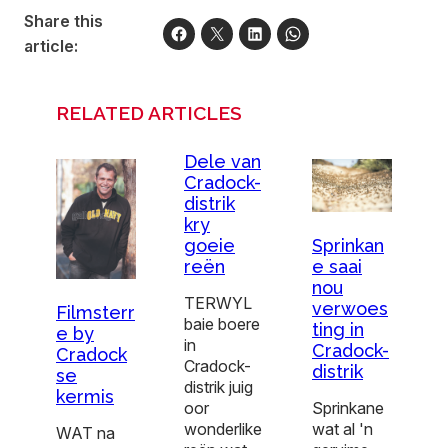
Share this
article:
RELATED ARTICLES
Dele van
Cradock-
distrik
kry
goeie
Sprinkan
reën
e saai
nou
TERWYL
verwoes
Filmsterr
baie boere
ting in
e by
in
Cradock-
Cradock
Cradock-
distrik
se
distrik juig
kermis
oor
Sprinkane
wonderlike
wat al 'n
WAT na