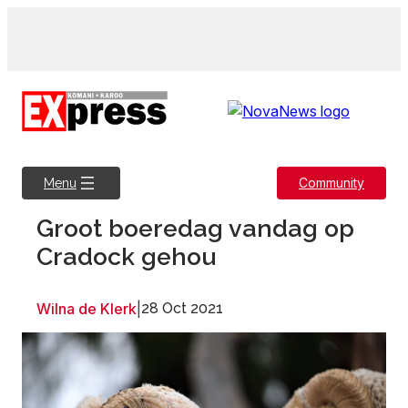
Skip
to
content
Community
Menu
Groot boeredag vandag op
Cradock gehou
Wilna de Klerk
|
28 Oct 2021