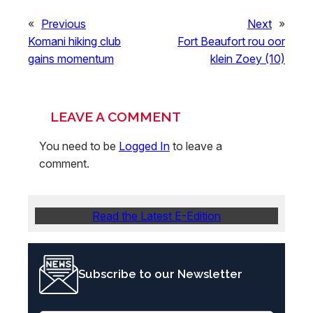
«
Previous
Next
»
Komani hiking club
Fort Beaufort rou oor
gains momentum
klein Zoey (10)
LEAVE A COMMENT
You need to be
Logged In
to leave a
comment.
Read the Latest E-Edition
Subscribe to our Newsletter