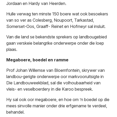
Jordaan en Hardy van Heerden.
Hulle verwag ten minste 150 boere wat ook besoekers
van so ver as Colesberg, Noupoort, Tarkastad,
Somerset-Oos, Graaff- Reinet en Hofmeyr sal insluit.
Van die land se bekendste sprekers op landbougebied
gaan verskeie belangrike onderwerpe onder die loep
plaas.
Megaboere, boedel en ramme
Prof Johan Willemse van Bloemfontein, skrywer van
landbou-gerigte onderwerpe oor markvooruitsigte in
Die Landbouweekblad
, sal die volhoubaarheid van
vleis- en veselboerdery in die Karoo bespreek.
Hy sal ook oor megaboere, en hoe om ’n boedel op die
mees sinvolle manier onder drie erfgename te verdeel,
behandel.