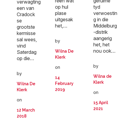
reën wat
geruime
verwagting
op hul
tyd
een van
plase
verwoestin
Cradock
uitgesak
g in die
se
het,…
Middelburg
grootste
-distrik
kermisse
aangerig
sal wees,
by
het, het
vind
nou ook…
Wilna De
Saterdag
Klerk
op die…
by
on
by
Wilna de
14
Klerk
February
Wilna De
2019
Klerk
on
on
15 April
2021
12 March
2018