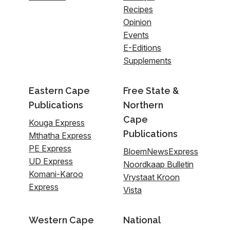
Recipes
Opinion
Events
E-Editions
Supplements
Eastern Cape
Free State &
Publications
Northern
Cape
Kouga Express
Publications
Mthatha Express
PE Express
BloemNewsExpress
UD Express
Noordkaap Bulletin
Komani-Karoo
Vrystaat Kroon
Express
Vista
Western Cape
National