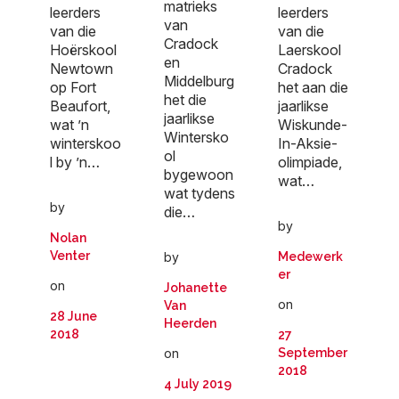
matrieks
leerders
leerders
van
van die
van die
Cradock
Hoërskool
Laerskool
en
Newtown
Cradock
Middelburg
op Fort
het aan die
het die
Beaufort,
jaarlikse
jaarlikse
wat ’n
Wiskunde-
Wintersko
winterskoo
In-Aksie-
ol
l by ’n…
olimpiade,
bygewoon
wat…
wat tydens
by
die…
by
Nolan
Venter
by
Medewerk
er
on
Johanette
on
Van
28 June
Heerden
2018
27
on
September
2018
4 July 2019