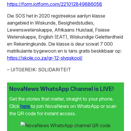
https://form.jotform.com/221012849886058
Die SOS het in 2020 regstreekse aanlyn klasse
aangebied in Wiskunde, Besigheidstudies,
Lewenswetenskappe, Afrikaans Huistaal, Fisiese
Wetenskappe, English (EAT), Wiskundige Geletterdheid
en Rekeningkunde. Die klasse is deur sowat 7 000
matrikulante bygewoon en is tans gratis beskikbaar op:
https://skole.co.za/gr-12-slypskool/
– UITGEREIK: SOLIDARITEIT
NovaNews WhatsApp Channel is LIVE!
Get the stories that matter, straight to your phone.
Click
here
to join NovaNews on WhatsApp or scan
the QR code for instant access.