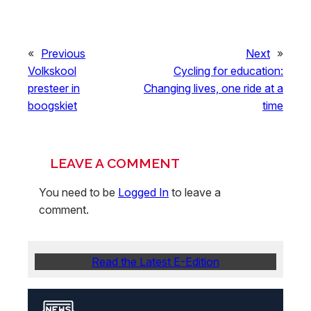
«
Previous
Next
»
Volkskool
Cycling for education:
presteer in
Changing lives, one ride at a
boogskiet
time
LEAVE A COMMENT
You need to be
Logged In
to leave a
comment.
Read the Latest E-Edition