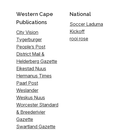
Western Cape
National
Publications
Soccer Laduma
Kickoff
City Vision
rooi rose
Tygerburger
People’s Post
District Mail &
Helderberg Gazette
Eikestad Nuus
Hermanus Times
Paarl Post
Weslander
Weskus Nuus
Worcester Standard
& Breederivier
Gazette
Swartland Gazette