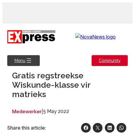
Skip
to
content
Community
Menu
Gratis regstreekse
Wiskunde-klasse vir
matrieks
Medewerker
|
5 May 2022
Share this article: