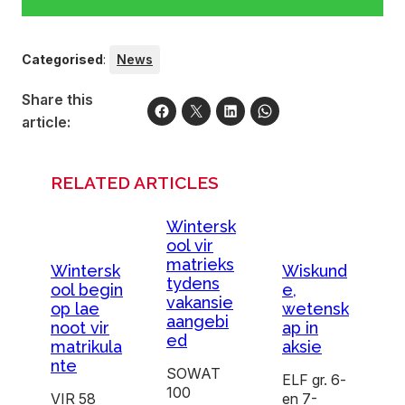
Categorised
:
News
Share this
article:
RELATED ARTICLES
Wintersk
ool vir
matrieks
Wintersk
Wiskund
tydens
ool begin
e,
vakansie
op lae
wetensk
aangebi
noot vir
ap in
ed
matrikula
aksie
nte
SOWAT
ELF gr. 6-
100
VIR 58
en 7-