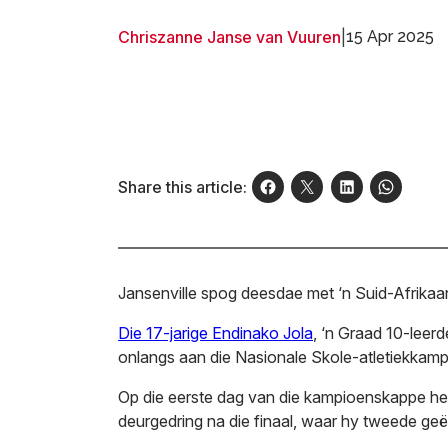
Chriszanne Janse van Vuuren
|
15 Apr 2025
Share this article:
Jansenville spog deesdae met ‘n Suid-Afrika
Die 17-jarige Endinako Jola
, ‘n Graad 10-leer
onlangs aan die Nasionale Skole-atletiekkam
Op die eerste dag van die kampioenskappe het 
deurgedring na die finaal, waar hy tweede geëi