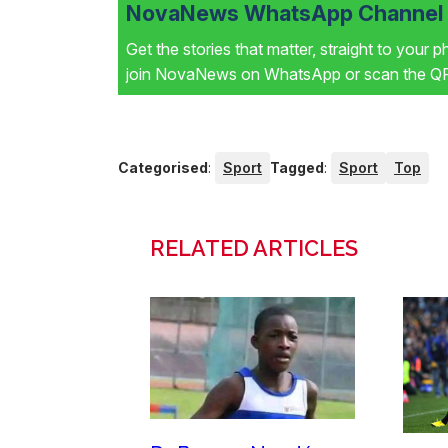
NovaNews WhatsApp Channel i
Get the stories that matter, straight to your 
join NovaNews on WhatsApp or scan the QR 
Categorised
:
Sport
Tagged
:
Sport
Top
RELATED ARTICLES