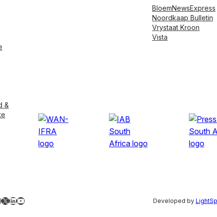
BloemNewsExpress
Noordkaap Bulletin
Vrystaat Kroon
Vista
e
d &
te
ebook
nstagram
X
LinkedIn
YouTube
Developed by
LightS