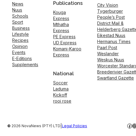
Publications
News
City Vision
Nuus
Tygerburger
Kouga
Schools
People’s Post
Express
Sport
District Mail &
Mthatha
Business
Helderberg Gazett
Express
Lifestyle
Eikestad Nuus
PE Express
Recipes
Hermanus Times
UD Express
Opinion
Paarl Post
Komani-Karoo
Events
Weslander
Express
E-Editions
Weskus Nuus
Supplements
Worcester Standar
Breederivier Gazet
National
Swartland Gazette
Soccer
Laduma
Kickoff
rooi rose
Fac
I
|
©
2026 NovaNews (PTY) LTD
Legal Policies