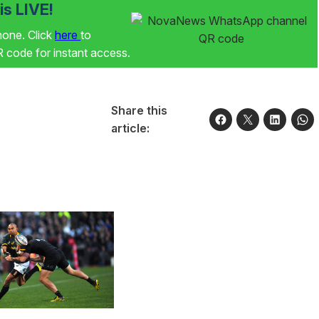
s LIVE!
phone. Click
here
to
code for instant access.
Share this
article: