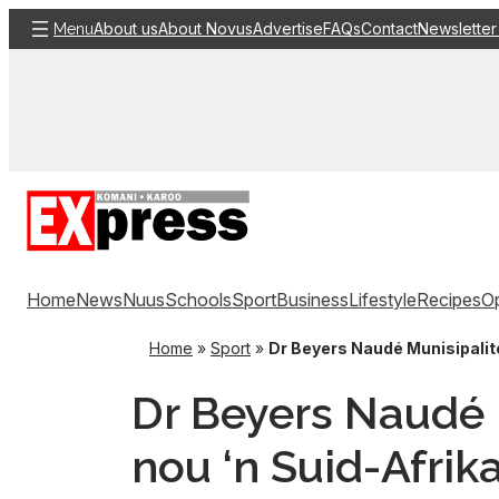
Skip
About us
About Novus
Advertise
FAQs
Contact
Newsletter
Menu
to
content
Home
News
Nuus
Schools
Sport
Business
Lifestyle
Recipes
Op
Home
»
Sport
»
Dr Beyers Naudé Munisipalite
Dr Beyers Naudé M
nou ‘n Suid-Afri