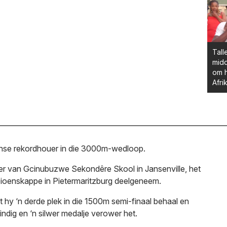
Tall
midd
om h
Afr
anse rekordhouer in die 3000m-wedloop.
der van Gcinubuzwe Sekondêre Skool in Jansenville, het
pioenskappe in Pietermaritzburg deelgeneem.
hy ‘n derde plek in die 1500m semi-finaal behaal en
ndig en ‘n silwer medalje verower het.