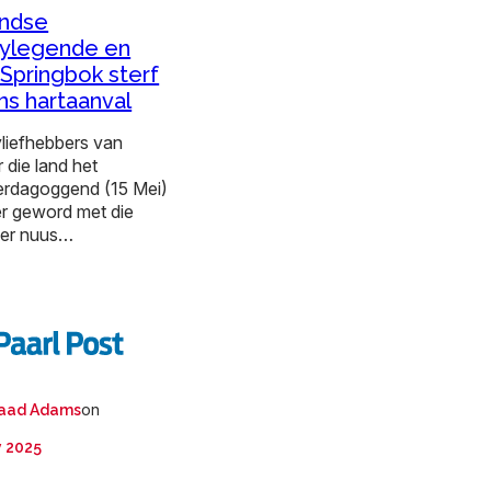
ndse
ylegende en
Springbok sterf
s hartaanval
liefhebbers van
 die land het
rdagoggend (15 Mei)
r geword met die
eer nuus…
:
on
aad Adams
y 2025