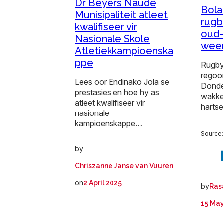
Dr Beyers Naudé
Bola
Munisipaliteit atleet
rugb
kwalifiseer vir
oud-
Nasionale Skole
ween
Atletiekkampioenska
ppe
Rugby
regoor
Lees oor Endinako Jola se
Donde
prestasies en hoe hy as
wakke
atleet kwalifiseer vir
harts
nasionale
kampioenskappe…
Source
by
Chriszanne Janse van Vuuren
on
2 April 2025
by
Ras
15 Ma