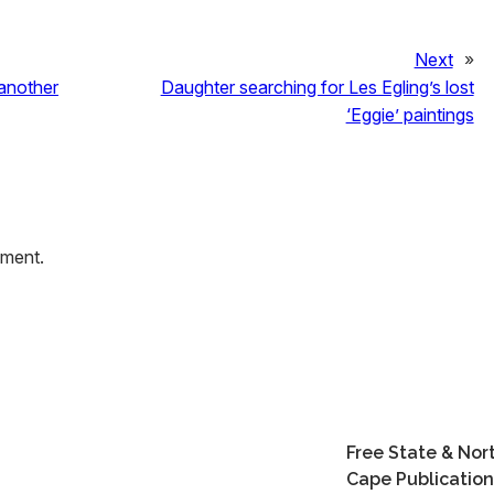
Next
»
 another
Daughter searching for Les Egling’s lost
‘Eggie’ paintings
mment.
Free State & Nor
Cape Publication