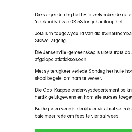
Die volgende dag het hy ‘n welverdiende goue
‘n rekordtyd van 08:53 losgehardloop het.
Jola is ‘n toegewyde lid van die #Sinalithemba
Sikiwe, afgerig.
Die Jansenville-gemeenskap is uiters trots op 
afgelope atletiekseisoen.
Met sy terugkeer verlede Sondag het hulle ho
skool begelei om hom te vereer.
Die Oos-Kaapse onderwysdepartement se krin
hartlik gelukgewens en hom alle sukses toegew
Beide pa en seun is dankbaar vir almal se vo
baie meer rede om fees te vier sal wees.