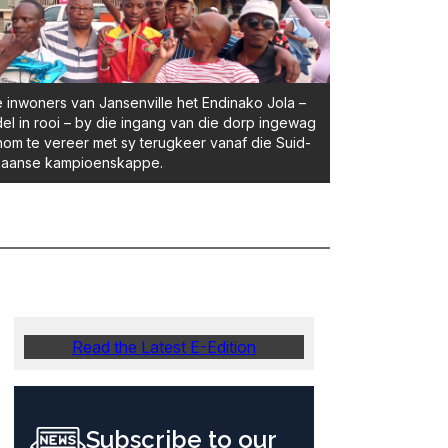
e inwoners van Jansenville het Endinako Jola –
el in rooi – by die ingang van die dorp ingewag
om te vereer met sy terugkeer vanaf die Suid-
ikaanse kampioenskappe.
Read the Latest E-Edition
Subscribe to our