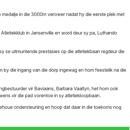
 medalje in die 3000m verower nadat hy die eerste plek met
 Atletiekklub in Jansenville en word deur sy pa, Luthando
sy se uitmuntende prestasies op die atletiekbaan regdeur die
m by die ingang van die dorp ingewag en hom feestelik na die
gbestuurder vir Baviaans, Barbara Vaaltyn, het hom ook
ens vir die pad vorentoe in sy atletiekloopbaan.
lgehoue ondersteuning en hoop dat daar in die toekoms nog