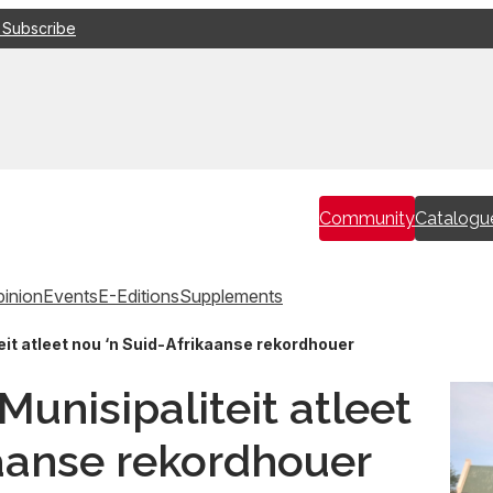
 Subscribe
Community
Catalogu
inion
Events
E-Editions
Supplements
it atleet nou ‘n Suid-Afrikaanse rekordhouer
unisipaliteit atleet
kaanse rekordhouer