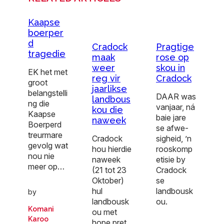
Kaapse
boerper
d
Cradock
Pragtige
tragedie
maak
rose op
weer
skou in
EK het met
reg vir
Cradock
groot
jaarlikse
belangstelli
DAAR was
landbous
ng die
vanjaar, ná
kou die
Kaapse
baie jare
naweek
Boerperd
se afwe-
treurmare
Cradock
sigheid, ’n
gevolg wat
hou hierdie
rooskomp
nou nie
naweek
etisie by
meer op…
(21 tot 23
Cradock
Oktober)
se
hul
landbousk
by
landbousk
ou.
Komani
ou met
Karoo
hope pret