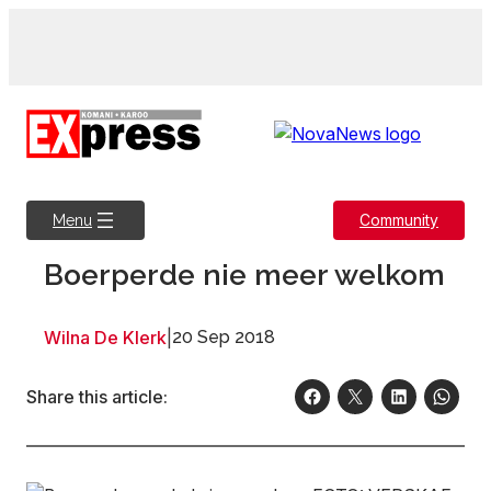
Skip
to
content
Community
Menu
Boerperde nie meer welkom
Wilna De Klerk
|
20 Sep 2018
Share this article: