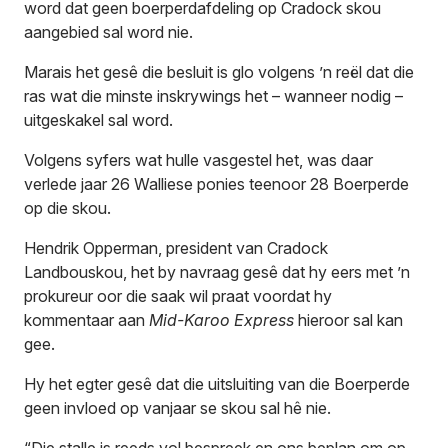
word dat geen boerperdafdeling op Cradock skou
aangebied sal word nie.
Marais het gesê die besluit is glo volgens ’n reël dat die
ras wat die minste inskrywings het – wanneer nodig –
uitgeskakel sal word.
Volgens syfers wat hulle vasgestel het, was daar
verlede jaar 26 Walliese ponies teenoor 28 Boerperde
op die skou.
Hendrik Opperman, president van Cradock
Landbouskou, het by navraag gesê dat hy eers met ’n
prokureur oor die saak wil praat voordat hy
kommentaar aan
Mid-Karoo Express
hieroor sal kan
gee.
Hy het egter gesê dat die uitsluiting van die Boerperde
geen invloed op vanjaar se skou sal hê nie.