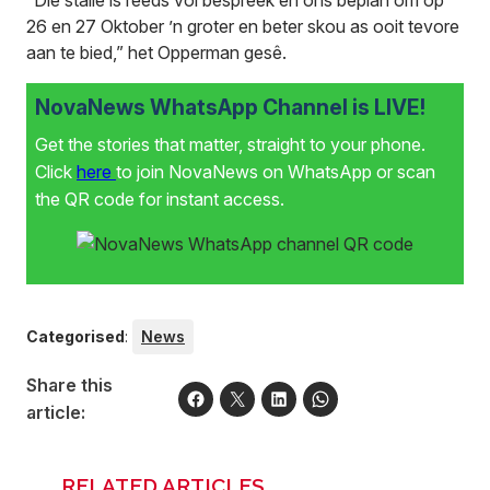
“Die stalle is reeds vol bespreek en ons beplan om op
26 en 27 Oktober ’n groter en beter skou as ooit tevore
aan te bied,” het Opperman gesê.
NovaNews WhatsApp Channel is LIVE!
Get the stories that matter, straight to your phone.
Click
here
to join NovaNews on WhatsApp or scan
the QR code for instant access.
Categorised
:
News
Share this
article:
RELATED ARTICLES