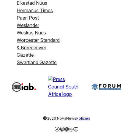
Eikestad Nuus
Hermanus Times
Paarl Post
Weslander
Weskus Nuus
Worcester Standard
& Breederivier
Gazette
Swartland Gazette
©
2026 NovaNews
Policies
Facebook
Instagram
X
LinkedIn
YouTube