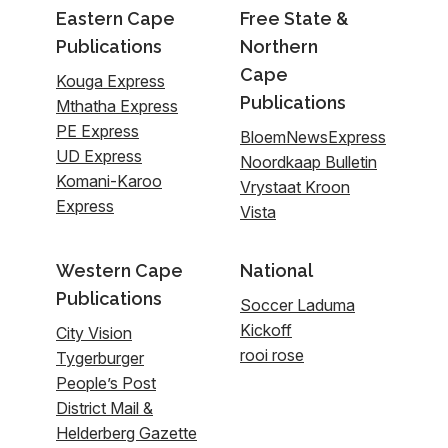
Eastern Cape
Free State &
Publications
Northern
Cape
Kouga Express
Publications
Mthatha Express
PE Express
BloemNewsExpress
UD Express
Noordkaap Bulletin
Komani-Karoo
Vrystaat Kroon
Express
Vista
Western Cape
National
Publications
Soccer Laduma
Kickoff
City Vision
rooi rose
Tygerburger
People’s Post
District Mail &
Helderberg Gazette