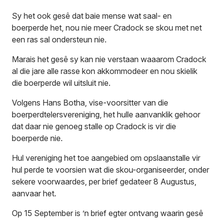
Sy het ook gesê dat baie mense wat saal- en
boerperde het, nou nie meer Cradock se skou met net
een ras sal ondersteun nie.
Marais het gesê sy kan nie verstaan waaarom Cradock
al die jare alle rasse kon akkommodeer en nou skielik
die boerperde wil uitsluit nie.
Volgens Hans Botha, vise-voorsitter van die
boerperdtelersvereniging, het hulle aanvanklik gehoor
dat daar nie genoeg stalle op Cradock is vir die
boerperde nie.
Hul vereniging het toe aangebied om opslaanstalle vir
hul perde te voorsien wat die skou-organiseerder, onder
sekere voorwaardes, per brief gedateer 8 Augustus,
aanvaar het.
Op 15 September is ’n brief egter ontvang waarin gesê