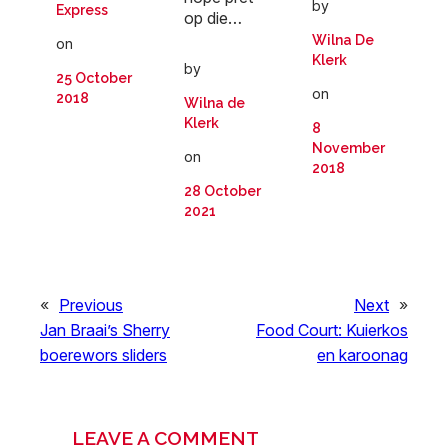
by
Express
op die…
Wilna De
on
Klerk
by
25 October
on
2018
Wilna de
Klerk
8
November
on
2018
28 October
2021
«
Previous
Next
»
Jan Braai’s Sherry
Food Court: Kuierkos
boerewors sliders
en karoonag
LEAVE A COMMENT