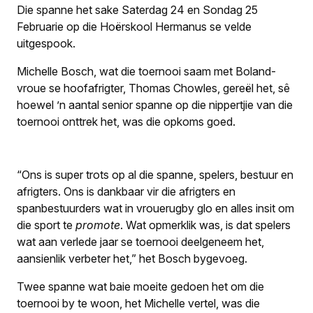
Die spanne het sake Saterdag 24 en Sondag 25
Februarie op die Hoërskool Hermanus se velde
uitgespook.
Michelle Bosch, wat die toernooi saam met Boland-
vroue se hoofafrigter, Thomas Chowles, gereël het, sê
hoewel ’n aantal senior spanne op die nippertjie van die
toernooi onttrek het, was die opkoms goed.
“Ons is super trots op al die spanne, spelers, bestuur en
afrigters. Ons is dankbaar vir die afrigters en
spanbestuurders wat in vrouerugby glo en alles insit om
die sport te
promote
. Wat opmerklik was, is dat spelers
wat aan verlede jaar se toernooi deelgeneem het,
aansienlik verbeter het,” het Bosch bygevoeg.
Twee spanne wat baie moeite gedoen het om die
toernooi by te woon, het Michelle vertel, was die