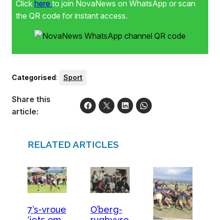
Click
here
to join NovaNews on WhatsApp or scan
the QR code for instant access.
Categorised
:
Sport
Share this
article:
RELATED ARTICLES
7’s-vroue
O’berg-
‘iets om
rugbyvro