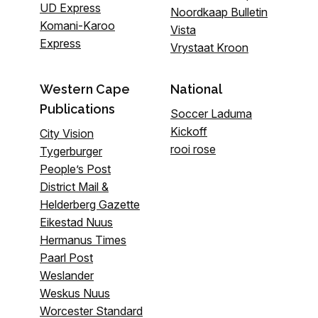
UD Express
Noordkaap Bulletin
Komani-Karoo
Vista
Express
Vrystaat Kroon
Western Cape
National
Publications
Soccer Laduma
Kickoff
City Vision
rooi rose
Tygerburger
People’s Post
District Mail &
Helderberg Gazette
Eikestad Nuus
Hermanus Times
Paarl Post
Weslander
Weskus Nuus
Worcester Standard