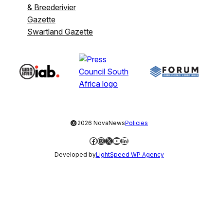
& Breederivier
Gazette
Swartland Gazette
©
2026 NovaNews
Policies
Facebook
Instagram
X
YouTube
LinkedIn
Developed by
LightSpeed WP Agency