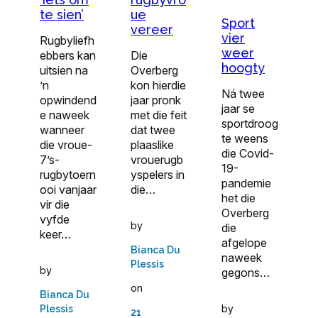
te sien’
ue
Sport
vereer
vier
Rugbyliefh
weer
ebbers kan
Die
hoogty
uitsien na
Overberg
’n
kon hierdie
Ná twee
opwindend
jaar pronk
jaar se
e naweek
met die feit
sportdroog
wanneer
dat twee
te weens
die vroue-
plaaslike
die Covid-
7’s-
vrouerugb
19-
rugbytoern
yspelers in
pandemie
ooi vanjaar
die…
het die
vir die
Overberg
vyfde
by
die
keer…
afgelope
Bianca Du
naweek
Plessis
by
gegons…
on
Bianca Du
by
Plessis
21