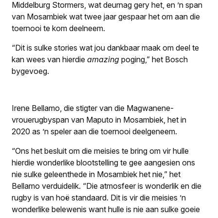
Middelburg Stormers, wat deurnag gery het, en ’n span
van Mosambiek wat twee jaar gespaar het om aan die
toernooi te kom deelneem.
“Dit is sulke stories wat jou dankbaar maak om deel te
kan wees van hierdie
amazing
poging,” het Bosch
bygevoeg.
Irene Bellamo, die stigter van die Magwanene-
vrouerugbyspan van Maputo in Mosambiek, het in
2020 as ’n speler aan die toernooi deelge­neem.
“Ons het besluit om die meisies te bring om vir hulle
hierdie wonderlike blootstelling te gee aangesien ons
nie sulke geleenthede in Mosambiek het nie,” het
Bellamo verduidelik. “Die atmosfeer is wonderlik en die
rugby is van hoë standaard. Dit is vir die meisies ’n
wonderlike belewenis want hulle is nie aan sulke goeie