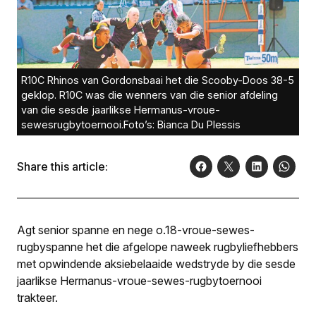
R10C Rhinos van Gordonsbaai het die Scooby-Doos 38-5
geklop. R10C was die wenners van die senior afdeling
van die sesde jaarlikse Hermanus-vroue-
sewesrugbytoernooi.Foto’s: Bianca Du Plessis
Share this article:
Agt senior spanne en nege o.18-vroue-sewes-
rugbyspanne het die afgelope naweek rugbylief­hebbers
met opwindende aksiebelaaide wedstryde by die sesde
jaarlikse Hermanus-vroue-sewes-rugbytoernooi
trakteer.