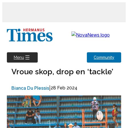
Skip
to
content
Community
Menu
Vroue skop, drop en ‘tackle’
Bianca Du Plessis
|
28 Feb 2024