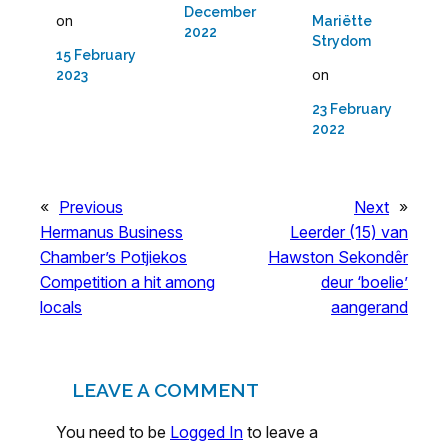
December
on
Mariëtte
2022
Strydom
15 February
on
2023
23 February
2022
«
Previous
Next
»
Hermanus Business
Leerder (15) van
Chamber’s Potjiekos
Hawston Sekondêr
Competition a hit among
deur ‘boelie’
locals
aangerand
LEAVE A COMMENT
You need to be
Logged In
to leave a