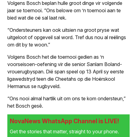
Volgens Bosch beplan hulle groot dinge vir volgende
jaar se toernooi. “Ons belowe om ’n toernooi aan te
bied wat die oë sal laat rek.
“Ondersteuners kan ook uitsien na groot pryse wat
uitgeloot of opgeveil sal word. Tref dus nou al reëlings
om dit by te woon.”
Volgens Bosch het die toernooi gedien as ’n
voorseisoen-oefening vir die senior Sanlam Boland-
vrouerugbyspan. Dié span speel op 13 April sy eerste
ligawedstryd teen die Cheetahs op die Hoërskool
Hermanus se rugbyveld.
“Ons nooi almal hartlik uit om ons te kom ondersteun,”
het Bosch gesê.
NovaNews WhatsApp Channel is LIVE!
Get the stories that matter, straight to your phone.