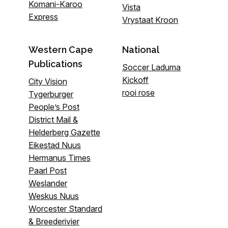
Komani-Karoo
Vista
Express
Vrystaat Kroon
Western Cape
National
Publications
Soccer Laduma
Kickoff
City Vision
rooi rose
Tygerburger
People’s Post
District Mail &
Helderberg Gazette
Eikestad Nuus
Hermanus Times
Paarl Post
Weslander
Weskus Nuus
Worcester Standard
& Breederivier