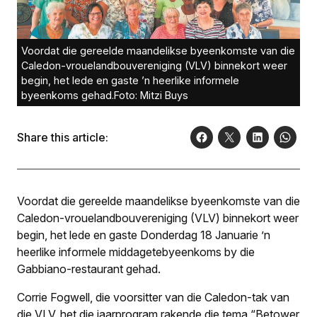
Voordat die gereelde maandelikse byeenkomste van die
Caledon-vrouelandbouvereniging (VLV) binnekort weer
begin, het lede en gaste ’n heerlike informele
byeenkoms gehad.Foto: Mitzi Buys
Share this article:
Voordat die gereelde maandelikse byeenkomste van die
Caledon-vrouelandbou­vereniging (VLV) binnekort weer
begin, het lede en gaste Donderdag 18 Januarie ’n
heerlike informele middagetebyeenkoms by die
Gabbiano-restaurant gehad.
Corrie Fogwell, die voorsitter van die Caledon-tak van
die VLV, het die jaarprogram rakende die tema “Betower