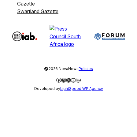
Gazette
Swartland Gazette
©
2026 NovaNews
Policies
Facebook
Instagram
X
YouTube
LinkedIn
Developed by
LightSpeed WP Agency