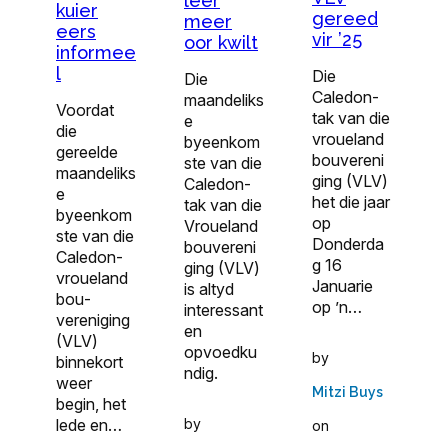
leer
kuier
gereed
meer
eers
vir ’25
oor kwilt
informee
l
Die
Die
Caledon-
maandeliks
Voordat
tak van die
e
die
vroueland
byeenkom
gereelde
bouvereni
ste van die
maandeliks
ging (VLV)
Caledon-
e
het die jaar
tak van die
byeenkom
op
Vroueland
ste van die
Donderda
bouvereni
Caledon-
g 16
ging (VLV)
vroueland
Januarie
is altyd
bou­
op ’n…
interessant
vereniging
en
(VLV)
opvoedku
by
binnekort
ndig.
weer
Mitzi Buys
begin, het
lede en…
by
on