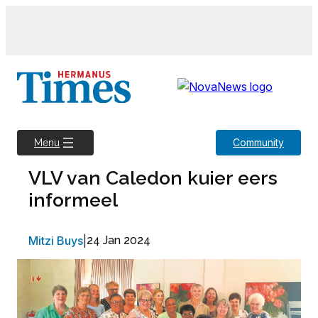
Skip
to
content
Community
Menu
VLV van Caledon kuier eers
informeel
Mitzi Buys
|
24 Jan 2024