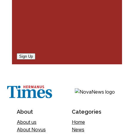
)
Sign Up
About
Categories
About us
Home
About Novus
News