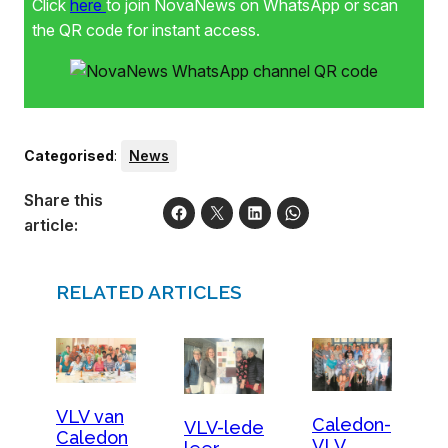
Click
here
to join NovaNews on WhatsApp or scan
the QR code for instant access.
Categorised
:
News
Share this
article:
RELATED ARTICLES
VLV van
Caledon-
VLV-lede
Caledon
VLV