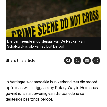
Die vermeende moordenaar van De Necker van
Schalkwyk is glo van sy buit beroof.
Share this article:
’n Verdagte wat aangekla is in verband met die moord
op ’n man wie se liggaam by Rotary Way in Hermanus
gevind is, is na bewering van die oorledene se
gesteelde besittings beroof.