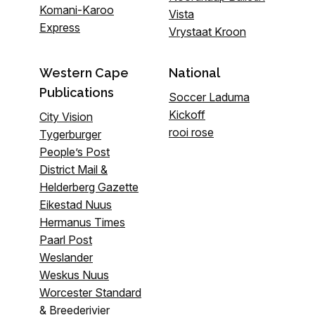
Komani-Karoo
Vista
Express
Vrystaat Kroon
Western Cape
National
Publications
Soccer Laduma
Kickoff
City Vision
rooi rose
Tygerburger
People’s Post
District Mail &
Helderberg Gazette
Eikestad Nuus
Hermanus Times
Paarl Post
Weslander
Weskus Nuus
Worcester Standard
& Breederivier