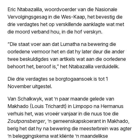
Eric Ntabazalila, woordvoerder van die Nasionale
Vervolgingsgesag in die Wes-Kaap, het bevestig die
drie verdagtes het op verskillende aanklagte wat met
die moord verband hou, in die hof verskyn.
“Die staat voer aan dat Lumatha na bewering die
oorledene vermoor het en dat hy later deur die ander
twee beskuldigdes van artikels wat aan die oorledene
behoort het, beroof is,” het Ntabazalila verduidelik.
Die drie verdagtes se borgtogaansoek is tot 1
November uitgestel.
Van Schalkwyk, wat ’n paar maande gelede van
Makhado (Louis Trichardt) in Limpopo na Hermanus
verhuis het, was vroeër vanjaar in die nuus toe die
Zoutpansberger
, ’n gemeenskapskoerant in Makhado,
berig het dat hy na bewering die meesterbrein was agter
’n beleggingskema wat kliënte ’n maandelikse