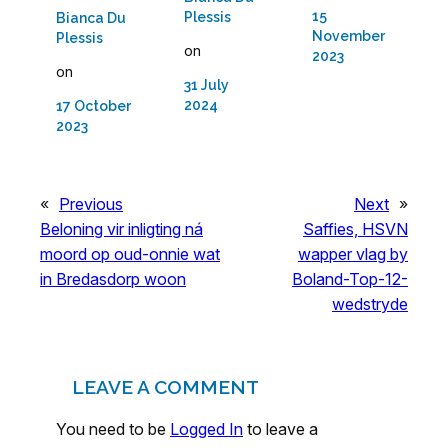
15
Plessis
Bianca Du
November
Plessis
on
2023
on
31 July
2024
17 October
2023
«
Previous
Next
»
Beloning vir inligting ná
Saffies, HSVN
moord op oud-onnie wat
wapper vlag by
in Bredasdorp woon
Boland-Top-12-
wedstryde
LEAVE A COMMENT
You need to be
Logged In
to leave a