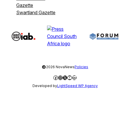
Gazette
Swartland Gazette
©
2026 NovaNews
Policies
Facebook
Instagram
X
YouTube
LinkedIn
Developed by
LightSpeed WP Agency