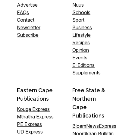
Advertise
Nuus
FAQs
Schools
Contact
Sport
Newsletter
Business
Subscribe
Lifestyle
Recipes
Opinion
Events
E-Editions
Supplements
Eastern Cape
Free State &
Publications
Northern
Cape
Kouga Express
Publications
Mthatha Express
PE Express
BloemNewsExpress
UD Express
Noordkaap Bulletin