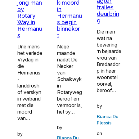
agter
jong man
k-moord
tralies
by
in
deurbrin
Rotary
Hermanu
g
Way in
s begin
Hermanu
binnekor
Die man
s
t
wat na
bewering
Drie mans
Nege
’n bejaarde
het verlede
maande
vrou van
Vrydag in
nadat De
Bredasdor
die
Necker
p in haar
Hermanus
van
woonstel
-
Schalkwyk
oorval,
landdrosh
in
beroof…
of verskyn
Rotaryweg
in verband
beroof en
met die
vermoor is,
by
moord
het sy…
Bianca Du
van…
Plessis
by
on
by
Bianca Du