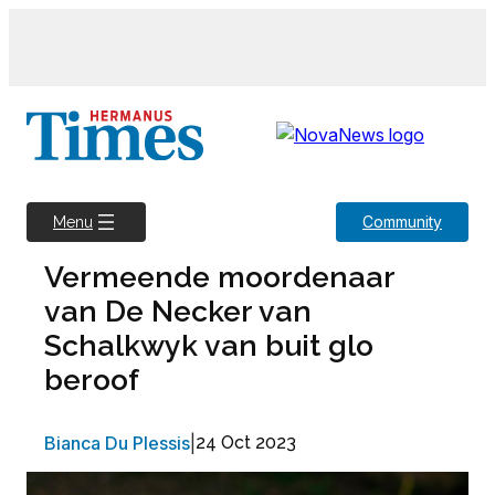
Skip
to
content
Community
Menu
Vermeende moordenaar
van De Necker van
Schalkwyk van buit glo
beroof
Bianca Du Plessis
|
24 Oct 2023