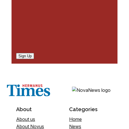
)
Sign Up
About
Categories
About us
Home
About Novus
News