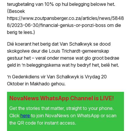
terugbetaling van 10% op hul belegging belowe het.
(Besoek
https://www.zoutpansberger.co.za/articles/news/5848
8/2023-06-30/financial-genius-or-ponzi-boss om die
berig te lees.)
Dié koerant het berig dat Van Schalkwyk se dood
skokgolwe deur die Louis Trichardt-gemeenskap
gestuur het – veral onder mense wat glo groot bedrae
geld in ’n beleggingskema wat hy bedryf het, belê het.
’n Gedenkdiens vir Van Schalkwyk is Vrydag 20
Oktober in Makhado gehou.
NovaNews WhatsApp Channel is LIVE!
Get the stories that matter, straight to your phone.
Click
here
to join NovaNews on WhatsApp or scan
the QR code for instant access.