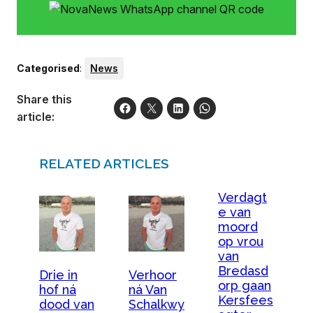
Categorised
:
News
Share this
article:
RELATED ARTICLES
Verdagt
e van
moord
op vrou
van
Bredasd
Drie in
Verhoor
orp gaan
hof ná
ná Van
Kersfees
dood van
Schalkwy