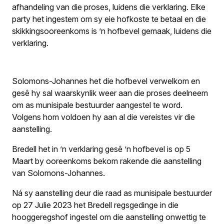
afhandeling van die proses, luidens die verklaring. Elke
party het ingestem om sy eie hofkoste te betaal en die
skikkingsooreenkoms is ’n hofbevel gemaak, luidens die
verklaring.
Solomons-Johannes het die hofbevel verwelkom en
gesê hy sal waarskynlik weer aan die proses deelneem
om as munisipale bestuurder aangestel te word.
Volgens hom voldoen hy aan al die vereistes vir die
aanstelling.
Bredell het in ’n verklaring gesê ’n hofbevel is op 5
Maart by ooreenkoms bekom rakende die aanstelling
van Solomons-Johannes.
Ná sy aanstelling deur die raad as munisipale bestuurder
op 27 Julie 2023 het Bredell regsgedinge in die
hooggeregshof ingestel om die aanstelling onwettig te