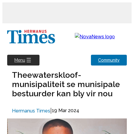
Skip
to
content
Community
Menu
Theewaterskloof-
munisipaliteit se munisipale
bestuurder kan bly vir nou
|
19 Mar 2024
Hermanus Times