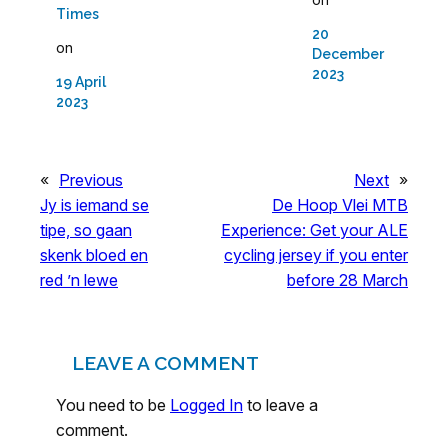
Times
20
on
December
2023
19 April
2023
«
Previous
Next
»
Jy is iemand se
De Hoop Vlei MTB
tipe, so gaan
Experience: Get your ALE
skenk bloed en
cycling jersey if you enter
red ’n lewe
before 28 March
LEAVE A COMMENT
You need to be
Logged In
to leave a
comment.