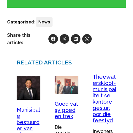
Categorised
:
News
Share this
article:
RELATED ARTICLES
Theewat
erskloof-
munisipal
iteit se
kantore
Good vat
gesluit
Munisipal
sy goed
oor die
e
en trek
feestyd
bestuurd
Die
er van
Inwoners