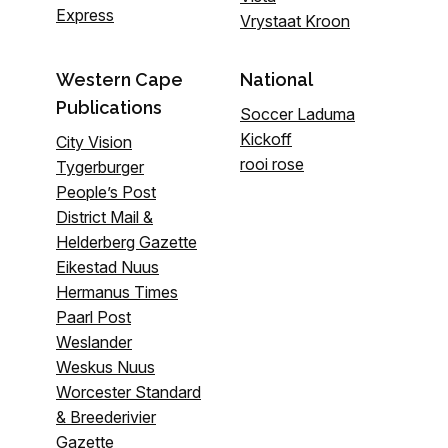
Express
Vrystaat Kroon
Western Cape
National
Publications
Soccer Laduma
Kickoff
City Vision
rooi rose
Tygerburger
People’s Post
District Mail &
Helderberg Gazette
Eikestad Nuus
Hermanus Times
Paarl Post
Weslander
Weskus Nuus
Worcester Standard
& Breederivier
Gazette