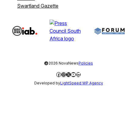
Swartland Gazette
©
2026 NovaNews
Policies
Facebook
Instagram
X
YouTube
LinkedIn
Developed by
LightSpeed WP Agency