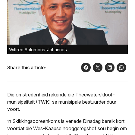
Wilfred Solomons-Johannes
Share this article:
Die omstredenheid rakende die Theewaterskloof-
munisipaliteit (TWK) se munisipale bestuurder duur
voort.
’n Skikkings­ooreenkoms is verlede Dinsdag bereik kort
voordat die Wes-Kaapse hooggeregshof sou begin om