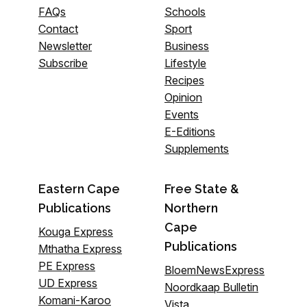
FAQs
Schools
Contact
Sport
Newsletter
Business
Subscribe
Lifestyle
Recipes
Opinion
Events
E-Editions
Supplements
Eastern Cape
Free State &
Publications
Northern
Cape
Kouga Express
Publications
Mthatha Express
PE Express
BloemNewsExpress
UD Express
Noordkaap Bulletin
Komani-Karoo
Vista