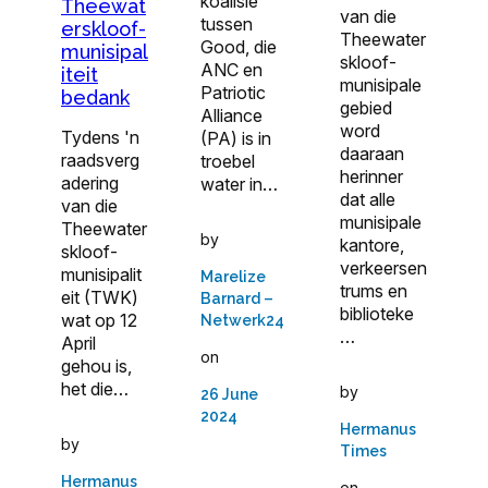
koalisie
Theewat
van die
tussen
erskloof-
Theewater
Good, die
munisipal
skloof-
ANC en
iteit
munisipale
Patriotic
bedank
gebied
Alliance
word
Tydens 'n
(PA) is in
daaraan
raadsverg
troebel
herinner
adering
water in…
dat alle
van die
munisipale
Theewater
by
kantore,
skloof-
verkeersen
munisipalit
Marelize
trums en
eit (TWK)
Barnard –
biblioteke
wat op 12
Netwerk24
…
April
on
gehou is,
het die…
by
26 June
2024
Hermanus
by
Times
Hermanus
on