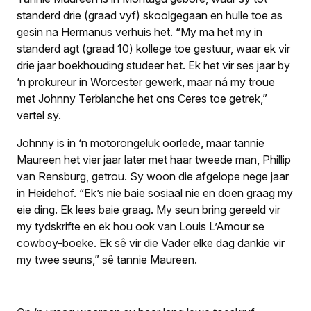
standerd drie (graad vyf) skoolgegaan en hulle toe as
gesin na Hermanus verhuis het. “My ma het my in
standerd agt (graad 10) kollege toe gestuur, waar ek vir
drie jaar boekhouding studeer het. Ek het vir ses jaar by
‘n prokureur in Worcester gewerk, maar ná my troue
met Johnny Terblanche het ons Ceres toe getrek,”
vertel sy.
Johnny is in ‘n motorongeluk oorlede, maar tannie
Maureen het vier jaar later met haar tweede man, Phillip
van Rensburg, getrou. Sy woon die afgelope nege jaar
in Heidehof. “Ek’s nie baie sosiaal nie en doen graag my
eie ding. Ek lees baie graag. My seun bring gereeld vir
my tydskrifte en ek hou ook van Louis L’Amour se
cowboy-boeke. Ek sê vir die Vader elke dag dankie vir
my twee seuns,” sê tannie Maureen.