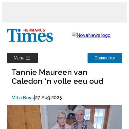
Skip
to
content
Community
Menu
Tannie Maureen van
Caledon ‘n volle eeu oud
Mitzi Buys
|
27 Aug 2025