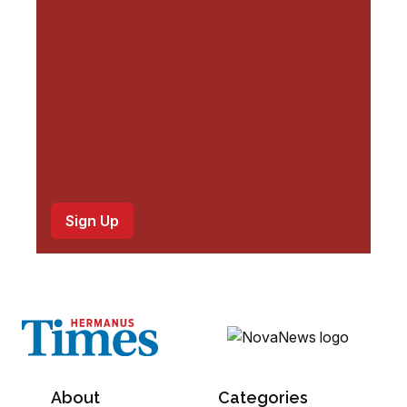
e
d
)
About
Categories