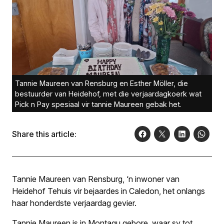
Tannie Maureen van Rensburg en Esther Möller, die
bestuurder van Heidehof, met die verjaardagkoerk wat
Pick n Pay spesiaal vir tannie Maureen gebak het.
Share this article:
Tannie Maureen van Rensburg, ‘n inwoner van
Heidehof Tehuis vir bejaardes in Caledon, het onlangs
haar honderdste verjaardag gevier.
Tannie Maureen is in Montagu gebore, waar sy tot