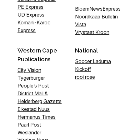
PE Express
BloemNewsExpress
UD Express
Noordkaap Bulletin
Komani-Karoo
Vista
Express
Vrystaat Kroon
Western Cape
National
Publications
Soccer Laduma
Kickoff
City Vision
rooi rose
Tygerburger
People’s Post
District Mail &
Helderberg Gazette
Eikestad Nuus
Hermanus Times
Paarl Post
Weslander