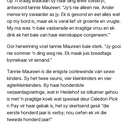
Op ‘n vraag waaraan sy haar lang lewe toeskryf,
antwoord tannie Maureen: “Jy’s nie alleen nie. Ander
mense kry swaarder as jy. Ek is gesond en eet alles wat
op my bord is, maar ek is veral lief vir groente en vrugte.
My ma was ‘n baie vasberade en kragtige vrou en ek
dink ek het baie van haar eienskappe oorgeneem.”
Oor herwinning voel tannie Maureen baie sterk. “Jy gooi
nie sommer ‘n ding weg nie. Ek maak juis breadtags
bymekaar vir iemand.”
Tannie Maureen is die enigste oorlewende van sewe
kinders. Sy het twee seuns, vier kleinkinders en vier
agterkleinkinders. By haar honderdste
verjaardagvieringe, wat in Heidehof se sitkamer gehou
is met ‘n pragtige koek wat spesiaal deur Caledon Pick
n Pay vir haar gebak is, het sy skertsend gesê “die
eerste honderd jaar is verby; nou oefen ek vir die
tweede honderd jaar!”