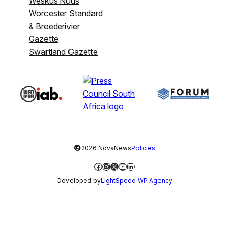
Weskus Nuus
Worcester Standard
& Breederivier
Gazette
Swartland Gazette
©
2026 NovaNews
Policies
Facebook
Instagram
X
YouTube
LinkedIn
Developed by
LightSpeed WP Agency