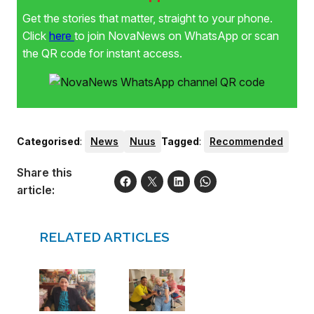
Get the stories that matter, straight to your phone.
Click
here
to join NovaNews on WhatsApp or scan
the QR code for instant access.
Categorised
:
News
Nuus
Tagged
:
Recommended
Share this
article:
RELATED ARTICLES