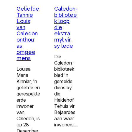
Geliefde
Caledon-
Tannie
bibliotee
Louis
k loop
van
die
Caledon
ekstra
onthou
myl vir
as
sy lede
omgee
Die
mens
Caledon-
Louisa
biblioteek
Maria
bied 'n
Kinniar, 'n
gereelde
geliefde en
diens by
gerespekte
die
erde
Heidehof
inwoner
Tehuis vir
van
Bejaardes
Caledon, is
aan waar
op 28
inwoners…
Desember