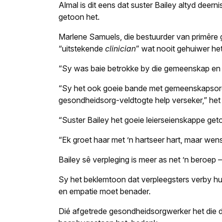
Almal is dit eens dat suster Bailey altyd deern
getoon het.
Marlene Samuels, die bestuurder van primêre g
“uitstekende
clinician
” wat nooit gehuiwer het
“Sy was baie betrokke by die gemeenskap en 
“Sy het ook goeie bande met gemeenskapsorgan
gesondheidsorg-veldtogte help verseker,” he
“Suster Bailey het goeie leierseienskappe get
“Ek groet haar met ’n hartseer hart, maar wen
Bailey sê verpleging is meer as net ’n beroep – “
Sy het beklemtoon dat verpleegsters verby hul
en empatie moet benader.
Dié afgetrede gesondheidsorgwerker het die