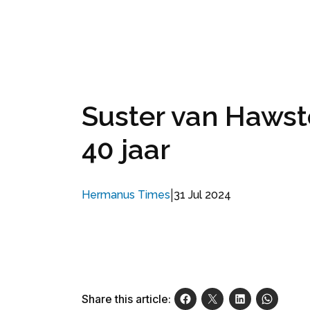
Suster van Hawst
40 jaar
|
31 Jul 2024
Hermanus Times
Share this article: