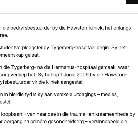
en die bedryfsbestuur­der by die Hawston-kliniek, het onlangs
ree.
tudentverpleegster by Tygerberg-hospitaal begin. Sy het
gemeenskap gelaat.
 van die Tygerberg- na die Hermanus-hospitaal gemaak, waar
dsorg verdiep het. Sy het op 1 Junie 2006 by die Hawston-
yfsbestuurder vir die kliniek aangestel.
n in hierdie tyd is sy aan verskeie uitdagings – medies,
estel.
se loopbaan – van haar dae in die trauma- en kraameenhede by
ar oorgang na primêre gesondheidsorg – versinnebeeld die