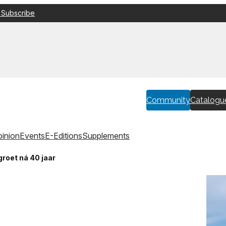
 Subscribe
Community
Catalogu
inion
Events
E-Editions
Supplements
roet ná 40 jaar