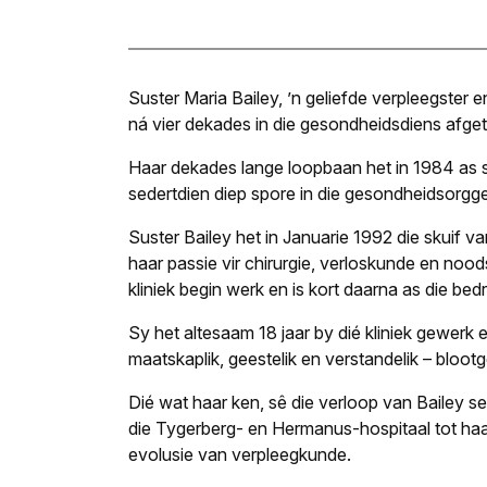
Suster Maria Bailey, ’n geliefde verpleegster 
ná vier dekades in die gesondheidsdiens afget
Haar dekades lange loopbaan het in 1984 as s
sedertdien diep spore in die gesondheidsorg
Suster Bailey het in Januarie 1992 die skuif
haar passie vir chirurgie, verloskunde en noo
kliniek begin werk en is kort daarna as die bedr
Sy het altesaam 18 jaar by dié kliniek gewerk e
maatskaplik, geestelik en verstandelik – blootg
Dié wat haar ken, sê die verloop van Bailey 
die Tygerberg- en Hermanus-hospitaal tot ha
evolusie van verpleegkunde.