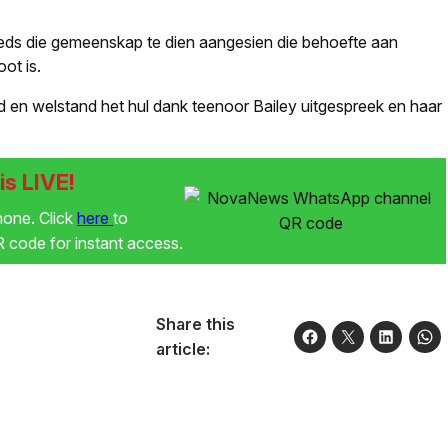
eeds die gemeenskap te dien aangesien die behoefte aan
ot is.
n welstand het hul dank teenoor Bailey uitgespreek en haar
s LIVE!
phone. Click
here
to
code for instant access.
Share this
article: