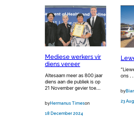
Mediese werkers vir
Lewe
diens vereer
“Liew
Altesaam meer as 800 jaar
ons . . 
diens aan die publiek is op
21 November gevier toe…
by
Bia
23 Aug
by
on
Hermanus Times
18 December 2024