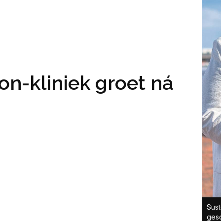
on-kliniek groet ná
Sust
geso