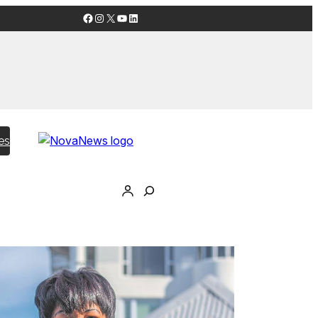
Facebook
Instagram
X
YouTube
LinkedIn
es