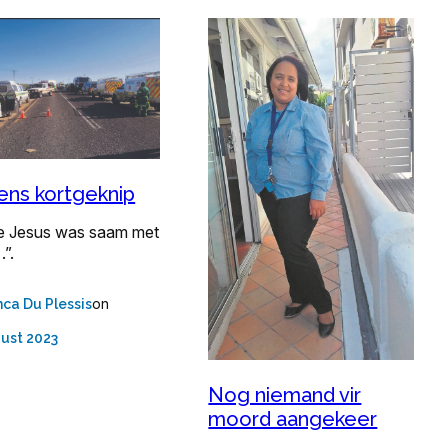
ns kortgeknip
e Jesus was saam met
.”.
on
nca Du Plessis
ust 2023
Nog niemand vir
moord aangekeer