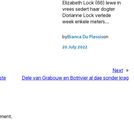
Elizabeth Lock (66) lewe in
vrees sedert haar dogter
Dorianne Lock verlede
week enkele meters…
by
on
Bianca Du Plessis
20 July 2022
Next
»
ste
Dele van Grabouw en Botrivier al dae sonder krag
mment.