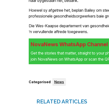
haar bygestaan het, bedank.
Hoewel sy afgetree het, beplan Bailey om st
professionele gesondheidsorgwerkers baie gro
Die Wes-Kaapse departement van gesondheid e
’n vervullende aftrede toegewens.
NovaNews WhatsApp Channel i
Get the stories that matter, straight to your 
join NovaNews on WhatsApp or scan the QR 
Categorised
:
News
RELATED ARTICLES