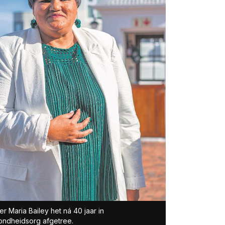
er Maria Bailey het ná 40 jaar in
ndheidsorg afgetree.