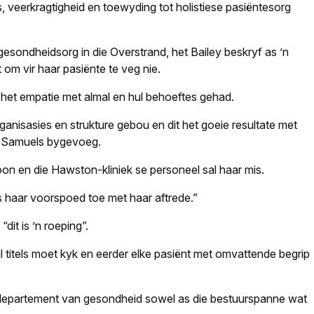
is, veerkragtigheid en toewyding tot holistiese pasiëntesorg
esondheidsorg in die Overstrand, het Bailey beskryf as ’n
 om vir haar pasiënte te veg nie.
het empatie met almal en hul behoeftes gehad.
isasies en strukture gebou en dit het goeie resultate met
t Samuels bygevoeg.
oon en die Hawston-kliniek se personeel sal haar mis.
s haar voorspoed toe met haar aftrede.”
dit is ’n roeping”.
 titels moet kyk en eerder elke pasiënt met omvattende begrip
 departement van gesondheid sowel as die bestuurspanne wat