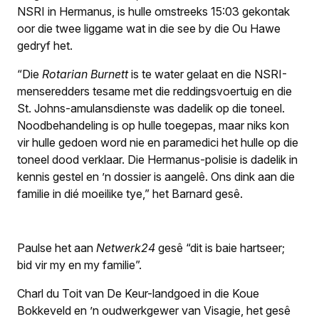
NSRI in Hermanus, is hulle omstreeks 15:03 gekontak
oor die twee liggame wat in die see by die Ou Hawe
gedryf het.
“Die
Rotarian Burnett
is te water gelaat en die NSRI-
menseredders tesame met die reddingsvoertuig en die
St. Johns-amulansdienste was dadelik op die toneel.
Noodbehandeling is op hulle toegepas, maar niks kon
vir hulle gedoen word nie en paramedici het hulle op die
toneel dood verklaar. Die Hermanus-polisie is dadelik in
kennis gestel en ’n dossier is aangelê. Ons dink aan die
familie in dié moeilike tye,” het Barnard gesê.
Paulse het aan
Netwerk24
gesê “dit is baie hartseer;
bid vir my en my familie”.
Charl du Toit van De Keur-landgoed in die Koue
Bokkeveld en ’n oudwerkgewer van Visagie, het gesê