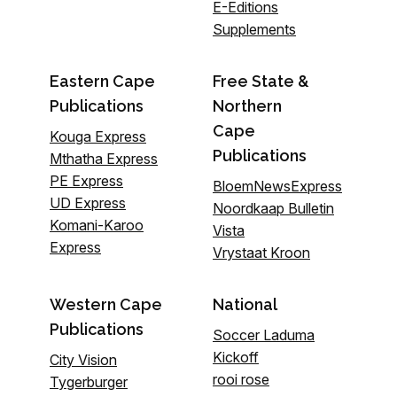
E-Editions
Supplements
Eastern Cape
Free State &
Publications
Northern
Cape
Kouga Express
Publications
Mthatha Express
PE Express
BloemNewsExpress
UD Express
Noordkaap Bulletin
Komani-Karoo
Vista
Express
Vrystaat Kroon
Western Cape
National
Publications
Soccer Laduma
Kickoff
City Vision
rooi rose
Tygerburger