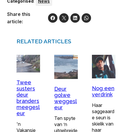
Categorised
:
News
Share this
article:
RELATED ARTICLES
Twee
Nog een
susters
Deur
verdrink
deur
golwe
branders
weggesl
Haar
meegesl
eur
saggeaard
eur
e seun is
Ten spyte
skielik van
'n
van ’n
haar
Vakansie
uitgebreide