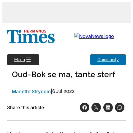
Skip
to
content
Community
Menu
Oud-Bok se ma, tante sterf
Mariëtte Strydom
|
6 Jul 2022
Share this article: