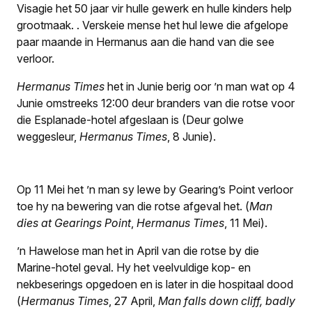
Visagie het 50 jaar vir hulle gewerk en hulle kinders help
grootmaak.
.
Verskeie mense het hul lewe die afgelope
paar maande in Hermanus aan die hand van die see
verloor.
Hermanus Times
het in Junie berig oor ’n man wat op 4
Junie omstreeks 12:00 deur branders van die rotse voor
die Esplanade-hotel afgeslaan is (Deur golwe
weggesleur,
Hermanus Times
, 8 Junie).
Op 11 Mei het ’n man sy lewe by Gearing’s Point verloor
toe hy na bewering van die rotse afgeval het. (
Man
dies at Gearings Point
,
Hermanus Times
, 11 Mei).
’n Hawelose man het in April van die rotse by die
Marine-hotel geval. Hy het veelvuldige kop- en
nekbeserings opgedoen en is later in die hospitaal dood
(
Hermanus Times
, 27 April,
Man falls down cliff, badly