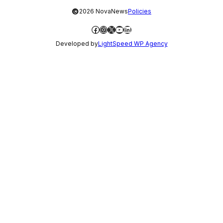
©
2026 NovaNews
Policies
Facebook
Instagram
X
YouTube
LinkedIn
Developed by
LightSpeed WP Agency