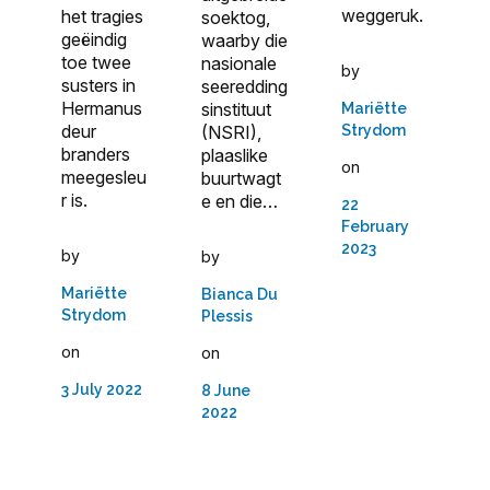
weggeruk.
het tragies
soektog,
geëindig
waarby die
toe twee
nasionale
by
susters in
seeredding
Hermanus
sinstituut
Mariëtte
deur
(NSRI),
Strydom
branders
plaaslike
on
meegesleu
buurtwagt
r is.
e en die…
22
February
2023
by
by
Mariëtte
Bianca Du
Strydom
Plessis
on
on
3 July 2022
8 June
2022