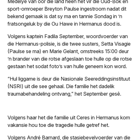
Medelye van oor die land heen het vir die Oud-Bok en
sport-omroeper Breyton Paulse ingestroom nadat dit
bekend gemaak is dat sy ma en tannie Sondag in ’n
fratsongeluk by die Ou Hawe in Hermanus dood is.
Volgens kaptein Fadila September, woordvoerder van
die Hermanus-polisie, is die twee susters, Setta Visagie
(Paulse se ma) en Marie Gelant, omstreeks 15:00 deur
’n brander van die rotse afgeslaan toe hulle op die rotse
gestaan het sodat foto’s van hulle geneem kon word.
“Hul liggame is deur die Nasionale Seereddingsinstituut
(NSRI) uit die see gehaal. Die familie het dadelik
traumabehandeling ontvang,” het September gesê.
Volgens haar het die familie uit Ceres in Hermanus kom
vakansie hou toe die tragedie hulle getref het.
Volgens André Barnard, die stasiebevelvoerder van die