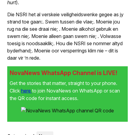
hurt
).
Die NSRI het al verskeie veiligheidswenke gegee as jy
strand toe gaan:
.
Swem tussen die vlae;
.
Moenie jou
rug na die see draai nie;
.
Moenie alkohol gebruik en
swem nie;
.
Moenie alleen gaan swem nie;
.
Volwasse
toesig is noodsaaklik;
.
Hou die NSRI se nommer altyd
byderhand;
.
Moenie oor versperrings klim nie – dit is
daar vir ’n rede.
NovaNews WhatsApp Channel is LIVE!
Get the stories that matter, straight to your phone.
Click
here
to join NovaNews on WhatsApp or scan
the QR code for instant access.