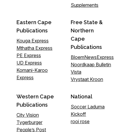
Supplements
Eastern Cape
Free State &
Publications
Northern
Cape
Kouga Express
Publications
Mthatha Express
PE Express
BloemNewsExpress
UD Express
Noordkaap Bulletin
Komani-Karoo
Vista
Express
Vrystaat Kroon
Western Cape
National
Publications
Soccer Laduma
Kickoff
City Vision
rooi rose
Tygerburger
People’s Post