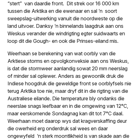
“stert” van daardie front. Dit strek oor 16 000 km
tussen die Arktika en die ewenaar en sal ‘n soort
sweepslag-uitwerking vanuit die noordweste op die
land uitvoer. Danksy ‘n binnelands laagdruk aan ons
Weskus verander die windrigting egter suidwaarts en
loop dit die Gough- en ook die Prinses-eiland mis.
Weerhaan se berekening van wat oorbly van die
Arktiese storms en opvolgkonveksie aan ons Weskus,
is dat die stormweer aanlandig sowat 20 mm neerslag
of minder sal oplewer. Anders as gewoonlik druk die
Indiese hoogdruk die geweldige front se oorblyfsels nie
terug Arktika toe nie, maar dryf dit in die rigting van die
Australiese eilande. Die temperature bly ondanks die
neerslae snags leefbaar en in die omgewing van 12°C,
maar eerskomende Sondagnag kan dit tot 7°C daal.
Weerhaan moet daarop wys dat kragverskaffing deur
die owerheid erg onderdruk sal wees en daar
ongewyfeld ‘n sterk moontlikheid is van skade aan die