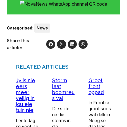
Categorised
:
News
Share this
article:
RELATED ARTICLES
Jy is nie
Storm
Groot
eers
laat
front
meer
boomreu
oppad
veilig in
s val
‘n Front so
jou eie
Die stilte
groot soos
tuin nie
na die
wat dalk in
Lentedag
storms in
Noag se
se voet, sê
die
dae laas