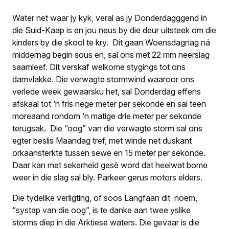
Water net waar jy kyk, veral as jy Donderdagggend in
die Suid-Kaap is en jou neus by die deur uitsteek om die
kinders by die skool te kry. Dit gaan Woensdagnag ná
middernag begin sous en, sal ons met 22 mm neerslag
saamleef. Dit verskaf welkome stygings tot ons
damvlakke. Die verwagte stormwind waaroor ons
verlede week gewaarsku het, sal Donderdag effens
afskaal tot ‘n fris nege meter per sekonde en sal teen
moreaand rondom ‘n matige drie meter per sekonde
terugsak. Die “oog” van die verwagte storm sal ons
egter beslis Maandag tref, met winde net duskant
orkaansterkte tussen sewe en 15 meter per sekonde.
Daar kan met sekerheid gesê word dat heelwat bome
weer in die slag sal bly. Parkeer gerus motors elders.
Die tydelike verligting, of soos Langfaan dit noem,
“systap van die oog”, is te danke aan twee yslike
storms diep in die Arktiese waters. Die gevaar is die