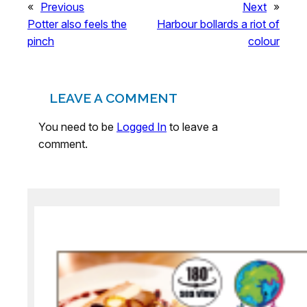
«
Previous
Next
»
Potter also feels the
Harbour bollards a riot of
pinch
colour
LEAVE A COMMENT
You need to be
Logged In
to leave a
comment.