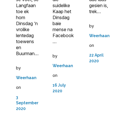
Langfaan
suidelike
gesien is,
toe ek
Kaap het
trek…
hom
Dinsdag
Dinsdag ‘n
baie
by
vrolike
mense na
lentedag
Facebook
Weerhaan
toewens
…
on
en
Buurman…
22 April
by
2020
Weerhaan
by
on
Weerhaan
16 July
on
2020
3
September
2020