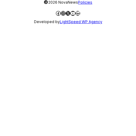
©
2026 NovaNews
Policies
Facebook
Instagram
X
YouTube
LinkedIn
Developed by
LightSpeed WP Agency