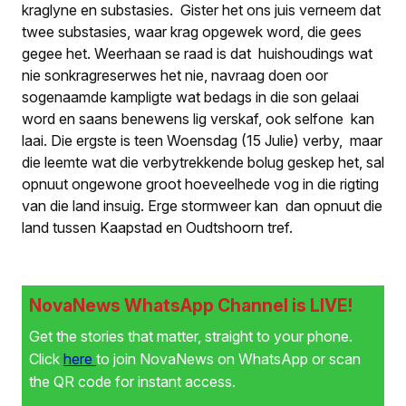
kraglyne en substasies. Gister het ons juis verneem dat
twee substasies, waar krag opgewek word, die gees
gegee het. Weerhaan se raad is dat huishoudings wat
nie sonkragreserwes het nie, navraag doen oor
sogenaamde kampligte wat bedags in die son gelaai
word en saans benewens lig verskaf, ook selfone kan
laai. Die ergste is teen Woensdag (15 Julie) verby, maar
die leemte wat die verbytrekkende bolug geskep het, sal
opnuut ongewone groot hoeveelhede vog in die rigting
van die land insuig. Erge stormweer kan dan opnuut die
land tussen Kaapstad en Oudtshoorn tref.
NovaNews WhatsApp Channel is LIVE!
Get the stories that matter, straight to your phone.
Click
here
to join NovaNews on WhatsApp or scan
the QR code for instant access.