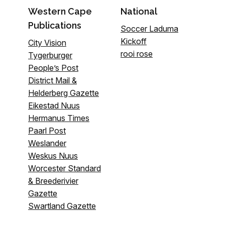
Western Cape
National
Publications
Soccer Laduma
Kickoff
City Vision
rooi rose
Tygerburger
People’s Post
District Mail &
Helderberg Gazette
Eikestad Nuus
Hermanus Times
Paarl Post
Weslander
Weskus Nuus
Worcester Standard
& Breederivier
Gazette
Swartland Gazette