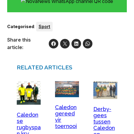
Categorised
:
Sport
Share this
article:
RELATED ARTICLES
Caledon
Derby-
gereed
Caledon
gees
vir
se
tussen
toernooi
rugbyspa
Caledon
n kry