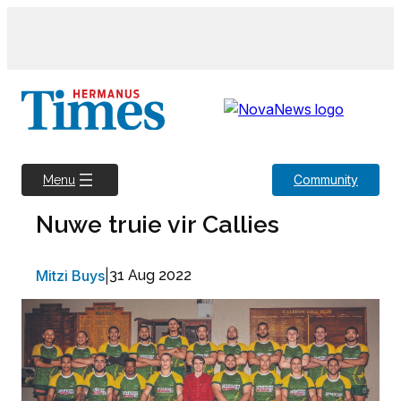
Skip
to
content
Community
Menu
Nuwe truie vir Callies
Mitzi Buys
|
31 Aug 2022