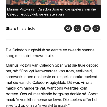
Marnus Pozyn van Caledon Spar en die spelers van die
Caledon-rugbyklub se eerste span.
Share this article:
Die Caledon-rugbyklub se eerste en tweede spanne
spog met splinternuwe truie.
Marnus Pozyn van Caledon Spar, wat die truie geborg
het, sê: “Ons vyf kernwaardes van trots, eerlikheid,
spanwerk, doen ons beste en respek is oorkoepelend
met dié van die Caledon-rugbyklub. Dit was vir ons
maklik om hande te vat, want ons waardes kom
ooreen. Ons wil met hierdie borgskap dankie sê. Sport
maak ’n verskil in mense se lewe. Die spelers offer hul
vrye tyd op om só ’n verskil te maak.”