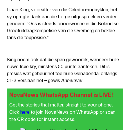
Liaan King, voorsitter van die Caledon-rugbyklub, het
sy opregte dank aan die borge uitgespreek en verder
genoem: “Ons is steeds onoorwonne in die Boland se
Grootuitdaagkompetisie van die Overberg en beklee
tans die topposisie.”
King noem ook dat die span gewoonlik, wanneer hulle
nuwe truie kry, minstens 50 punte aanteken. Dit is
presies wat gebeur het toe hulle Genadendal onlangs
51-3 verslaan het – gewis
Annelevel
.
NovaNews WhatsApp Channel is LIVE!
Get the stories that matter, straight to your phone.
Click
here
to join NovaNews on WhatsApp or scan
the QR code for instant access.