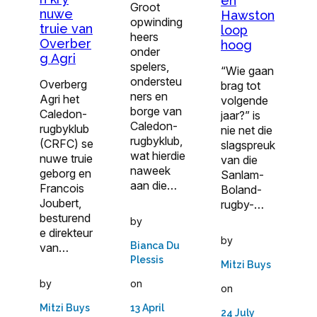
en
Groot
nuwe
Hawston
opwinding
truie van
loop
heers
Overber
hoog
onder
g Agri
spelers,
“Wie gaan
ondersteu
Overberg
brag tot
ners en
Agri het
volgende
borge van
Caledon-
jaar?” is
Caledon-
rugbyklub
nie net die
rugbyklub,
(CRFC) se
slagspreuk
wat hierdie
nuwe truie
van die
naweek
geborg en
Sanlam-
aan die…
Francois
Boland-
Joubert,
rugby-…
besturend
by
e direkteur
by
Bianca Du
van…
Plessis
Mitzi Buys
on
by
on
13 April
Mitzi Buys
24 July