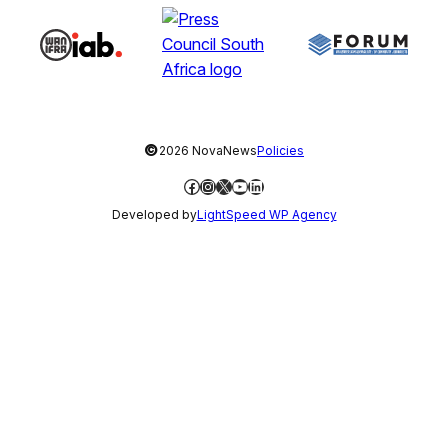
©
2026 NovaNews
Policies
Facebook
Instagram
X
YouTube
LinkedIn
Developed by
LightSpeed WP Agency