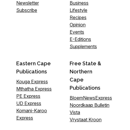
Newsletter
Business
Subscribe
Lifestyle
Recipes
Opinion
Events
E-Editions
Supplements
Eastern Cape
Free State &
Publications
Northern
Cape
Kouga Express
Publications
Mthatha Express
PE Express
BloemNewsExpress
UD Express
Noordkaap Bulletin
Komani-Karoo
Vista
Express
Vrystaat Kroon