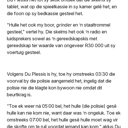
tablet, wat op die spieëlkassie in sy kamer gelê het, en
die foon op sy bedkassie gesteel het.
“Hulle het ook my boor,
grinder
en ’n staaltrommel
gesteel,” vertel hy. Die skelms het ook ’n radio en
luidsprekers sowel as ’n gereedskapskis met
gereedskap ter waarde van ongeveer R30 000 uit sy
voertuig gesteel.
Volgens Du Plessis is hy, toe hy omstreeks 03:30 die
voorval by die polisie aangemeld het, ingelig dat die
polisie nie die klagte kon bywoon nie omdat dit
beurtkrag is.
“Toe ek weer ná 05:00 bel, het hulle (die polisie) gesê
hulle kan nie kom nie, want daar was ’n ongeluk. Toe ek
omstreeks 07:00 bel, het hulle gesê hulle moet wag vir
die skofte om te ruil voordat iemand kan kom,” aldus Du