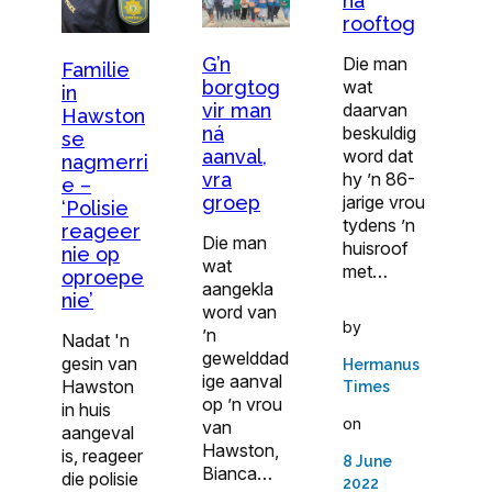
ná
rooftog
G’n
Die man
Familie
borgtog
wat
in
vir man
daarvan
Hawston
ná
beskuldig
se
aanval,
word dat
nagmerri
vra
hy ’n 86-
e –
groep
jarige vrou
‘Polisie
tydens ’n
reageer
Die man
huisroof
nie op
wat
met…
oproepe
aangekla
nie’
word van
by
’n
Nadat 'n
gewelddad
gesin van
Hermanus
ige aanval
Hawston
Times
op ’n vrou
in huis
on
van
aangeval
Hawston,
is, reageer
8 June
Bianca…
die polisie
2022