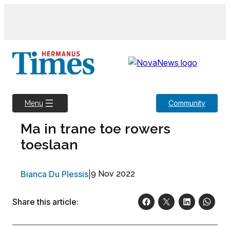
Skip
to
content
Community
Menu
Ma in trane toe rowers
toeslaan
Bianca Du Plessis
|
9 Nov 2022
Share this article: