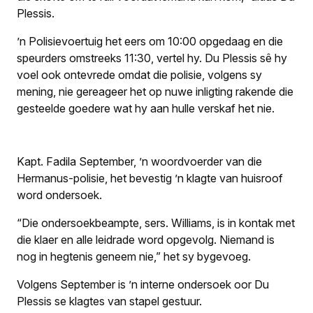
Plessis.
’n Polisievoertuig het eers om 10:00 opgedaag en die
speurders omstreeks 11:30, vertel hy. Du Plessis sê hy
voel ook ontevrede omdat die polisie, volgens sy
mening, nie gereageer het op nuwe inligting rakende die
gesteelde goedere wat hy aan hulle verskaf het nie.
Kapt. Fadila September, ’n woordvoerder van die
Hermanus-polisie, het bevestig ’n klagte van huisroof
word ondersoek.
“Die ondersoekbeampte, sers. Williams, is in kontak met
die klaer en alle leidrade word opgevolg. Niemand is
nog in hegtenis geneem nie,” het sy bygevoeg.
Volgens September is ’n interne ondersoek oor Du
Plessis se klagtes van stapel gestuur.