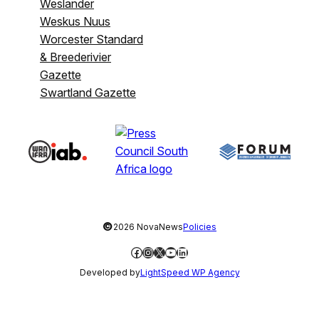
Weslander
Weskus Nuus
Worcester Standard
& Breederivier
Gazette
Swartland Gazette
©
2026 NovaNews
Policies
Facebook
Instagram
X
YouTube
LinkedIn
Developed by
LightSpeed WP Agency