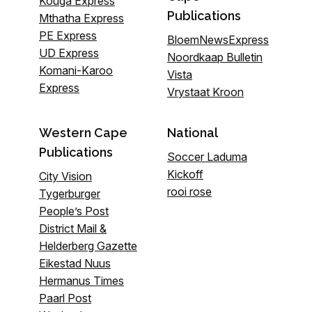
Kouga Express
Publications
Mthatha Express
PE Express
BloemNewsExpress
UD Express
Noordkaap Bulletin
Komani-Karoo
Vista
Express
Vrystaat Kroon
Western Cape
National
Publications
Soccer Laduma
Kickoff
City Vision
rooi rose
Tygerburger
People’s Post
District Mail &
Helderberg Gazette
Eikestad Nuus
Hermanus Times
Paarl Post