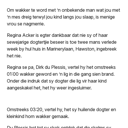
Om wakker te word met ’n onbekende man wat jou met
’n mes dreig terwyl jou kind langs jou slaap, is menige
vrou se nagmerrie.
Regina Acker is egter dankbaar dat nie sy of haar
sewejarige dogtertjie beseer is toe twee mans verlede
week by hul huis in Marinerylaan, Hawston, ingebreek
het nie.
Regina se pa, Dirk du Plessis, vertel hy het omstreeks
01:00 wakker geword en ’n lig in die gang sien brand.
Onder die indruk dat sy dogter die lig vir haar kind
aangeskakel het, het hy weer ingesluimer.
Omstreeks 03:20, vertel hy, het sy huilende dogter en
kleinkind hom wakker gemaak.
Du Plessis het tot sy skok ontdek dat die skelms sy